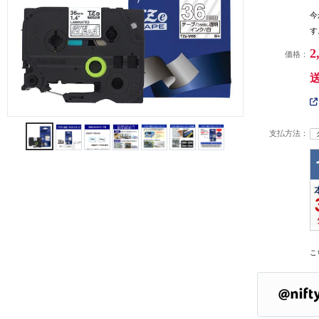
今
す
2
価格：
支払方法：
こ