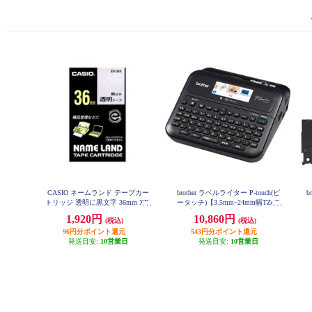
CASIO ネームランド テープカー
brother ラベルライター P-touch(ピ
b
トリッジ 透明に黒文字 36mm XR-
ータッチ)【3.5mm~24mm幅TZeテ
36X
ープ/パソコン・スマホ接続/カラ
1,920円
10,860円
(税込)
(税込)
ー液晶】 PT-D610BT
96円分ポイント還元
543円分ポイント還元
発送目安:
10営業日
発送目安:
10営業日