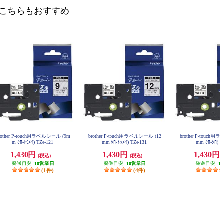
こちらもおすすめ
rother P-touch用ラベルシール (9m
brother P-touch用ラベルシール (12
brother P-tou
m ｸﾛ-ﾄｳﾒｲ) TZe-121
mm ｸﾛ-ﾄｳﾒｲ) TZe-131
mm ｸﾛ-ｼﾛ)
1,430円
1,430円
1,430
(税込)
(税込)
発送目安:
10営業日
発送目安:
10営業日
発送目安:
(1件)
(4件)