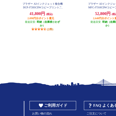
ブラザー A3インクジェット複合機
ブラザー A3インクジ
DCP-J7205CDWコピープリントス
MFC-J7310CDWコピ
キャン自動両面印刷Wi-Fiビジネス
キャンFAX自動両面印刷W
41,800円
52,800円
(税込)
(税
DCP-J7205CDW
ネス MFC-J7310
2,090円分ポイント還元
2,640円分ポイント
発送目安:
即納（在庫残りわず
発送目安:
即納（在庫
か）
か）
(2件)
ご利用ガイド
FAQ よく
お買い物の流れ
ご注文について