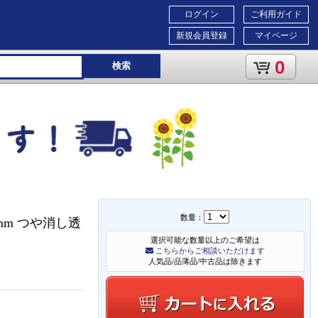
ログイン
ご利用ガイド
新規会員登録
マイページ
0
検索
数量：
6mm つや消し透
選択可能な数量以上のご希望は
こちらからご相談いただけます
人気品/品薄品/中古品は除きます