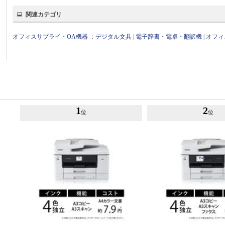
関連カテゴリ
オフィスサプライ・OA機器
：
デジタル文具
|
電子辞書・電卓・翻訳機
|
オフィ
1
2
位
位