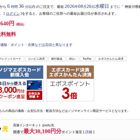
6
36
2026
08
26
水曜日
から
時間
分以内
のご注文で、最短
年
月
日
までに
「
神奈川県
。
[
ログイン
]をすると、お客様のご住所への最短お届け日が表示されます。
,640円
(税込)
送料無料
価格・ポイント・在庫などは店頭と異なります
クレジットカード
コンビニ決済
銀行振込
d払い
PayPay
エポスかんたん決済
ちらの商品の価格・お支払方法・配送方法などはノジマオンライン限定サービスとなります。
高速インターネット @nifty光
最大30,100円分
開通で
ポイント進呈 [
詳細
]