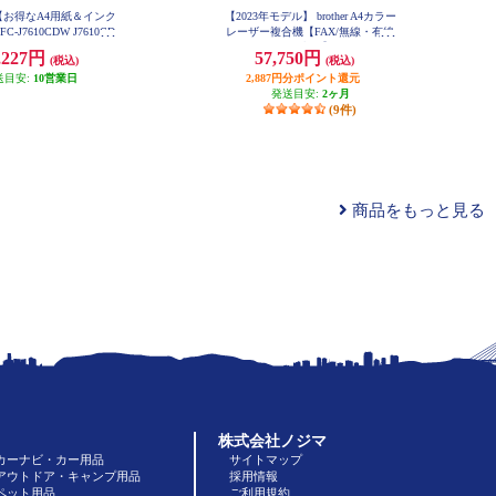
【お得なA4用紙＆インク
【2023年モデル】 brother A4カラー
-J7610CDW J7610CD
レーザー複合機【FAX/無線・有線
-INKA4-ESET
LAN/ADF/両面印刷】 MFC-L3780
,227円
57,750円
(税込)
(税込)
CDW
送目安:
10営業日
2,887円分ポイント還元
発送目安:
2ヶ月
(9件)
商品をもっと見る
株式会社ノジマ
カーナビ・カー用品
サイトマップ
アウトドア・キャンプ用品
採用情報
ペット用品
ご利用規約