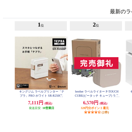
最新のラ
1
2
位
位
キングジム ラベルプリンター「テ
brother ラベルライター P-TOUCH
プラ」PRO ホワイト SR-R2500P
CUBE(ピータッチ キューブ) ラテ
スマホ専用/3.5mm~12mm幅/TZeテ
7,111円
6,570円
(税込)
(税込)
ープ対応 PT-P300BTLT
発送目安:
10営業日
328円分ポイント還元
(2件)