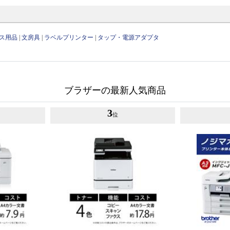
ス用品
|
文房具
|
ラベルプリンター
|
タップ・電源アダプタ
ブラザーの最新人気商品
3
位