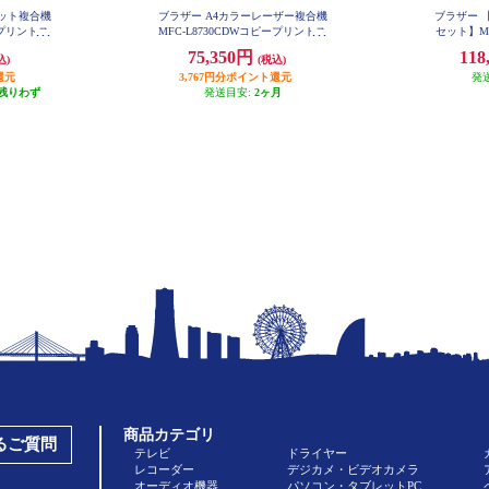
ェット複合機
ブラザー A4カラーレーザー複合機
ブラザー 
ープリントス
MFC-L8730CDWコピープリントス
セット】MFC
W
i-Fiビジ
キャンFAX自動両面印刷有線/無線
75,350円
118
込)
(税込)
LAN MFC-L8730CDW
CDW
還元
3,767円分ポイント還元
発
残りわず
発送目安:
2ヶ月
商品カテゴリ
あるご質問
テレビ
ドライヤー
レコーダー
デジカメ・ビデオカメラ
オーディオ機器
パソコン・タブレットPC