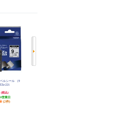
ch用ラベルシール （9
brother ラベルプリンター PT-P700
brother ラベルプリンター P-touch
 TZe-221
(ピータッチ)100 ホワイト PT-J100
W
円
8,296円
3,820円
(税込)
(税込)
(税込)
10営業日
発送目安:
10営業日
191円分ポイント還元
(2件)
(1件)
発送目安:
10営業日
(11件)