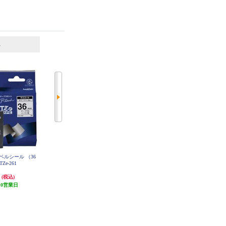
6
7
位
位
位
h用ラベルシール （36
キングジム PROテープ白ラベル黒
キングジム PROテープカートリッ
 TZe-261
文字 12mm SS12K
ジ 透明/黒文字 12mm ST12KE
円
965円
1,309円
(税込)
(税込)
(税込)
10営業日
96円分ポイント還元
発送目安:
3ヶ月
発送目安:
5営業日