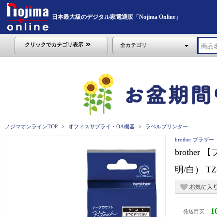
日本最大級のデジタル家電通販「Nojima Online」
クリックでカテゴリ表示
全カテゴリ
ノジマオンラインTOP
オフィスサプライ・OA機器
ラベルプリンター
brother ブラザー
brothe
明/白） TZ
1
発送目安：