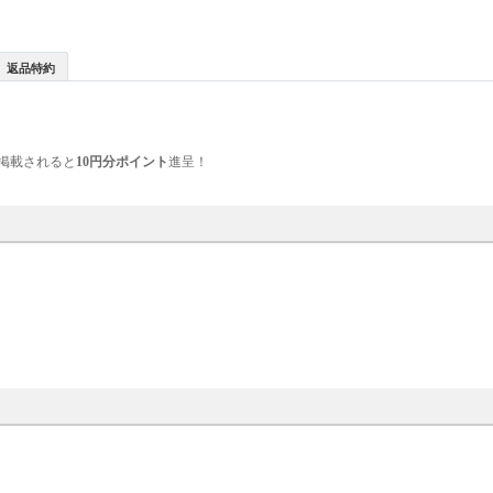
返品特約
掲載されると
10円分ポイント
進呈！