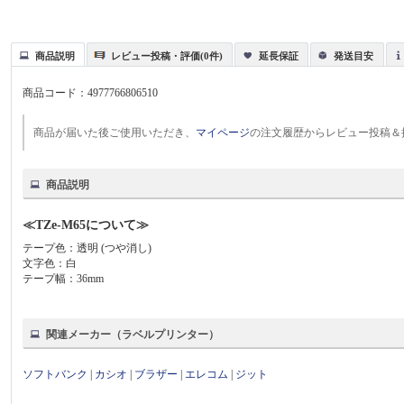
商品説明
レビュー投稿・評価(0件)
延長保証
発送目安
商品コード：
4977766806510
商品が届いた後ご使用いただき、
マイページ
の注文履歴からレビュー投稿＆
商品説明
≪TZe-M65について≫
テープ色：透明 (つや消し)
文字色：白
テープ幅：36mm
関連メーカー（ラベルプリンター）
ソフトバンク
|
カシオ
|
ブラザー
|
エレコム
|
ジット