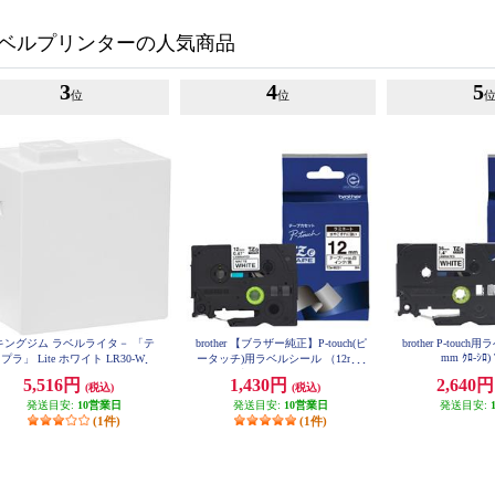
ベルプリンターの人気商品
3
4
5
位
位
キングジム ラベルライタ－ 「テ
brother 【ブラザー純正】P-touch(ピ
brother P-touc
mm ｸﾛ-ｼﾛ)
プラ」 Lite ホワイト LR30-W
ータッチ)用ラベルシール （12mm
つや消し白/黒） TZe-M231
5,516円
1,430円
2,640
(税込)
(税込)
発送目安:
10営業日
発送目安:
10営業日
発送目安:
(1件)
(1件)