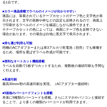
る1台です。
■カラー液晶搭載でラベルのイメージが分かりやすい
液晶には、装着されているテープカセットのテープ色と文字色が表
示されます。文字の装飾や枠などの設定も反映されるので、画面上
で印刷するラベルのイメージを確認しながら操作できます。
※テープカセットの色によっては、画面にテープ色を反映できない
場合があります。その場合は白地に黒文字で表示されます。
■持ち運び利用も可能
同梱のACアダプターまたは単3アルカリ乾電池（別売）でも稼働す
るため、場所を選ばずラベル作成が可能です。
■便利なオートカット機能搭載
ラベルを自動で1枚ずつカットするため、複数枚の連続印刷も手間な
く行えます。
■高速印刷
最高30mm/秒の高速印刷を実現。（ACアダプター接続時）
■9規格のバーコードフォントを搭載
本体に9種類のバーコードを搭載。さらにスマホやパソコンと接続す
ることで、より多くの種類のバーコードが利用できます。