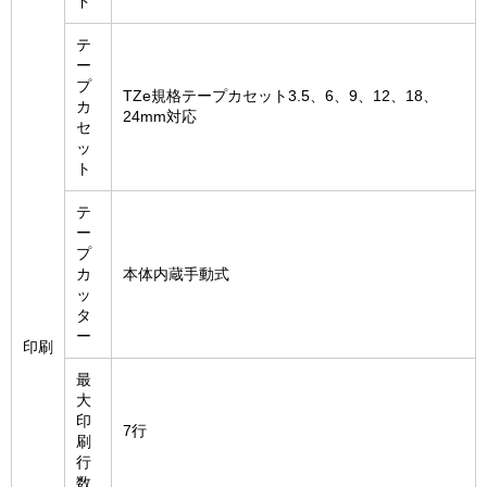
ド
テ
ー
プ
TZe規格テープカセット3.5、6、9、12、18、
カ
24mm対応
セ
ッ
ト
テ
ー
プ
カ
本体内蔵手動式
ッ
タ
ー
印刷
最
大
印
7行
刷
行
数