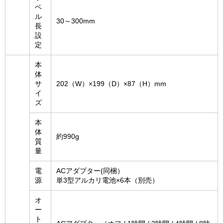
ベ
ル
30～300mm
長
設
定
本
体
サ
202（W）×199（D）×87（H）mm
イ
ズ
本
体
約990g
質
量
電
ACアダプター(同梱）
源
単3型アルカリ電池×6本（別売）
オ
ー
ト