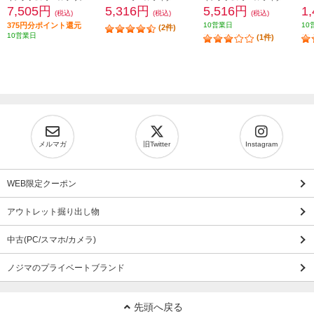
7,505円
5,316円
5,516円
1
(税込)
(税込)
(税込)
375円分ポイント還元
10営業日
10
(2件)
10営業日
(1件)
メルマガ
旧Twitter
Instagram
WEB限定クーポン
アウトレット掘り出し物
中古(PC/スマホ/カメラ)
ノジマのプライベートブランド
先頭へ戻る