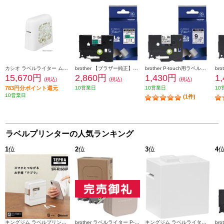
カシオ ラベルライター ムーミンモデル NAMELAND i-ma KL-SP100-MM
brother 【ブラザー純正】P-touch（ピータッチ） フラッグラベル 幅24mm (黒文字/緑) ケーブルマーキング 72枚 FLe-7511
brother P-touch用ラベルシール (9mm ｸﾛ-ﾄｳﾒｲ) TZe-121
15,670円
2,860円
1,430円
1
(税込)
(税込)
(税込)
783円分ポイント還元
10営業日
10営業日
10
10営業日
(1件)
ラベルプリンターの人気ランキング
1
位
2
位
3
位
4
キングジム ラベルプリンター「テプラ」PRO ホワイト SR-R2500P
brother ラベルライター P-TOUCH CUBE(ピータッチ キューブ) ラテ スマホ専用/3.5mm~12mm幅/TZeテープ対応 PT-P300BTLT
キングジム ラベルライタ－ 「テプラ」 Lite ホワイト LR30-W