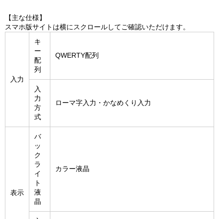
【主な仕様】
スマホ版サイトは横にスクロールしてご確認いただけます。
キ
ー
QWERTY配列
配
列
入力
入
力
ローマ字入力・かなめくり入力
方
式
バ
ッ
ク
ラ
カラー液晶
イ
ト
液
表示
晶