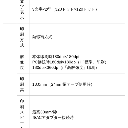
文
字
9文字×2行（320ドット×120ドット）
表
示
印
刷
熱転写方式
方
式
解
本体印刷時180dpi×180dpi
像
PC接続時180dpi×180dp（i「標準」印刷）
度
180dpi×360dp（i「高解像度」印刷）
印
刷
18.0mm（24mm幅テープ使用時）
高
印
刷
ス
最高30mm/秒
ピ
※ACアダプター接続時
ー