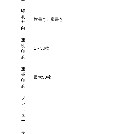
印
刷
横書き、縦書き
方
向
連
続
1～99枚
印
刷
連
番
最大99枚
印
刷
プ
レ
ビ
○
ュ
ー
ラ