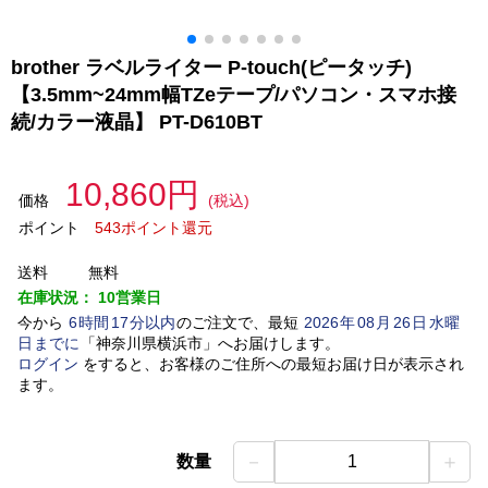
brother ラベルライター P-touch(ピータッチ)
【3.5mm~24mm幅TZeテープ/パソコン・スマホ接
続/カラー液晶】 PT-D610BT
10,860円
価格
(税込)
ポイント
543ポイント還元
送料
無料
在庫状況：
10営業日
今から
6
時間
17
分以内
のご注文で、最短
2026
年
08
月
26
日
水曜
日
までに
「
神奈川県横浜市
」
へお届けします。
ログイン
をすると、お客様のご住所への最短お届け日が表示され
ます。
－
＋
数量
1