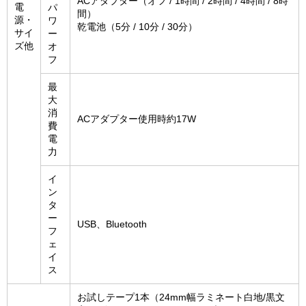
ACアダプター（オフ / 1時間 / 2時間 / 4時間 / 8時
電
パ
間）
源・
ワ
乾電池（5分 / 10分 / 30分）
サイ
ー
ズ他
オ
フ
最
大
消
ACアダプター使用時約17W
費
電
力
イ
ン
タ
ー
USB、Bluetooth
フ
ェ
イ
ス
お試しテープ1本（24mm幅ラミネート白地/黒文