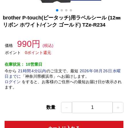
brother P-touch(ピータッチ)用ラベルシール (12㎜
リボン ホワイト/インク ゴールド) TZe-R234
990円
価格
(税込)
ポイント
0ポイント還元
在庫状況：
10営業日
今から
21
時間
4
分以内
のご注文で、最短
2026
年
08
月
26
日
水曜
日
までに
「
神奈川県横浜市
」
へお届けします。
ログイン
をすると、お客様のご住所への最短お届け日が表示され
ます。
－
＋
数量
1