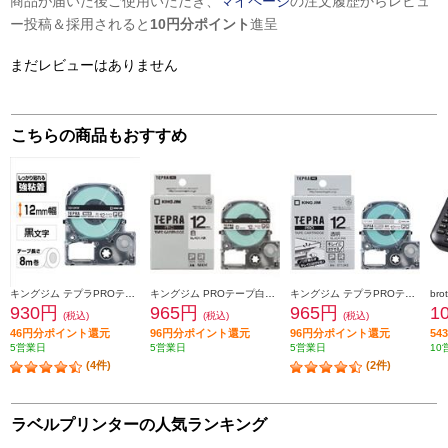
商品が届いた後ご使用いただき、
マイページ
の注文履歴からレビュ
ー投稿＆採用されると
10円分ポイント
進呈
まだレビューはありません
こちらの商品もおすすめ
キングジム テプラPROテープカートリッジ 強粘着 白ラベル黒文字 12mm SS12KW
キングジム PROテープ白ラベル黒文字 12mm SS12K
キングジム テプラPROテープカートリッジ キレイにはがせるラベル 白 黒文字12mm SS12KE
930円
965円
965円
1
(税込)
(税込)
(税込)
46円分ポイント還元
96円分ポイント還元
96円分ポイント還元
5
5営業日
5営業日
5営業日
10
(4件)
(2件)
ラベルプリンターの人気ランキング