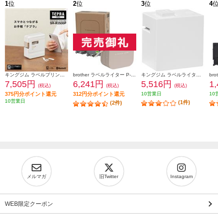
1
位
2
位
3
位
4
キングジム ラベルプリンター「テプラ」PRO ホワイト SR-R2500P
brother ラベルライター P-TOUCH CUBE(ピータッチ キューブ) ラテ スマホ専用/3.5mm~12mm幅/TZeテープ対応 PT-P300BTLT
キングジム ラベルライタ－ 「テプラ」 Lite ホワイト LR30-W
7,505円
6,241円
5,516円
1
(税込)
(税込)
(税込)
375円分ポイント還元
312円分ポイント還元
10営業日
10
10営業日
(1件)
(2件)
メルマガ
旧Twitter
Instagram
WEB限定クーポン