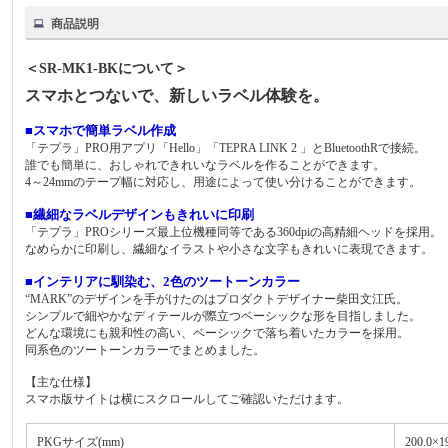
商品説明
＜SR-MK1-BKについて＞
スマホとつないで、新しいラベル体験を。
■スマホで簡単ラベル作成
「テプラ」PRO用アプリ「Hello」「TEPRA LINK 2 」とBluetoothRで接続。
誰でも簡単に、おしゃれできれいなラベルを作ることができます。
4～24mmのテープ幅に対応し、用途によって使い分けることができます。
■繊細なラベルデザインもきれいに印刷
「テプラ」PROシリーズ最上位機種同等である360dpiの高精細ヘッドを採用。
なめらかに印刷し、繊細なイラストや小さな文字もきれいに表現できます。
■インテリアに馴染む、2色のツートーンカラー
“MARK”のデザインを手がけたのはプロダクトデザイナー柴田文江氏。
シンプルで細やかなディテールが際立つベーシックな形を目指しました。
どんな環境にも親和性の高い、ベーシックで落ち着いたカラーを採用。
同系色のツートーンカラーでまとめました。
【主な仕様】
スマホ版サイトは横にスクロールしてご確認いただけます。
PKGサイズ(mm)
200.0×1