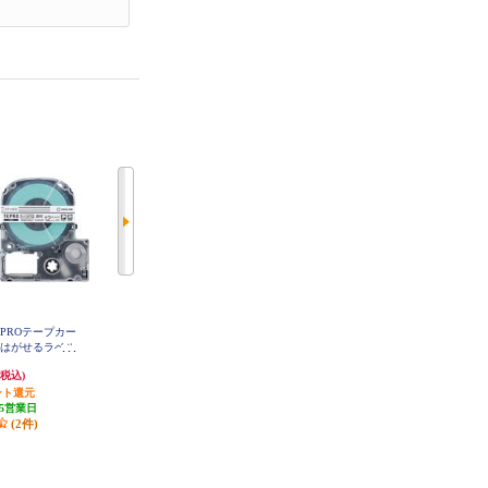
PROテープカー
キングジム ラベルライター「テプ
brother 感熱ラベルプリンター P-to
にはがせるラベル
ラ」PRO ベージュ SR170
uch Color（ピータッチカラー） V
C-500W
 SS12KE
7,538円
16,782円
(税込)
(税込)
(税込)
ント還元
発送目安:
5営業日
発送目安:
10営業日
5営業日
(4件)
(2件)