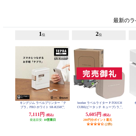
最新のラ
1
2
位
位
キングジム ラベルプリンター「テ
brother ラベルライター P-TOUCH
プラ」PRO ホワイト SR-R2500P
CUBE(ピータッチ キューブ) ラテ
スマホ専用/3.5mm~12mm幅/TZeテ
7,111円
5,605円
(税込)
(税込)
ープ対応 PT-P300BTLT
発送目安:
10営業日
280円分ポイント還元
(2件)