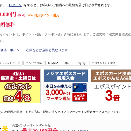
す。
[
ログイン
]をすると、お客様のご住所への最短お届け日が表示されます。
3,040円
(税込)
652円分ポイント還元
送料無料
元ポイントは、ポイント利用・クーポン値引き時に変わります。ご注文時「注文内容確認
す。
価格・ポイント・在庫などは店頭と異なります
クレジットカード
コンビニ決済
銀行振込
d払い
PayPay
エポスかんたん決済
ちらの商品の価格・お支払方法・配送方法などはノジマオンライン限定サービスとなります。
高速インターネット @nifty光