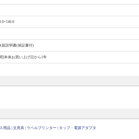
3.0×146.0
扱説明書(保証書付)
間]本体お買い上げ日から1年
ス用品
|
文房具
|
ラベルプリンター
|
タップ・電源アダプタ