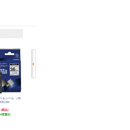
6
7
位
位
位
h用ラベルシール （36
キングジム PROテープ白ラベル黒
キングジム PROテープカートリッ
 TZe-261
文字 12mm SS12K
ジ 透明/黒文字 12mm ST12KE
円
965円
1,309円
(税込)
(税込)
(税込)
10営業日
96円分ポイント還元
発送目安:
3ヶ月
発送目安:
5営業日