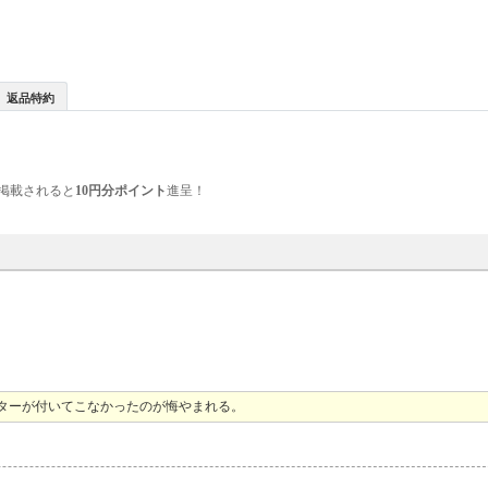
返品特約
掲載されると
10円分ポイント
進呈！
ターが付いてこなかったのが悔やまれる。