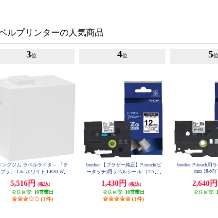
ベルプリンターの人気商品
3
4
5
位
位
キングジム ラベルライタ－ 「テ
brother 【ブラザー純正】P-touch(ピ
brother P-touc
mm ｸﾛ-ｼﾛ)
プラ」 Lite ホワイト LR30-W
ータッチ)用ラベルシール （12mm
つや消し白/黒） TZe-M231
5,516円
1,430円
2,640
(税込)
(税込)
発送目安:
10営業日
発送目安:
10営業日
発送目安:
(1件)
(1件)