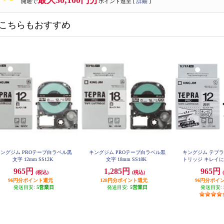
最大30,100円分
開通で
ポイント進呈 [
詳細
]
こちらもおすすめ
ングジム PROテープ白ラベル黒
キングジム PROテープ白ラベル黒
キングジム テプラ
文字 12mm SS12K
文字 18mm SS18K
トリッジ キレイ
白 黒文字12mm
965円
1,285円
965円
(税込)
(税込)
96円分ポイント還元
128円分ポイント還元
96円分ポイ
発送目安:
5営業日
発送目安:
5営業日
発送目安: