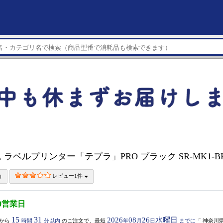
 ラベルプリンター「テプラ」PRO ブラック SR-MK1-B
レビュー1件
0営業日
15
31
2026
08
26
水曜日
から
時間
分以内
のご注文で、最短
年
月
日
までに
「
神奈川