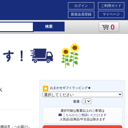
ログイン
ご利用ガイド
新規会員登録
マイページ
0
検索
おまかせギフトラッピング★
K
数量：
選択可能な数量以上のご希望は
こちらからご相談いただけます
人気品/品薄品/中古品は除きます
県横浜市
」
へお届けし