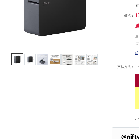
ま
1
価格：
還
ま
支払方法：
こ