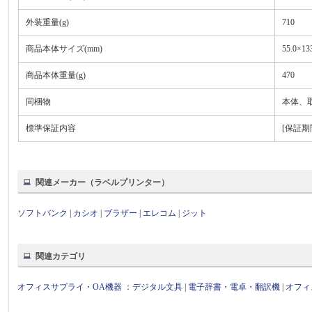
外装重量(g)
710
商品本体サイズ(mm)
55.0×13
商品本体重量(g)
470
同梱物
本体、取
標準保証内容
[保証期
関連メーカー（ラベルプリンター）
ソフトバンク
|
カシオ
|
ブラザー
|
エレコム
|
ジット
関連カテゴリ
オフィスサプライ・OA機器
：
デジタル文具
|
電子辞書・電卓・翻訳機
|
オフィ