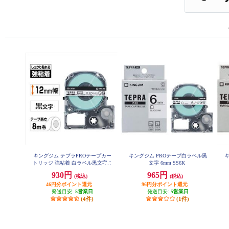
キングジム テプラPROテープカー
キングジム PROテープ白ラベル黒
キ
トリッジ 強粘着 白ラベル黒文字 1
文字 6mm SS6K
2mm SS12KW
930円
965円
(税込)
(税込)
46円分ポイント還元
96円分ポイント還元
発送目安:
5営業日
発送目安:
5営業日
(4件)
(1件)