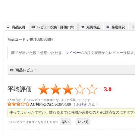
商品説明
レビュー投稿・評価(1件)
延長保証
発送目安
商品コード：
4971660780884
商品が届いた後ご使用いただき、
マイページ
の注文履歴からレビュー投稿＆
商品レビュー
平均評価
3.0
1人の方が、｢このレビューが参考になった｣と投票しています。
AC対応なのに
2026/04/09
（
おびき
さん ）
使ってよかったですが、慣れるまでに時間が必要なのとAC対応なのにアダプ
はい
いいえ
このレビューは参考になりましたか？