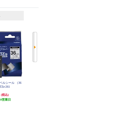
6
7
位
位
位
h用ラベルシール （36
キングジム PROテープ白ラベル黒
キングジム PROテープカートリッ
 TZe-261
文字 12mm SS12K
ジ 透明/黒文字 12mm ST12KE
円
965円
1,309円
(税込)
(税込)
(税込)
10営業日
96円分ポイント還元
発送目安:
3ヶ月
発送目安:
5営業日