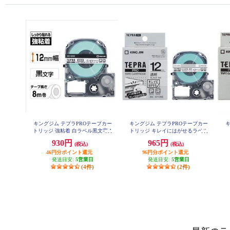
キングジム テプラPROテープカー
キングジム テプラPROテープカー
キ
トリッジ 強粘着 白ラベル黒文字 1
トリッジ キレイにはがせるラベル
2mm SS12KW
白 黒文字12mm SS12KE
930円
965円
(税込)
(税込)
46円分ポイント還元
96円分ポイント還元
発送目安:
5営業日
発送目安:
5営業日
(4件)
(2件)