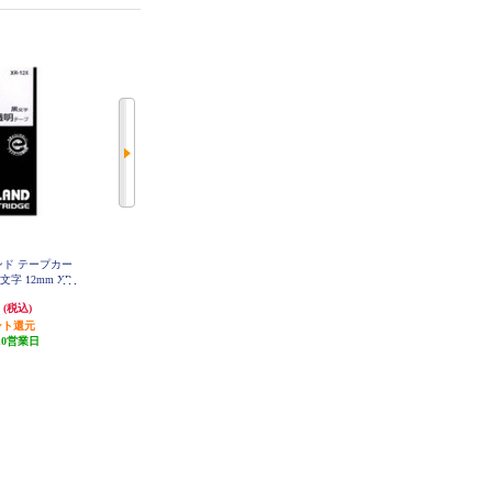
ランド テープカー
CASIO ネームランド テープカー
CASIO ネームランドテープ アイ
字 12mm XR-
トリッジ 黄に黒文字 12mm 強粘
ロン布テープ XR-12VWE
X
着テープ XR-12GYW
円
1,050円
1,050円
(税込)
(税込)
(税込)
ント還元
52円分ポイント還元
52円分ポイント還元
10営業日
発送目安:
10営業日
発送目安:
10営業日
(1件)