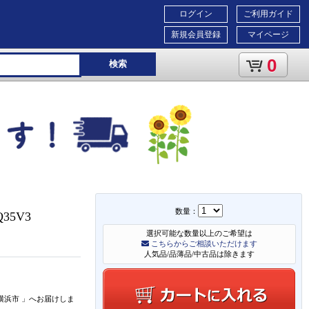
ログイン
ご利用ガイド
新規会員登録
マイページ
0
検索
数量：
Q35V3
選択可能な数量以上のご希望は
こちらからご相談いただけます
人気品/品薄品/中古品は除きます
横浜市
」
へお届けしま