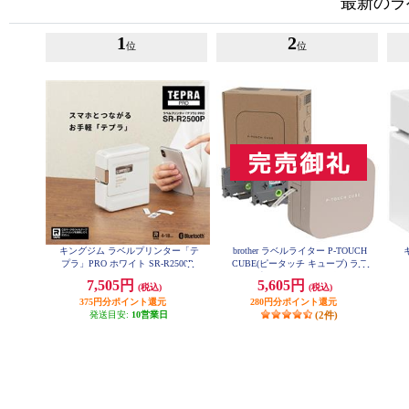
最新のラ
1
2
位
位
キングジム ラベルプリンター「テ
brother ラベルライター P-TOUCH
プラ」PRO ホワイト SR-R2500P
CUBE(ピータッチ キューブ) ラテ
スマホ専用/3.5mm~12mm幅/TZeテ
7,505円
5,605円
(税込)
(税込)
ープ対応 PT-P300BTLT
375円分ポイント還元
280円分ポイント還元
発送目安:
10営業日
(2件)