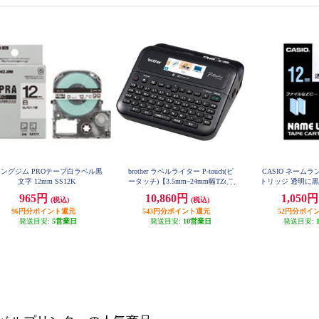
ングジム PROテープ白ラベル黒
brother ラベルライター P-touch(ピ
CASIO ネーム
文字 12mm SS12K
ータッチ)【3.5mm~24mm幅TZeテ
トリッジ 透明に黒文
12
ープ/パソコン・スマホ接続/カラ
965円
10,860円
1,050
(税込)
(税込)
ー液晶】 PT-D610BT
96円分ポイント還元
543円分ポイント還元
52円分ポイ
発送目安:
5営業日
発送目安:
10営業日
発送目安: