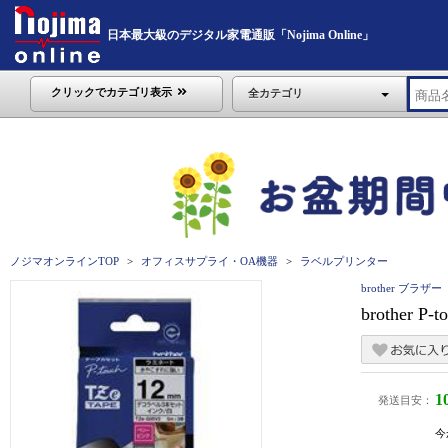
日本最大級のデジタル家電通販「Nojima Online」
クリックでカテゴリ表示
全カテゴリ
ノジマオンラインTOP
オフィスサプライ・OA機器
ラベルプリンター
brother ブラザー
brother 
1
発送目安：
今