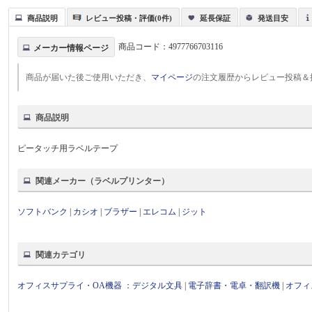
商品説明
レビュー投稿・評価(0件)
延長保証
発送目安
商品コード：
4977766703116
メーカー情報ページ
商品が届いた後ご使用いただき、
マイページ
の注文履歴からレビュー投稿＆
商品説明
ピータッチ用ラベルテープ
関連メーカー（ラベルプリンター）
ソフトバンク
|
カシオ
|
ブラザー
|
エレコム
|
ジット
関連カテゴリ
オフィスサプライ・OA機器
：
デジタル文具
|
電子辞書・電卓・翻訳機
|
オフィ