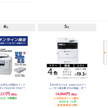
4
5
位
位
【お得なA4用紙＆インク
【2023年モデル】 brother A4カラー
-J7610CDW J7610CD
レーザー複合機【FAX/無線・有線
-INKA4-ESET
LAN/ADF/両面印刷】 MFC-L3780
,227円
54,860円
(税込)
(税込)
CDW
送目安:
10営業日
2,743円分ポイント還元
発送目安:
2ヶ月
(9件)