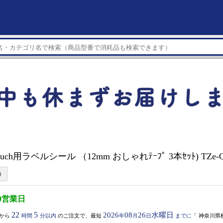
P-touch用ラベルシール （12mm おしゃれﾃｰﾌﾟ 3本ｾｯﾄ) TZe-
0営業日
22
5
2026
08
26
水曜日
から
時間
分以内
のご注文で、最短
年
月
日
までに
「
神奈川県