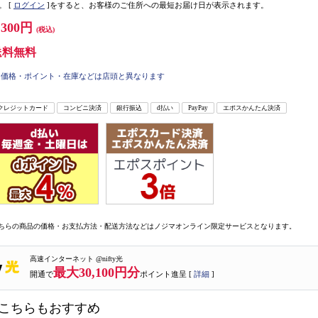
。
[
ログイン
]をすると、お客様のご住所への最短お届け日が表示されます。
,300円
(税込)
送料無料
価格・ポイント・在庫などは店頭と異なります
クレジットカード
コンビニ決済
銀行振込
d払い
PayPay
エポスかんたん決済
ちらの商品の価格・お支払方法・配送方法などはノジマオンライン限定サービスとなります。
高速インターネット @nifty光
最大30,100円分
開通で
ポイント進呈 [
詳細
]
こちらもおすすめ