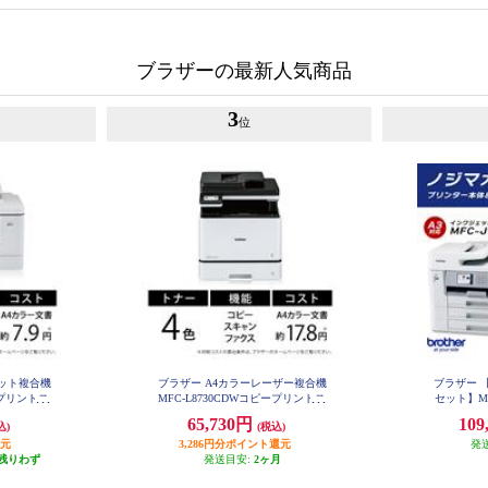
ブラザーの最新人気商品
3
位
ェット複合機
ブラザー A4カラーレーザー複合機
ブラザー 
ープリントス
MFC-L8730CDWコピープリントス
セット】MFC
W
i-Fiビジ
キャンFAX自動両面印刷有線/無線
65,730円
109
込)
(税込)
LAN MFC-L8730CDW
CDW
還元
3,286円分ポイント還元
発
残りわず
発送目安:
2ヶ月