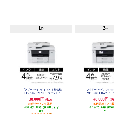
1
2
位
位
ブラザー A3インクジェット複合機
ブラザー A3インクジ
DCP-J7205CDWコピープリントス
MFC-J7310CDWコピ
キャン自動両面印刷Wi-Fiビジネス
キャンFAX自動両面印刷W
38,000円
48,000円
(税込)
(税
DCP-J7205CDW
ネス MFC-J7310
380円分ポイント還元
480円分ポイント
発送目安:
即納（在庫残りわず
発送目安:
即納（在庫
か）
か）