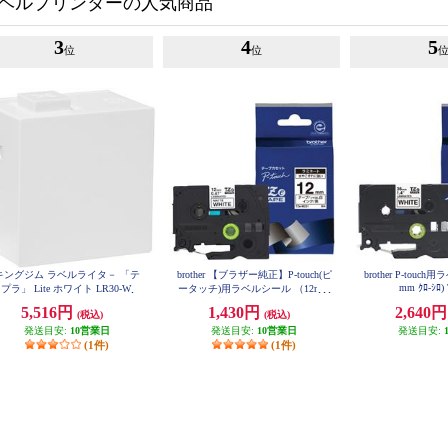
ベルプリンターの人気商品
3
4
5
位
位
キングジム ラベルライタ－ 「テ
brother 【ブラザー純正】P-touch(ピ
brother P-touc
mm ｸﾛ-ｼﾛ)
プラ」 Lite ホワイト LR30-W
ータッチ)用ラベルシール （12mm
つや消し白/黒） TZe-M231
5,516円
1,430円
2,640
(税込)
(税込)
発送目安:
10営業日
発送目安:
10営業日
発送目安:
(1件)
(1件)