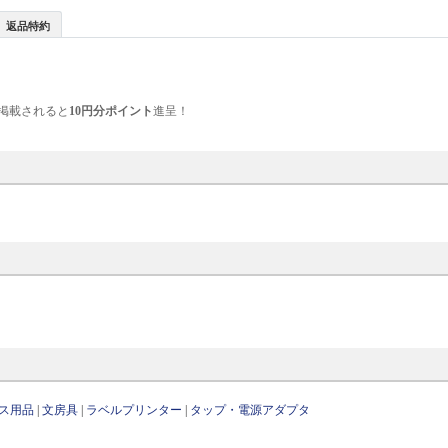
返品特約
掲載されると
10円分ポイント
進呈！
ス用品
|
文房具
|
ラベルプリンター
|
タップ・電源アダプタ