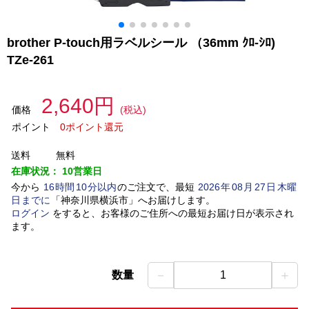
brother P-touch用ラベルシール （36mm ｸﾛ-ｼﾛ)
TZe-261
2,640円
価格
(税込)
ポイント
0ポイント還元
送料
無料
在庫状況：
10営業日
今から
16
時間
10
分以内
のご注文で、最短
2026
年
08
月
27
日
木曜
日
までに
「
神奈川県横浜市
」
へお届けします。
ログイン
をすると、お客様のご住所への最短お届け日が表示され
ます。
－
＋
数量
1