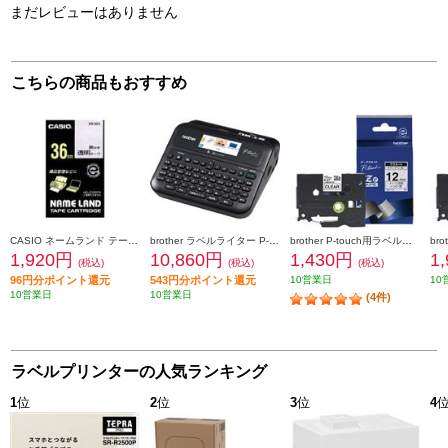
まだレビューはありません
こちらの商品もおすすめ
CASIO ネームランド テープカートリッジ 透明に黒文字 36mm XR-36X
brother ラベルライター P-touch(ピータッチ)【3.5mm~24mm幅TZeテープ/パソコン・スマホ接続/カラー液晶】 PT-D610BT
brother P-touch用ラベルシール (12mm ｸﾛ-ﾄｳﾒｲ) TZe-131
1,920円
10,860円
1,430円
1
(税込)
(税込)
(税込)
96円分ポイント還元
543円分ポイント還元
10営業日
10
10営業日
10営業日
(4件)
ラベルプリンターの人気ランキング
1
位
2
位
3
位
4