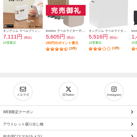
キングジム ラベルプリンター「テプラ」PRO ホワイト SR-R2500P
brother ラベルライター P-TOUCH CUBE(ピータッチ キューブ) ラテ スマホ専用/3.5mm~12mm幅/TZeテープ対応 PT-P300BTLT
キングジム ラベルライタ－ 「テプラ」 Lite ホワイト LR30-W
7,111円
5,605円
5,516円
1
(税込)
(税込)
(税込)
10営業日
280円分ポイント還元
10営業日
10
(1件)
(2件)
メルマガ
旧Twitter
Instagram
WEB限定クーポン
アウトレット掘り出し物
中古(PC/スマホ/カメラ)