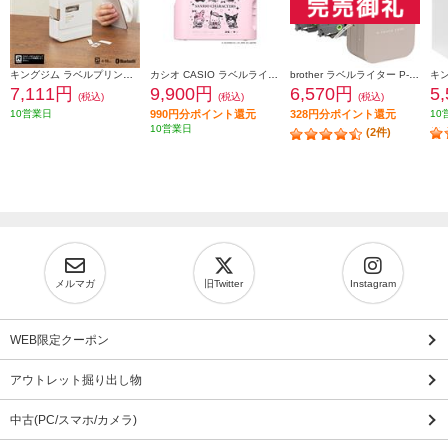
キングジム ラベルプリンター「テプラ」PRO ホワイト SR-R2500P
カシオ CASIO ラベルライター サンリオモデル NAMELAND i-ma（ネームランドイーマ） KL-SP10-SA2
brother ラベルライター P-TOUCH CUBE(ピータッチ キューブ) ラテ スマホ専用/3.5mm~12mm幅/TZeテープ対応 PT-P300BTLT
7,111円
9,900円
6,570円
5
(税込)
(税込)
(税込)
10営業日
990円分ポイント還元
328円分ポイント還元
10
10営業日
(2件)
メルマガ
旧Twitter
Instagram
WEB限定クーポン
アウトレット掘り出し物
中古(PC/スマホ/カメラ)