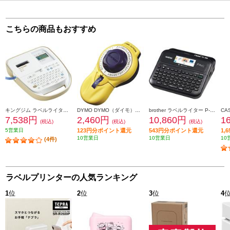
こちらの商品もおすすめ
キングジム ラベルライター「テプラ」PRO ベージュ SR170
DYMO DYMO（ダイモ）【ラベルライター/テープライター/エンボスシール/キューティコン/イエロー/DM20008】 DM20008
brother ラベルライター P-touch(ピータッチ)【3.5mm~24mm幅TZeテープ/パソコン・スマホ接続/カラー液晶】 PT-D610BT
7,538円
2,460円
10,860円
1
(税込)
(税込)
(税込)
5営業日
123円分ポイント還元
543円分ポイント還元
1,
10営業日
10営業日
10
(4件)
ラベルプリンターの人気ランキング
1
位
2
位
3
位
4