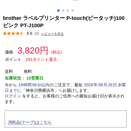
brother ラベルプリンター P-touch(ピータッチ)100
ピンク PT-J100P
4.6
(7)
レビューを見る
3,820円
価格
(税込)
ポイント
191ポイント還元
送料
無料
在庫状況：
10営業日
今から
19
時間
56
分以内
のご注文で、最短
2026
年
08
月
26
日
水曜
日
までに
「
神奈川県横浜市
」
へお届けします。
ログイン
をすると、お客様のご住所への最短お届け日が表示され
ます。
消耗品(テープ)はこちら