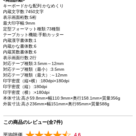
キーボードかな配列:かなめくり
内蔵文字数:7450文字
表示画面桁数:5桁
最大印字幅:9mm
定型フォーマット種類:73種類
テープカット機能:手動カッター
内蔵漢字書体数:1
内蔵かな書体数:6
内蔵英数書体数:6
表示画面行数:2行
対応テープ種類:3.5mm～12mm
対応テープ種類（最小）:3.5mm
対応テープ種類（最大）:～12mm
印字密度（縦×横）:180dpi×180dpi
印字密度（縦）:180dpi
印字密度（横）:×180dpi
本体寸法:高さ59.8mm×幅110.9mm×奥行158.1mm×質量356g
外装寸法:高さ236mm×幅151mm×奥行85mm×質量588g
この商品のレビュー(全7件)
平均評価
4.6