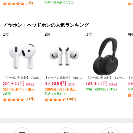
即納（在庫残りわずか）
(3件)
イヤホン・ヘッドホンの人気ランキング
1
位
2
位
3
位
4
【クーポン対象外】 Apple AirPods4 第4世代 イヤホン ノイズキャンセリング機能 インイヤー 完全ワイヤレス 空間オーディオ MXP93J-A
【クーポン対象外】 Apple AirPodsPro3 ワイヤレス(左右分離)/Bluetooth/カナル型/ノイズキャンセリング/ホワイト MFHP4J-A
【クーポン対象外】 Sony ヘッドホン ワイヤレスノイズキャンセリングステレオヘッドセット【Bluetooth/ハイレゾ対応 /リモコン・マイク対応 /ブラック】 WH-1000XM6-BM
32,800円
42,800円
59,400円
3
(税込)
(税込)
(税込)
328円分ポイント還元
428円分ポイント還元
即納（在庫残りわずか）
即
3週間
即納（在庫あり）
(11件)
(18件)