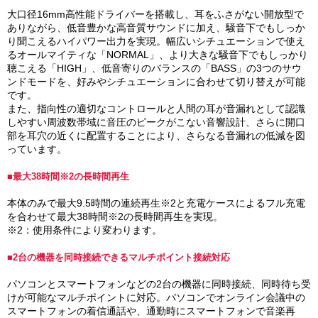
大口径16mm高性能ドライバーを搭載し、耳をふさがない開放型で
ありながら、低音豊かな高音質サウンドに加え、騒音下でもしっか
り聞こえるハイパワー出力を実現。幅広いシチュエーションで使え
るオールマイティな「NORMAL」、より大きな騒音下でもしっかり
聴こえる「HIGH」、低音寄りのバランスの「BASS」の3つのサウ
ンドモードを、好みやシチュエーションに合わせて切り替えが可能
です。
また、指向性の適切なコントロールと人間の耳が音漏れとして認識
しやすい周波数帯域に音圧のピークがこない音響設計、さらに開口
部を耳穴の近くに配置することにより、さらなる音漏れの低減を図
っています。
■最大38時間※2の長時間再生
本体のみで最大9.5時間の連続再生※2と充電ケースによるフル充電
を合わせて最大38時間※2の長時間再生を実現。
※2：使用条件により変わります。
■2台の機器を同時接続できるマルチポイント接続対応
パソコンとスマートフォンなどの2台の機器に同時接続、同時待ち受
けが可能なマルチポイントに対応。パソコンでオンライン会議中の
スマートフォンの着信通話や、通勤時にスマートフォンで音楽再