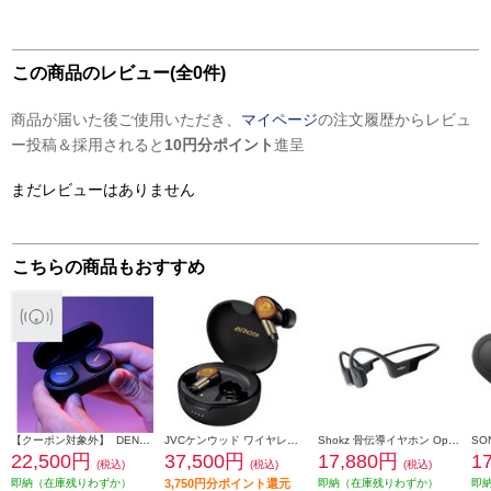
この商品のレビュー(全0件)
商品が届いた後ご使用いただき、
マイページ
の注文履歴からレビュ
ー投稿＆採用されると
10円分ポイント
進呈
まだレビューはありません
こちらの商品もおすすめ
【クーポン対象外】 DENON イヤホン Denon PerL Pro【ワイヤレス(左右分離)/Bluetooth/オーダーメイドサウンドを実現/アクティブ・ノイズキャンセリング搭載/防滴性能/ブラック】 AHC15PLBKEM
JVCケンウッド ワイヤレスイヤホン WOODmaster ［ノイズキャンセリング /サンバーストブラウン] HA-FW5000T-T
Shokz 骨伝導イヤホン OpenRun【マイク対応 / Bluetooth/ブラック】 SKZEP000003
22,500円
37,500円
17,880円
1
(税込)
(税込)
(税込)
即納（在庫残りわずか）
3,750円分ポイント還元
即納（在庫残りわずか）
即