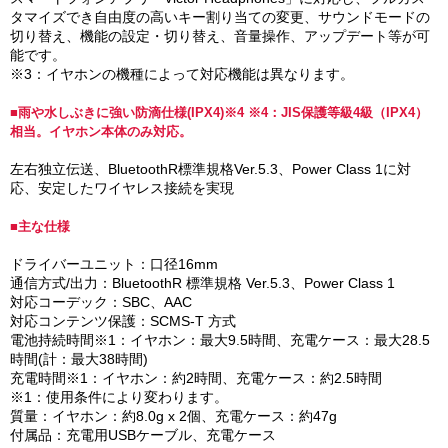
タマイズでき自由度の高いキー割り当ての変更、サウンドモードの
切り替え、機能の設定・切り替え、音量操作、アップデート等が可
能です。
※3：イヤホンの機種によって対応機能は異なります。
■雨や水しぶきに強い防滴仕様(IPX4)※4 ※4：JIS保護等級4級（IPX4）
相当。イヤホン本体のみ対応。
左右独立伝送、BluetoothR標準規格Ver.5.3、Power Class 1に対
応、安定したワイヤレス接続を実現
■主な仕様
ドライバーユニット：口径16mm
通信方式/出力：BluetoothR 標準規格 Ver.5.3、Power Class 1
対応コーデック：SBC、AAC
対応コンテンツ保護：SCMS-T 方式
電池持続時間※1：イヤホン：最大9.5時間、充電ケース：最大28.5
時間(計：最大38時間)
充電時間※1：イヤホン：約2時間、充電ケース：約2.5時間
※1：使用条件により変わります。
質量：イヤホン：約8.0g x 2個、充電ケース：約47g
付属品：充電用USBケーブル、充電ケース