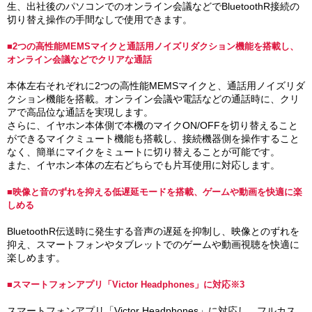
生、出社後のパソコンでのオンライン会議などでBluetoothR接続の
切り替え操作の手間なしで使用できます。
■2つの高性能MEMSマイクと通話用ノイズリダクション機能を搭載し、
オンライン会議などでクリアな通話
本体左右それぞれに2つの高性能MEMSマイクと、通話用ノイズリダ
クション機能を搭載。オンライン会議や電話などの通話時に、クリ
アで高品位な通話を実現します。
さらに、イヤホン本体側で本機のマイクON/OFFを切り替えること
ができるマイクミュート機能も搭載し、接続機器側を操作すること
なく、簡単にマイクをミュートに切り替えることが可能です。
また、イヤホン本体の左右どちらでも片耳使用に対応します。
■映像と音のずれを抑える低遅延モードを搭載、ゲームや動画を快適に楽
しめる
BluetoothR伝送時に発生する音声の遅延を抑制し、映像とのずれを
抑え、スマートフォンやタブレットでのゲームや動画視聴を快適に
楽しめます。
■スマートフォンアプリ「Victor Headphones」に対応※3
スマートフォンアプリ「Victor Headphones」に対応し、フルカス