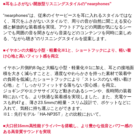
■耳をふさがない開放型リスニングスタイルの“nearphones”
“nearphones”は、従来のイヤーピースを耳に入れるスタイルではな
く、耳穴をふさがないスタイルで、周りの音が自然に聞こえる安心
感と解放的な装着感を実現。アウトドアなどの周囲が気になるシー
ンでも周囲の音を聞きながら音楽などのコンテンツを同時に楽しめ
る、“ながら聴き”のリスニングスタイルを提案します。
■イヤホンの大幅な小型・軽量化※1と、ショートフックにより、軽い着
け心地と高いフィット感を両立
イヤホン片側約8.0gと大幅な小型・軽量化※1に加え、耳との接地面
積を大きく減らすことと、適度なやわらかさを持った素材で装着中
の負荷を低減したショートフックにより「ストレスのない軽い着け
心地」と「しっかりフィットする落ちない安心感」を両立。
ジョギングやエクササイズなど動きのあるシーンや、長時間の装着
時においても、より快適な装着感を実現しました。また、充電ケー
スも約47ｇ、薄さ23.5mmの軽量・スリム設計で、ポケットなどに
入れて、気軽に持ち運ぶことができます。
※1：先行モデル「HA-NP35T」との比較において。
■大口径16mm高性能ドライバーを搭載し、より豊かな低音とパワー感の
ある高音質サウンドを実現