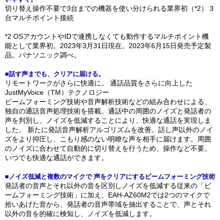
切り替え操作不要で3台までの機器を使い分けられる業界初（*2） 3
台マルチポイント接続
*2 OSアカウントやIDで連携しなくても動作するマルチポイント機
能として業界初。2023年3月31日現在。2023年6月15日発売予定製
品。パナソニック調べ。
■話す声までも、クリアに届ける。
リモートワークがさらに快適に。 通話品質をさらに向上した
JustMyVoice（TM）テクノロジー
ビームフォーミング技術や音声解析技術などの組み合わせによる、
独自の通話音声処理技術を搭載。通話中の周囲のノイズと発話者の
声を判別し、ノイズを低減することにより、快適な通話を実現しま
した。 新たに発話音声解析アルゴリズムを改善。話し声以外のノイ
ズをより抑圧し、こもり感のない明瞭な声を相手に届けます。周囲
のノイズに合わせて自動的に切り替えを行うため、操作など不要。
いつでも快適な通話ができます。
■ノイズ低減と複数のマイクで 声をクリアにするビームフォーミング技術
発話者の音声とそれ以外の音を区別しノイズを低減する従来の「ビ
ームフォーミング技術」に加え、EAH-AZ60M2では2つのマイクで
拾いあげた音から、発話者の音声帯域を抽出することで、声とそれ
以外の音を的確に検知し、ノイズを低減します。