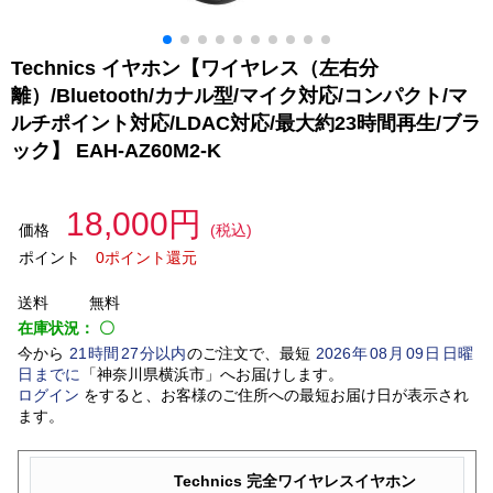
Technics イヤホン【ワイヤレス（左右分
離）/Bluetooth/カナル型/マイク対応/コンパクト/マ
ルチポイント対応/LDAC対応/最大約23時間再生/ブラ
ック】 EAH-AZ60M2-K
18,000円
価格
(税込)
ポイント
0ポイント還元
送料
無料
在庫状況：
〇
今から
21
時間
27
分以内
のご注文で、最短
2026
年
08
月
09
日
日曜
日
までに
「
神奈川県横浜市
」
へお届けします。
ログイン
をすると、お客様のご住所への最短お届け日が表示され
ます。
Technics 完全ワイヤレスイヤホン