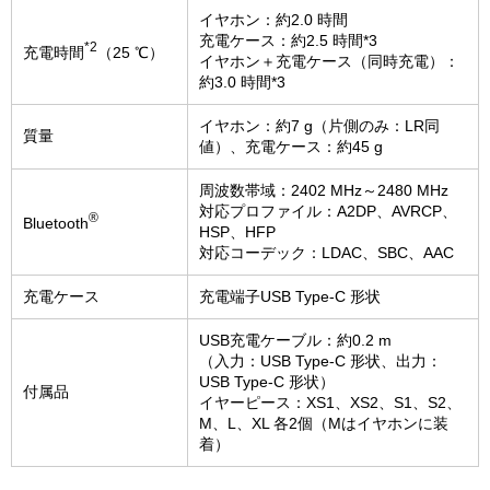
イヤホン：約2.0 時間
充電ケース：約2.5 時間*3
*2
充電時間
（25 ℃）
イヤホン＋充電ケース（同時充電）：
約3.0 時間*3
イヤホン：約7 g（片側のみ：LR同
質量
値）、充電ケース：約45 g
周波数帯域：2402 MHz～2480 MHz
対応プロファイル：A2DP、AVRCP、
®
Bluetooth
HSP、HFP
対応コーデック：LDAC、SBC、AAC
充電ケース
充電端子USB Type-C 形状
USB充電ケーブル：約0.2 m
（入力：USB Type-C 形状、出力：
USB Type-C 形状）
付属品
イヤーピース：XS1、XS2、S1、S2、
M、L、XL 各2個（Mはイヤホンに装
着）