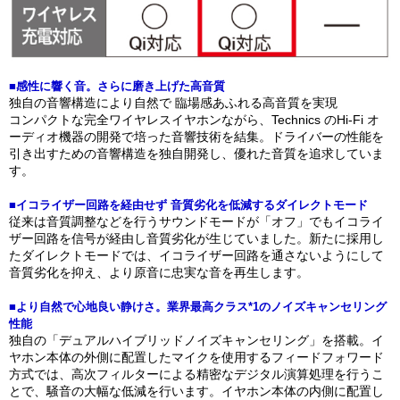
■感性に響く音。さらに磨き上げた高音質
独自の音響構造により自然で 臨場感あふれる高音質を実現
コンパクトな完全ワイヤレスイヤホンながら、Technics のHi-Fi オ
ーディオ機器の開発で培った音響技術を結集。ドライバーの性能を
引き出すための音響構造を独自開発し、優れた音質を追求していま
す。
■イコライザー回路を経由せず 音質劣化を低減するダイレクトモード
従来は音質調整などを行うサウンドモードが「オフ」でもイコライ
ザー回路を信号が経由し音質劣化が生じていました。新たに採用し
たダイレクトモードでは、イコライザー回路を通さないようにして
音質劣化を抑え、より原音に忠実な音を再生します。
■より自然で心地良い静けさ。業界最高クラス*1のノイズキャンセリング
性能
独自の「デュアルハイブリッドノイズキャンセリング」を搭載。イ
ヤホン本体の外側に配置したマイクを使用するフィードフォワード
方式では、高次フィルターによる精密なデジタル演算処理を行うこ
とで、騒音の大幅な低減を行います。イヤホン本体の内側に配置し