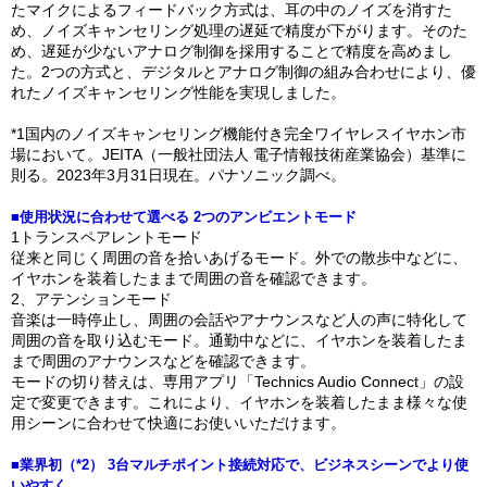
たマイクによるフィードバック方式は、耳の中のノイズを消すた
め、ノイズキャンセリング処理の遅延で精度が下がります。そのた
め、遅延が少ないアナログ制御を採用することで精度を高めまし
た。2つの方式と、デジタルとアナログ制御の組み合わせにより、優
れたノイズキャンセリング性能を実現しました。
*1国内のノイズキャンセリング機能付き完全ワイヤレスイヤホン市
場において。JEITA（一般社団法人 電子情報技術産業協会）基準に
則る。2023年3月31日現在。パナソニック調べ。
■使用状況に合わせて選べる 2つのアンビエントモード
1トランスペアレントモード
従来と同じく周囲の音を拾いあげるモード。外での散歩中などに、
イヤホンを装着したままで周囲の音を確認できます。
2、アテンションモード
音楽は一時停止し、周囲の会話やアナウンスなど人の声に特化して
周囲の音を取り込むモード。通勤中などに、イヤホンを装着したま
まで周囲のアナウンスなどを確認できます。
モードの切り替えは、専用アプリ「Technics Audio Connect」の設
定で変更できます。これにより、イヤホンを装着したまま様々な使
用シーンに合わせて快適にお使いいただけます。
■業界初（*2） 3台マルチポイント接続対応で、ビジネスシーンでより使
いやすく。