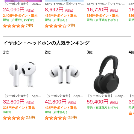
【クーポン対象外】 DENON イヤホン Denon PerL Pro【ワイヤレス(左右分離)/Bluetooth/オーダーメイドサウンドを実現/アクティブ・ノイズキャンセリング搭載/防滴性能/ブラック】 AHC15PLBKEM
Sony イヤホン 完全ワイヤレス Bluetooth 外音取込 マイク対応 ホワイト WF-C510-WC
Sony イヤホン【ワイヤレス(左右分離)/Bluetooth/ノイズキャンセリング/マイク対応/最大30時間再生/ホワイト】 WF-C710N-WZ
24,090円
8,692円
16,720円
1
(税込)
(税込)
(税込)
2,409円分ポイント還元
434円分ポイント還元
836円分ポイント還元
8
即納（在庫残りわずか）
即納（在庫あり）
即納（在庫残りわずか）
即
(3件)
(2件)
イヤホン・ヘッドホンの人気ランキング
1
位
2
位
3
位
4
【クーポン対象外】 Apple AirPods4 第4世代 イヤホン ノイズキャンセリング機能 インイヤー 完全ワイヤレス 空間オーディオ MXP93J-A
【クーポン対象外】 Apple AirPodsPro3 ワイヤレス(左右分離)/Bluetooth/カナル型/ノイズキャンセリング/ホワイト MFHP4J-A
【クーポン対象外】 Sony ヘッドホン ワイヤレスノイズキャンセリングステレオヘッドセット【Bluetooth/ハイレゾ対応 /リモコン・マイク対応 /ブラック】 WH-1000XM6-BM
32,800円
42,800円
59,400円
3
(税込)
(税込)
(税込)
328円分ポイント還元
428円分ポイント還元
即納（在庫残りわずか）
即
3週間
即納（在庫あり）
(11件)
(18件)