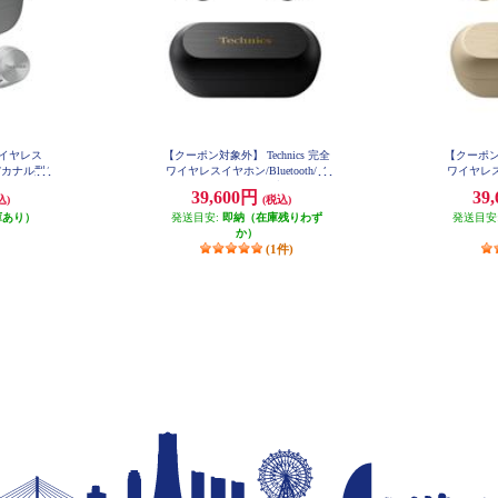
【ワイヤレス
【クーポン対象外】 Technics 完全
【クーポン対
h/カナル型/
ワイヤレスイヤホン/Bluetooth/ノ
ワイヤレスイ
/マルチポ
イズキャンセリング/ブラック EA
イズキャン
39,600円
39
込)
(税込)
H-AZ100-K
最大約23時
ールド
AZ60M2-
庫あり）
発送目安:
即納（在庫残りわず
発送目安
か）
(1件)