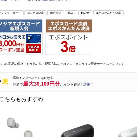
クレジットカード
コンビニ決済
銀行振込
d払い
PayPay
エポスかんたん決済
ちらの商品の価格・お支払方法・配送方法などはノジマオンライン限定サービスとなります。
高速インターネット @nifty光
最大30,100円分
開通で
ポイント進呈 [
詳細
]
こちらもおすすめ