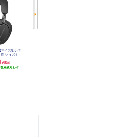
マイク対応 /Bl
Technics イヤホン【ワイヤレス
【クーポン対象外】 Sony ヘッド
ゾ対応 /ノイズキャ
（左右分離）/Bluetooth/カナル型/
ホン ワイヤレスノイズキャンセリ
ラック】 PX8-
マイク対応/コンパクト/マルチポ
ングステレオヘッドセット【Bluet
円
18,000円
59,400円
(税込)
(税込)
(税込)
イント対応/LDAC対応/最大約23時
ooth/ハイレゾ対応 /リモコン・マ
（在庫残りわず
間再生/ブラック】 EAH-AZ60M2-
発送目安:
即納（在庫残りわず
イク対応 /プラチナシルバー】 WH
発送目安:
即納（在庫残りわず
K
-1000XM6-SM
）
か）
か）