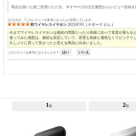
商品が届いた後ご使用いただき、
マイページ
の注文履歴からレビュー投稿＆
2人の方が、｢このレビューが参考になった｣と投票しています。
初ワイヤレスイヤホン
2025/07/01
(
ナギーマ
さん )
今までワイヤレスイヤホンは接続の問題だったり有線に比べて音質が落ちる
使ってみた感想は、接続も安定していて、音質も有線と遜色なくてビックリ
久しぶりに買って良かったと思える商品に出会いました。
はい
いいえ
このレビューは参考になりましたか？
1
2
位
位