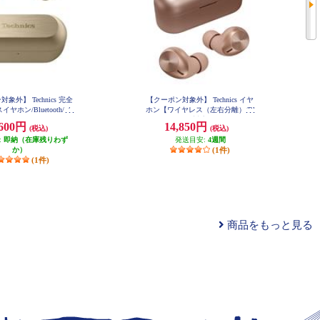
象外】 Technics 完全
【クーポン対象外】 Technics イヤ
ヤホン/Bluetooth/ノ
ホン【ワイヤレス（左右分離）/Bl
セリング シャンパンゴ
uetooth/マイク対応/ノイズキャン
,600円
14,850円
(税込)
(税込)
 EAH-AZ100-N
セリング搭載/マルチポイント対
:
即納（在庫残りわず
応/LDAC対応/最大約24時間再生/
発送目安:
4週間
か）
ローズゴールド】 EAH-AZ40M2-
(1件)
N
(1件)
商品をもっと見る