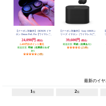
【クーポン対象外】 DENON イヤ
【クーポン対象外】 Sony 1000Xシ
【
ホン Denon PerL Pro【ワイヤレス
リーズ イヤホン［ワイヤレス(左
(左右分離)/Bluetooth/オーダーメイ
右分離)/Bluetooth/ノイズキャンセ
右
24,090円
39,600円
(税込)
(税込)
ドサウンドを実現/アクティブ・ノ
リング/ハイレゾ対応/マイク対応/
イズキャンセリング搭載/防滴性
2,409円分ポイント還元
発送目安:
ブラック] WF-1000XM6-BZ
即納（在庫あり）
プ
能/ブラック】 AHC15PLBKEM
発送目安:
即納（在庫残りわず
(25件)
か）
(3件)
最新のイヤ
1
2
位
位