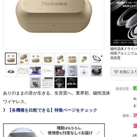
磁性流体ドライ
特殊アルミニウ
高音質
発送目安：
ありのままの音が生きる、生音質へ。業界初、磁性流体
今
ワイヤレス。
ま
》【各機種を比較できる】特集ページをチェック
3
価格：