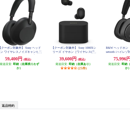
【クーポン対象外】 Sony ヘッド
【クーポン対象外】 Sony 1000Xシ
B&W ヘッドホン【
ホン ワイヤレスノイズキャンセリ
リーズ イヤホン［ワイヤレス(左
uetooth /ハイレ
グステレオヘッドセット【Bluet
右分離)/Bluetooth/ノイズキャンセ
ンセリング対応/ブ
59,400円
39,600円
75,996
(税込)
(税込)
B
ooth/ハイレゾ対応 /リモコン・マ
リング/ハイレゾ対応/マイク対応/
ク対応 /ブラック】 WH-1000XM
発送目安:
即納（在庫残りわず
発送目安:
ブラック] WF-1000XM6-BZ
即納（在庫あり）
発送目安:
即納
6-BM
か）
(25件)
か
返品特約