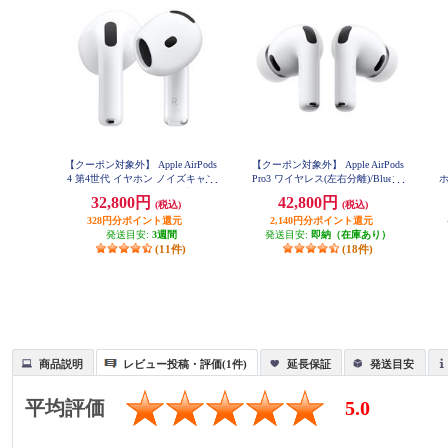
【クーポン対象外】 Apple AirPods
【クーポン対象外】 Apple AirPods
4 第4世代 イヤホン ノイズキャン
Pro3 ワイヤレス(左右分離)/Bluetoo
セリング機能 インイヤー 完全ワ
th/カナル型/ノイズキャンセリン
ン
32,800円
42,800円
(税込)
(税込)
イヤレス 空間オーディオ MXP93J-
グ/ホワイト MFHP4J-A
A
328円分ポイント還元
2,140円分ポイント還元
イ
発送目安:
3週間
発送目安:
即納（在庫あり）
(11件)
(18件)
商品説明
レビュー投稿・評価(1件)
延長保証
発送目安
平均評価
5.0