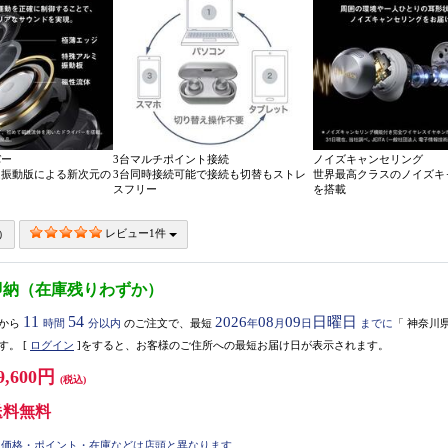
バー
3台マルチポイント接続
ノイズキャンセリング
ム振動版による新次元の
3台同時接続可能で接続も切替もストレ
世界最高クラスのノイズキ
スフリー
を搭載
レビュー1件
即納（在庫残りわずか）
11
54
2026
08
09
日曜日
から
時間
分以内
のご注文で、最短
年
月
日
までに
「
神奈川
す。
[
ログイン
]をすると、お客様のご住所への最短お届け日が表示されます。
9,600円
(税込)
送料無料
価格・ポイント・在庫などは店頭と異なります