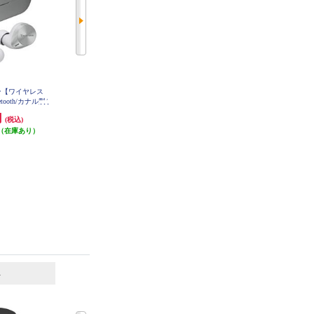
ヤホン【ワイヤレス
Anker Soundcore P40i【マルチポイ
Anker ワイヤレスイヤホン Soundco
ooth/カナル型/
ント接続/Bluetooth5.3/IPX5/オフホ
re Liberty5[ミッドナイトブラック]
A3957N11
パクト/マルチポ
ワイト】 A3955N21
円
7,990円
14,990円
(税込)
(税込)
(税込)
対応/最大約23時
AH-AZ60M2-
（在庫あり）
79円分ポイント還元
149円分ポイント還元
発送目安:
即納（在庫残りわず
発送目安:
即納（在庫残りわず
か）
か）
(2件)
6
7
位
位
位