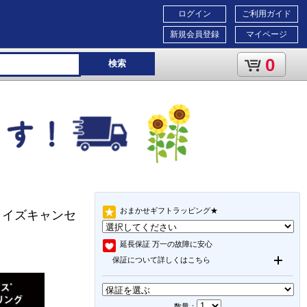
ログイン
ご利用ガイド
新規会員登録
マイページ
0
検索
おまかせギフトラッピング★
h/ノイズキャンセ
延長保証
万一の故障に安心
保証について詳しくはこちら
数量：