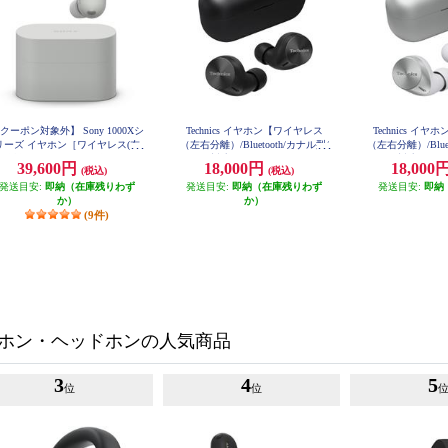
クーポン対象外】 Sony 1000Xシ
Technics イヤホン【ワイヤレス
Technics イ
リーズ イヤホン［ワイヤレス(左
（左右分離）/Bluetooth/カナル型/
（左右分離）/Bluet
分離)/Bluetooth/ノイズキャンセ
マイク対応/コンパクト/マルチポ
マイク対応/コン
39,600円
18,000円
18,000
(税込)
(税込)
リング/ハイレゾ対応/マイク対応/
イント対応/LDAC対応/最大約23時
イント対応/LDAC
ラチナシルバー] WF-1000XM6-S
発送目安:
即納（在庫残りわず
間再生/ブラック】 EAH-AZ60M2-
発送目安:
即納（在庫残りわず
間再生/シルバー】 E
発送目安:
即納
Z
K
S
か）
か）
(9件)
ホン・ヘッドホンの人気商品
3
4
5
位
位