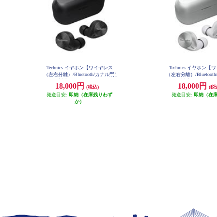
Technics イヤホン【ワイヤレス
Technics イヤホン
（左右分離）/Bluetooth/カナル型/
（左右分離）/Bluetoot
マイク対応/コンパクト/マルチポ
マイク対応/コンパクト
18,000円
18,000円
(税込)
(税
イント対応/LDAC対応/最大約23時
イント対応/LDAC対応/
間再生/ブラック】 EAH-AZ60M2-
発送目安:
即納（在庫残りわず
間再生/シルバー】 EAH-
発送目安:
即納（在
K
S
か）