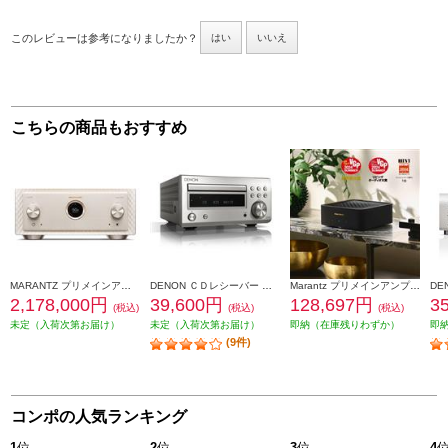
このレビューは参考になりましたか？
はい
いいえ
こちらの商品もおすすめ
MARANTZ プリメインアンプ 【リファレンスインテグレートアンプ/オリジナルハイパワーClassDアンプ/ゴールド】 MODEL10-FCG
DENON ＣＤレシーバー プレミアムシルバー RCD-M41SP
Marantz プリメインアンプ 【ワイヤレス・ストリーミングアンプ/ハイパワーClassDアンプ/コンパクト/ブラック】 MODELM1-FB
2,178,000円
39,600円
128,697円
3
(税込)
(税込)
(税込)
未定（入荷次第お届け）
未定（入荷次第お届け）
即納（在庫残りわずか）
即
(9件)
コンポの人気ランキング
1
位
2
位
3
位
4