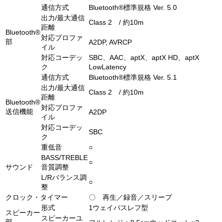
通信方式
Bluetooth®標準規格 Ver. 5.0
出力/最大通信
Class 2 / 約10m
距離
Bluetooth®
対応プロファ
部
A2DP, AVRCP
イル
対応コーデッ
SBC、AAC、aptX、aptX HD、aptX
ク
LowLatency
通信方式
Bluetooth®標準規格 Ver. 5.1
出力/最大通信
Class 2 / 約10m
距離
Bluetooth®
対応プロファ
送信機能
A2DP
イル
対応コーデッ
SBC
ク
重低音
○
BASS/TREBLE
○
サウンド
音質調整
L/Rバランス調
○
整
クロック・タイマー
〇 再生／録音／スリープ
形式
1ウェイバスレフ型
スピーカー
スピーカーユ