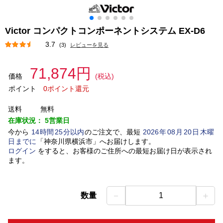
Victor コンパクトコンポーネントシステム EX-D6
3.7
(3)
レビューを見る
71,874円
価格
(税込)
ポイント
0ポイント還元
送料
無料
在庫状況：
5営業日
今から
14
時間
25
分以内
のご注文で、最短
2026
年
08
月
20
日
木曜
日
までに
「
神奈川県横浜市
」
へお届けします。
ログイン
をすると、お客様のご住所への最短お届け日が表示され
ます。
－
＋
数量
1