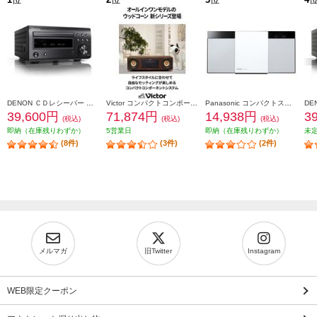
DENON ＣＤレシーバー ブラック RCD-M41K
Victor コンパクトコンポーネントシステム EX-D6
Panasonic コンパクトステレオシステム【CD/ラジオ/USB/Bluetooth対応/ホワイト】 SC-HC320-W
39,600円
71,874円
14,938円
3
(税込)
(税込)
(税込)
即納（在庫残りわずか）
5営業日
即納（在庫残りわずか）
未
(8件)
(3件)
(2件)
メルマガ
旧Twitter
Instagram
WEB限定クーポン