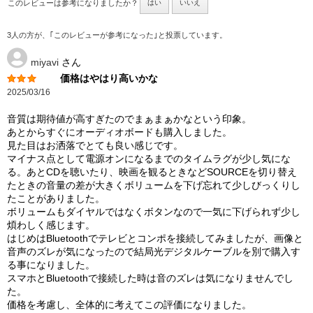
このレビューは参考になりましたか？
はい
いいえ
3人の方が、｢このレビューが参考になった｣と投票しています。
miyavi
さん
価格はやはり高いかな
2025/03/16
音質は期待値が高すぎたのでまぁまぁかなという印象。
あとからすぐにオーディオボードも購入しました。
見た目はお洒落でとても良い感じです。
マイナス点として電源オンになるまでのタイムラグが少し気にな
る。あとCDを聴いたり、映画を観るときなどSOURCEを切り替え
たときの音量の差が大きくボリュームを下げ忘れて少しびっくりし
たことがありました。
ボリュームもダイヤルではなくボタンなので一気に下げられず少し
煩わしく感じます。
はじめはBluetoothでテレビとコンポを接続してみましたが、画像と
音声のズレが気になったので結局光デジタルケーブルを別で購入す
る事になりました。
スマホとBluetoothで接続した時は音のズレは気になりませんでし
た。
価格を考慮し、全体的に考えてこの評価になりました。