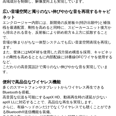
高域成分を制御し、解像度向上も実現しています。
広い音場空間と濁りのない伸びやかな音を再現するキャビ
ネット
エンクロージャー内部には、新開発の反射板※(特許出願中)と補強
桟を最適配置、剛性を高めると同時に、スピーカーユニット後方か
ら排出される音を、反射板により斜め前方＆上方に拡散すること
で、
音場が狭まりがちな一体型システムでも広い音楽空間表現を再現し
ます。
また、筐体にはMDF材を使用した四方留め構造を採用、キャビネッ
トの剛性を高めるとともに内部配線に18番線OFCワイヤを使用する
など、
こだわりの高音質設計で濁りのない伸びやかな音を実現していま
す。
便利で高品位なワイヤレス機能
多くのスマートフォンやタブレットからワイヤレス再生できる
Bluetoothを搭載。
高音質な伝送を可能にするaptX HD、動画再生時の遅延が少ない
aptX LLに対応することで、高品位な再生を実現します。
さらに、有線ヘッドホンだけでなくワイヤレスでも聴くことができ
るBluetooth®送信機能を装備。