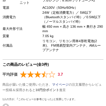
部
フルレンジ：8.5cmウッドコーン×2
ニット
電源
AC100V（50Hz/60Hz）
24W（定格消費電力）／ 5W以下
消費電力
（Bluetoothスタンバイ時）／0.5W以下
（ノーマルスタンバイ時）
幅 450 mm × 高さ 136 mm × 奥行き 290
最大外形寸法
mm
質量
7.05 kg
リモコン、リモコン用単4形乾電池(2
付属品
本)、 FM簡易型室内アンテナ、AMルー
プアンテナ
この商品のレビュー(全3件)
平均評価
3.7
商品が届いた後ご使用いただき、
マイページ
の注文履歴からレビュ
ー投稿＆採用されると
10円分ポイント
進呈
1人の方が、｢このレビューが参考になった｣と投票しています。