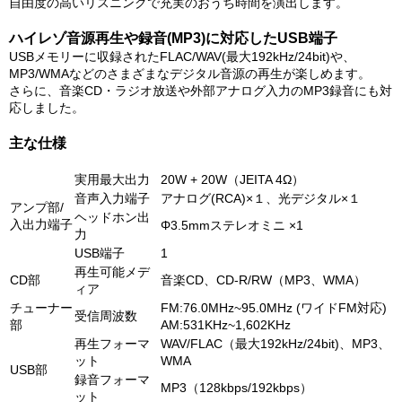
自由度の高いリスニングで充実のおうち時間を演出します。
ハイレゾ音源再生や録音(MP3)に対応したUSB端子
USBメモリーに収録されたFLAC/WAV(最大192kHz/24bit)や、
MP3/WMAなどのさまざまなデジタル音源の再生が楽しめます。
さらに、音楽CD・ラジオ放送や外部アナログ入力のMP3録音にも対
応しました。
主な仕様
実用最大出力
20W + 20W（JEITA 4Ω）
音声入力端子
アナログ(RCA)×１、光デジタル×１
アンプ部/
ヘッドホン出
入出力端子
Φ3.5mmステレオミニ ×1
力
USB端子
1
再生可能メデ
CD部
音楽CD、CD‐R/RW（MP3、WMA）
ィア
チューナー
FM:76.0MHz~95.0MHz (ワイドFM対応)
受信周波数
部
AM:531KHz~1,602KHz
再生フォーマ
WAV/FLAC（最大192kHz/24bit)、MP3、
ット
WMA
USB部
録音フォーマ
MP3（128kbps/192kbps）
ット