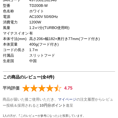
JANコード
4975302162946
型番
TD200B-W
色名称
ホワイト
電源
AC100V 50/60Hz
消費電力
1200W
風量
1.2㎥/分(TURBO使用時)
マイナスイオン
有
本体寸法(mm)
高さ206×幅182×奥行き77mm(フード付き)
本体質量
400g(フード付き)
コードの長さ
1.7ｍ
付属品
スリットフード
生産国
中国
この商品のレビュー(全4件)
平均評価
4.75
商品が届いた後ご使用いただき、
マイページ
の注文履歴からレビュ
ー投稿＆採用されると
10円分ポイント
進呈
1人の方が、｢このレビューが参考になった｣と投票しています。