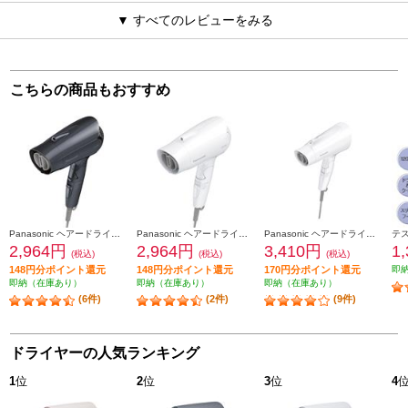
▼ すべてのレビューをみる
こちらの商品もおすすめ
Panasonic ヘアードライヤー イオニティ コンパクト ダークグレー EH-NE2K-H
Panasonic ヘアードライヤー イオニティ コンパクト ホワイト EH-NE2K-W
Panasonic ヘアードライヤー イオニティ 大風量 ホワイト EH-NE4K-W
2,964円
2,964円
3,410円
1
(税込)
(税込)
(税込)
148円分ポイント還元
148円分ポイント還元
170円分ポイント還元
即
即納（在庫あり）
即納（在庫あり）
即納（在庫あり）
(6件)
(2件)
(9件)
ドライヤーの人気ランキング
1
位
2
位
3
位
4