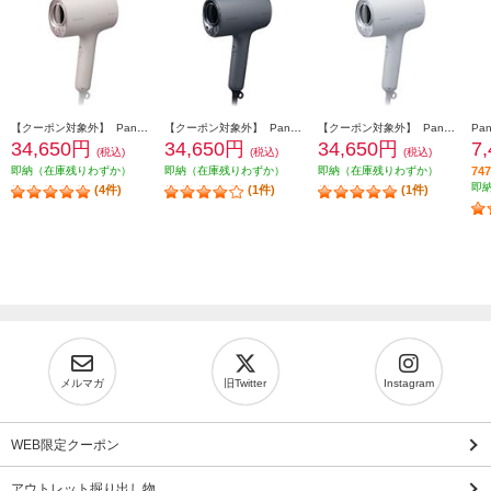
【クーポン対象外】 Panasonic ヘアードライヤー ナノケア 高浸透ナノイー さくらピンク EH-NA0K-P
【クーポン対象外】 Panasonic ヘアードライヤー ナノケア 高浸透ナノイー チャコールブラック EH-NA0K-K
【クーポン対象外】 Panasonic ヘアードライヤー ナノケア 高浸透ナノイー ミストグレー EH-NA0K-H
34,650円
34,650円
34,650円
7
(税込)
(税込)
(税込)
即納（在庫残りわずか）
即納（在庫残りわずか）
即納（在庫残りわずか）
7
即
(4件)
(1件)
(1件)
メルマガ
旧Twitter
Instagram
WEB限定クーポン
アウトレット掘り出し物