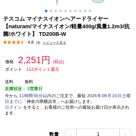
テスコム マイナスイオンヘアードライヤー
【naturam/マイナスイオン/軽量400g/風量1.2m3/抗
菌/ホワイト】 TD200B-W
4.8
(4)
レビューを見る
2,251円
価格
(税込)
ポイント
112ポイント還元
送料
無料
在庫状況：
3営業日
今から
11
時間
55
分以内
のご注文で、最短
2026
年
08
月
15
日
土曜
日
までに
「
神奈川県横浜市
」
へお届けします。
ログイン
をすると、お客様のご住所への最短お届け日が表示され
ます。
－
＋
数量
1