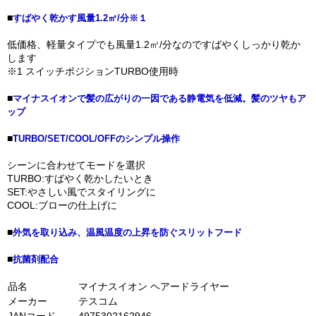
■
すばやく乾かす風量1.2㎥/分※１
低価格、軽量タイプでも風量1.2㎥/分なのですばやくしっかり乾か
します
※1 スイッチポジションTURBO使用時
■
マイナスイオンで髪の広がりの一因である静電気を低減。髪のツヤもア
ップ
■
TURBO/SET/COOL/OFFのシンプル操作
シーンに合わせてモードを選択
TURBO:すばやく乾かしたいとき
SET:やさしい風でスタイリングに
COOL:ブローの仕上げに
■
外気を取り込み、温風温度の上昇を防ぐスリットフード
■
抗菌剤配合
品名
マイナスイオン ヘアードライヤー
メーカー
テスコム