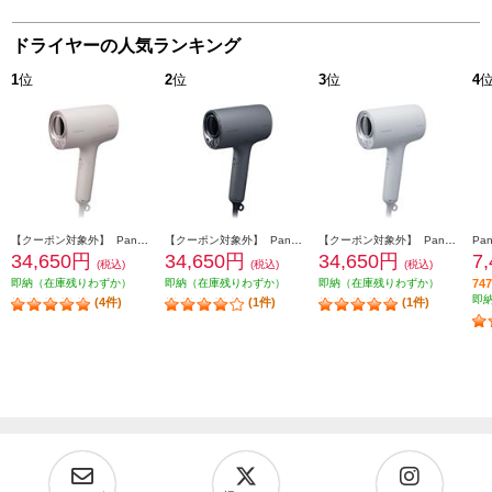
ドライヤーの人気ランキング
1
位
2
位
3
位
4
【クーポン対象外】 Panasonic ヘアードライヤー ナノケア 高浸透ナノイー さくらピンク EH-NA0K-P
【クーポン対象外】 Panasonic ヘアードライヤー ナノケア 高浸透ナノイー チャコールブラック EH-NA0K-K
【クーポン対象外】 Panasonic ヘアードライヤー ナノケア 高浸透ナノイー ミストグレー EH-NA0K-H
34,650円
34,650円
34,650円
7
(税込)
(税込)
(税込)
即納（在庫残りわずか）
即納（在庫残りわずか）
即納（在庫残りわずか）
7
即
(4件)
(1件)
(1件)