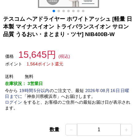
テスコム ヘアドライヤー ホワイトアッシュ [軽量 日
本製 マイナスイオン トライバランスイオン サロン
品質 うるおい・まとまり・ツヤ] NIB400B-W
15,645円
価格
(税込)
ポイント
1,564ポイント還元
送料
無料
在庫状況：
3営業日
今から
19
時間
5
分以内
のご注文で、最短
2026
年
08
月
16
日
日曜
日
までに
「
神奈川県横浜市
」
へお届けします。
ログイン
をすると、お客様のご住所への最短お届け日が表示され
ます。
－
＋
数量
1