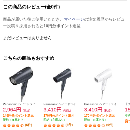
この商品のレビュー(全0件)
商品が届いた後ご使用いただき、
マイページ
の注文履歴からレビュ
ー投稿＆採用されると
10円分ポイント
進呈
まだレビューはありません
こちらの商品もおすすめ
Panasonic ヘアードライヤー イオニティ コンパクト ダークグレー EH-NE2K-H
Panasonic ヘアードライヤー イオニティ 大風量 ダークグレー EH-NE4K-H
Panasonic ヘアードライヤー イオニティ 大風量 ホワイト EH-NE4K-W
2,964円
3,410円
3,410円
1
(税込)
(税込)
(税込)
148円分ポイント還元
170円分ポイント還元
170円分ポイント還元
即
即納（在庫あり）
即納（在庫あり）
即納（在庫あり）
(6件)
(3件)
(9件)