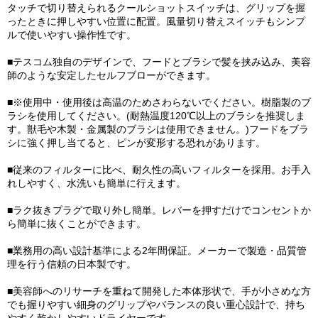
タッチで切り替えられるクールショットスイッチは、グリップを握
ったときに押しやすい位置に配置。風量切り替えスイッチもシンプ
ルで使いやすい操作性です。
■テスコム独自のデザインで、フードとブラシで髪を挟み込み、美容
師のような安定したセルフブローができます。
■※使用中・使用後は高温のためさわらないでください。樹脂製のブ
ラシを使用してください。(耐熱温度120℃以上のブラシを推奨しま
す。獣毛や木製・金属製のブラシは使用できません。)フードをブラ
シに強く押し当てると、ピンが変形する恐れがあります。
■従来のフィルターに比べ、耐久性の高いフィルターを採用。お手入
れしやすく、水洗いも簡単に行えます。
■ラク抜きプラグで取り外し簡単。レバーを押すだけでコンセントか
ら簡単に抜くことができます。
■業務用の高い設計基準による2年間保証。メーカーで製造・品質管
理を行う信頼の日本製です。
■美容師へのリサーチを重ねて開発した本体形状で、手が小さめな方
でも握りやすい細身のグリップやバランスの良い重心設計で、持ち