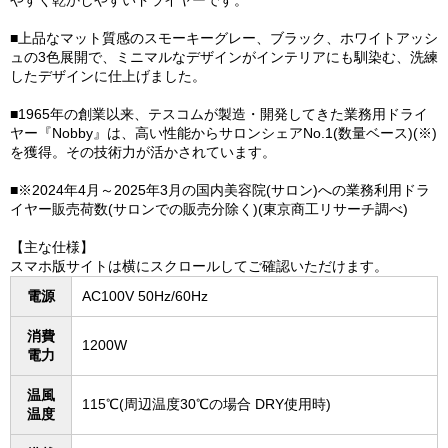
やすく乾かしやすいドライヤーです。
■上品なマット質感のスモーキーグレー、ブラック、ホワイトアッシ
ュの3色展開で、ミニマルなデザインがインテリアにも馴染む、洗練
したデザインに仕上げました。
■1965年の創業以来、テスコムが製造・開発してきた業務用ドライ
ヤー『Nobby』は、高い性能からサロンシェアNo.1(数量ベース)(※)
を獲得。その技術力が活かされています。
■※2024年4月～2025年3月の国内美容院(サロン)への業務利用ドラ
イヤー販売荷数(サロンでの販売分除く)(東京商工リサーチ調べ)
【主な仕様】
スマホ版サイトは横にスクロールしてご確認いただけます。
電源
AC100V 50Hz/60Hz
消費
1200W
電力
温風
115℃(周辺温度30℃の場合 DRY使用時)
温度