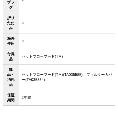
プラ
グ
折り
たた
×
み
海外
×
使用
付属
セットブローフード(TM)
品
部
品・
セットブローフード(TM)(TA035585)、フィルターカバ
消耗
ー(TA035554)
品
保証
2年間
期間