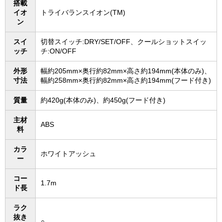
搭載
イオ
トライバランスイオン(TM)
ン
スイ
切替スイッチ:DRY/SET/OFF、クールショットスイッ
ッチ
チ:ON/OFF
外形
幅約205mm×奥行約82mm×高さ約194mm(本体のみ)、
寸法
幅約258mm×奥行約82mm×高さ約194mm(フード付き)
質量
約420g(本体のみ)、約450g(フード付き)
主材
ABS
料
カラ
ホワイトアッシュ
ー
コー
1.7m
ド長
ラク
抜き
○