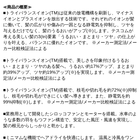
≪商品の概要≫
■トライバランスイオン(TM)は従来の放電機構を刷新し、マイナス
イオンとプラスイオンを放出する技術です。それぞれのイオンが髪
に働いて、髪の広がりや傷みの一因となる静電気を抑制し、ツヤを
与えるだけでなく、髪のうるおいがアップ(※)します。テスコムが
考える美しい髪の3(tri)要素「うるおい・まとまり・ツヤ」の仕上が
りを叶える、バランスに優れたイオンです。 ※メーカー測定法/メー
カー比較検証法による
■トライバランスイオン(TM)搭載で、美しさを印象付けるうるお
い・まとまり・ツヤのある髪へ。うるおい約17%アップ、まとまり
約39%アップ、ツヤ約19%アップ(※)を実現します。 ※メーカー測
定法/メーカー比較検証法による
■トライバランスイオン(TM)搭載で、枝毛や切れ毛を約72%(※)抑制
し、枝毛や切れ毛ができにくい髪へ導きます。また、静電気を約
99%抑制(※)します。 ※メーカー測定法/メーカー比較検証法による
■業務用として開発したシロッコファンとモーターを搭載。水車のよ
うな多数の羽をもつファン構造で、安定した風圧・風速を実現し、
髪の根元からしっかりと乾かします。
■ミニマムな機能でヘアドライを快適にします。 温風と冷風をワン