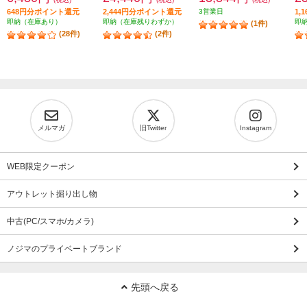
648円分ポイント還元
2,444円分ポイント還元
3営業日
1,
即納（在庫あり）
即納（在庫残りわずか）
即
(1件)
(28件)
(2件)
メルマガ
旧Twitter
Instagram
WEB限定クーポン
アウトレット掘り出し物
中古(PC/スマホ/カメラ)
ノジマのプライベートブランド
先頭へ戻る