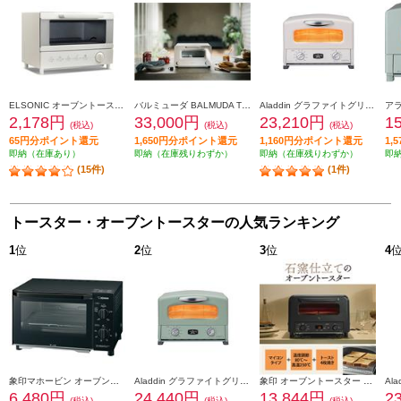
ELSONIC オーブントースター[パン2枚焼き/900W/網] ECD-OT900
バルミューダ BALMUDA The Toaster（バルミューダザトースター）[2枚焼き/1300W/5つのモード（170、200、230°C）/5ccカップ付/ホワイト] K11A-WH
Aladdin グラファイトグリル＆トースター[4枚焼き/ホワイト] AGTG13BW
2,178円
33,000円
23,210円
1
(税込)
(税込)
(税込)
65円分ポイント還元
1,650円分ポイント還元
1,160円分ポイント還元
1,
即納（在庫あり）
即納（在庫残りわずか）
即納（在庫残りわずか）
即
(15件)
(1件)
トースター・オーブントースターの人気ランキング
1
位
2
位
3
位
4
象印マホービン オーブントースター［２枚焼き/1000W/火力５段階切替/マットブラック］ EQAH22-BZ
Aladdin グラファイトグリル＆トースター[4枚焼き/グリーン] AGTG13BG
象印 オーブントースター 4枚焼き マイコン 1300W ブラック EQHM30-BA
6,480円
24,440円
13,844円
2
(税込)
(税込)
(税込)