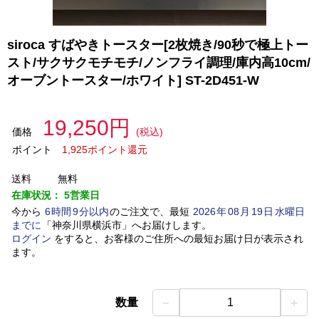
siroca すばやきトースター[2枚焼き/90秒で極上トー
スト/サクサクモチモチ/ノンフライ調理/庫内高10cm/
オーブントースター/ホワイト] ST-2D451-W
19,250円
価格
(税込)
ポイント
1,925ポイント還元
送料
無料
在庫状況：
5営業日
今から
6
時間
9
分以内
のご注文で、最短
2026
年
08
月
19
日
水曜日
までに
「
神奈川県横浜市
」
へお届けします。
ログイン
をすると、お客様のご住所への最短お届け日が表示され
ます。
－
＋
数量
1