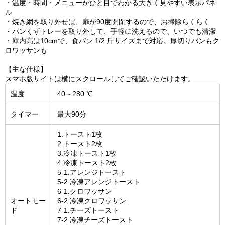
・温度・時間・メニューがひと目でわかる大きく見やすい表示パネ
ル
・焼き網を取り外せば、扉が90度開閉するので、お掃除らくらく
・パンくずトレーを取り外して、手軽に洗えるので、いつでも清潔
・庫内高は10cmで、食パン 1/2 斤サイズまで対応。厚切りパンもク
ロワッサンも
【主な仕様】
スマホ版サイトは横にスクロールしてご確認いただけます。
温度
40～280 ℃
タイマー
最大90分
1.トースト1枚
2.トースト2枚
3.冷凍トースト1枚
4.冷凍トースト2枚
5-1.アレンジトースト
5-2.冷凍アレンジトースト
6-1.クロワッサン
オートモー
6-2.冷凍クロワッサン
ド
7-1.チーズトースト
7-2.冷凍チーズトースト