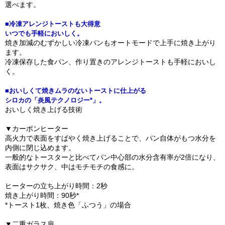
選べます。
■冷凍アレンジトーストも大得意
いつでも手軽においしく。
焼き加減のむずかしい冷凍パンもオートモードで上手に焼き上がり
ます。
冷凍保存した食パン、作り置きのアレンジトーストも手軽においし
く。
■おいしくて焼きムラのないトーストに仕上がる
シロカの「炎風テクノロジー*」。
おいしく焼き上げる技術
▼カーボンヒーター
高火力で表面をすばやく焼き上げることで、パン自体がもつ水分を
内側に閉じ込めます。
一般的なトースターと比べてパン中心部の水分含有率が2倍になり、
表面はサクサク、中はモチモチの食感に。
ヒーターの立ち上がり時間：2秒
焼き上がり時間：90秒*
*トースト1枚、焼き色「ふつう」の場合
▼二重ガラス扉