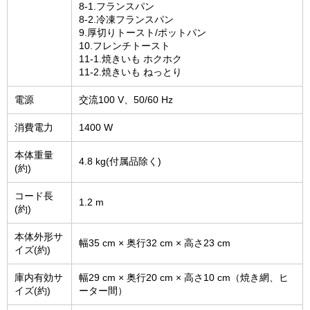
8-1.フランスパン
8-2.冷凍フランスパン
9.厚切りトースト/ポットパン
10.フレンチトースト
11-1.焼きいも ホクホク
11-2.焼きいも ねっとり
電源
交流100 V、50/60 Hz
消費電力
1400 W
本体重量
4.8 kg(付属品除く)
(約)
コード長
1.2 m
(約)
本体外形サ
幅35 cm × 奥行32 cm × 高さ23 cm
イズ(約)
庫内有効サ
幅29 cm × 奥行20 cm × 高さ10 cm（焼き網、ヒ
イズ(約)
ーター間）