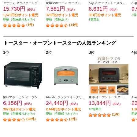
アラジン グラファイトグリル＆トースター 2枚焼き ホワイト AETGS13DW
象印マホービン オーブントースター［２枚焼き/1000W/温度調節機能/モノトーン］ EQ-SB22-BW
AQUA オーブントースター[2枚焼き/遠赤外線ヒーター/ホワイト] AQT-CS12-W
15,730円
7,581円
6,631円
9
(税込)
(税込)
(税込)
1,573円分ポイント還元
379円分ポイント還元
331円分ポイント還元
3営
即納（在庫残りわずか）
即納（在庫あり）
3営業日
(1件)
(14件)
トースター・オーブントースターの人気ランキング
1
位
2
位
3
位
4
象印マホービン オーブントースター［２枚焼き/1000W/火力５段階切替/マットブラック］ EQAH22-BZ
Aladdin グラファイトグリル＆トースター[4枚焼き/グリーン] AGTG13BG
象印 オーブントースター 4枚焼き マイコン 1300W ブラック EQHM30-BA
6,156円
24,440円
13,844円
2
(税込)
(税込)
(税込)
307円分ポイント還元
2,444円分ポイント還元
10営業日
1,
即納（在庫残りわずか）
即納（在庫残りわずか）
即
(1件)
(28件)
(2件)