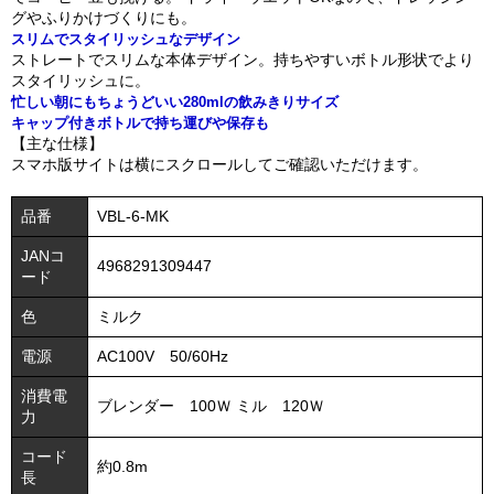
グやふりかけづくりにも。
スリムでスタイリッシュなデザイン
ストレートでスリムな本体デザイン。持ちやすいボトル形状でより
スタイリッシュに。
忙しい朝にもちょうどいい280mlの飲みきりサイズ
キャップ付きボトルで持ち運びや保存も
【主な仕様】
スマホ版サイトは横にスクロールしてご確認いただけます。
品番
VBL-6-MK
JANコ
4968291309447
ード
色
ミルク
電源
AC100V 50/60Hz
消費電
ブレンダー 100Ｗ ミル 120Ｗ
力
コード
約0.8m
長