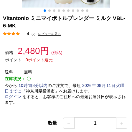
Vitantonio ミニマイボトルブレンダー ミルク VBL-
6-MK
4
(2)
レビューを見る
2,480円
価格
(税込)
ポイント
0ポイント還元
送料
無料
在庫状況：
〇
今から
10
時間
8
分以内
のご注文で、最短
2026
年
08
月
11
日
火曜
日
までに
「
神奈川県横浜市
」
へお届けします。
ログイン
をすると、お客様のご住所への最短お届け日が表示され
ます。
－
＋
数量
1