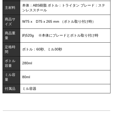
本体：ABS樹脂 ボトル：トライタン ブレード：ステ
主材料
ンレススチール
商品サ
W75 x D75 x 265 mm （ボトル取り付け時）
イズ
商品重
約520g ※本体にブレードとボトル取り付け時
量
定格時
ボトル：60秒、ミル30秒
間
ボトル
280ml
容量
ミル容
80ml
量
付属品
ミル容器