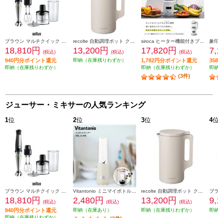
ブラウン マルチクイック 7 ハンドブレンダー [1台6役/400W/おろしディスク付/お手入れラク/時短/ブラックシルバー] MQ7035XBG
recolte 自動調理ポット クリームホワイト RSY-2W
siroca ヒーター機能付きブレンダー おうちシェフBLENDER SM-S151W
18,810円
13,200円
17,820円
7
(税込)
(税込)
(税込)
940円分ポイント還元
即納（在庫残りわずか）
1,782円分ポイント還元
3
即納（在庫残りわずか）
即納（在庫残りわずか）
即
(3件)
ジューサー・ミキサーの人気ランキング
1
位
2
位
3
位
4
ブラウン マルチクイック 7 ハンドブレンダー [1台6役/400W/おろしディスク付/お手入れラク/時短/ブラックシルバー] MQ7035XBG
Vitantonio ミニマイボトルブレンダー ミルク VBL-6-MK
recolte 自動調理ポット クリームホワイト RSY-2W
18,810円
2,480円
13,200円
9
(税込)
(税込)
(税込)
940円分ポイント還元
即納（在庫あり）
即納（在庫残りわずか）
即
即納（在庫残りわずか）