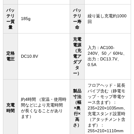
バッ
バッ
テリ
テリ
繰り返し充電約1000
185g
ー質
ー寿
回
量
命
充電
電源
入力：AC100-
（充
定格
240V、50 ／ 60Hz、
DC10.8V
電ア
電圧
出力：DC13.7V、
ダプ
0.5A
タ
ー）
フロアヘッド・延長
製品
パイプ含む（静電モ
寸法
ップ・モップ帯電ケ
約4時間 （室温・使用時
（幅
ース含まず）：
充電
間などにより充電時間
×奥
235×220×1035mm、
時間
が長くなることがあり
行×
充電スタンド設置時
ます）
高
（アタッチメント含
さ）
まず）：
255×210×1110mm