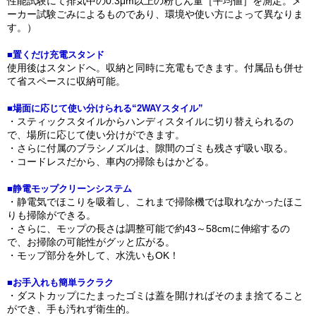
性能試験にて排気中の0.3μm以上の粉じん量［平均値］を測定。メ
ーカー試験ごみによるものであり、環境や使い方によって異なりま
す。）
■置くだけ充電スタンド
使用後はスタンドへ。収納と同時に充電もできます。付属品も併せ
て省スペースに収納可能。
■場面に応じて使い分けられる“2WAYスタイル”
・スティックスタイルからハンディスタイルに切り替えられるの
で、場所に応じて使い分けができます。
・さらに付属のブラシノズルは、隙間のゴミも残さず吸い取る。
・コードレスだから、車内の掃除もはかどる。
■静電モップクリーンシステム
・静電気でほこりを吸着し、これまで掃除機では取れなかったほこ
りも掃除ができる。
・さらに、モップの長さは調整可能で約43～58cmに伸縮するの
で、お掃除の可能性がグッと広がる。
・モップ部分を外して、水洗いもOK！
■お手入れも簡単ラクラク
・ダストカップにたまったゴミは蓋を開ければそのまま捨てること
ができ、手も汚れず衛生的。