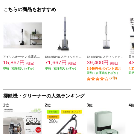
こちらの商品もおすすめ
アイリスオーヤマ 充電式サイクロンスティッククリーナー 自走式パワーヘッド 静電モップ SCD-R4P-B
SharkNinja スティッククリーナー EVOPOWER SYSTEM BOOST+ [ライトラベンダー] LC751JLV
SharkNinja スティッククリーナー EVOPOWER SYSTEM FIT+ [グレージュ] LC152JST
15,867円
71,667円
39,400円
4
(税込)
(税込)
(税込)
即納（在庫残りわずか）
即納（在庫残りわずか）
3,940円分ポイント還元
4,
即納（在庫残りわずか）
即
(2件)
掃除機・クリーナーの人気ランキング
1
位
2
位
3
位
4