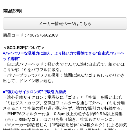
商品説明
メーカー情報ページはこちら
商品コード：4967576662369
＜SCD-R2Pについて＞
■ハイパワーな吸引力に加え、より軽い力で掃除できる“自走式パワーヘ
ッド搭載”
・自走式パワーヘッド：軽い力でぐんぐん進む自走式で、細かいほ
こりや砂ゴミをパワフルに吸引。
・パワーブラシでパワフル吸引：隙間に潜んだゴミもしっかりかき
出して、ドンドン吸い込む。
■“強力なサイクロン式”で吸引力持続
・遠心分離サイクロン：竜巻状に「ゴミ」と「空気」を吸い上げ、
ゴミはダストカップ、空気はフィルターを通して外へ。ゴミを分離
させることで空気の通り道が塞がらず、強力な吸引力が持続する。
・準HEPAフィルター付き：0.3μm以上の粒子を約99.5％以上捕集
（※）。微細なゴミ、ほこりを取り除き、排気もクリーンに。
（※メーカー試験粉じん［JIS試験用紛体1の4種タルク］による排気