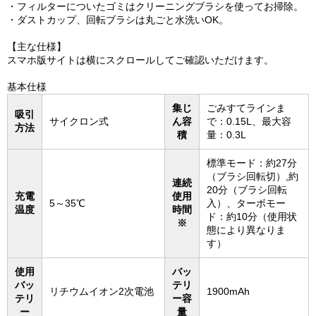
・フィルターについたゴミはクリーニングブラシを使ってお掃除。
・ダストカップ、回転ブラシは丸ごと水洗いOK。
【主な仕様】
スマホ版サイトは横にスクロールしてご確認いただけます。
基本仕様
集じ
ごみすてラインま
吸引
サイクロン式
ん容
で：0.15L、最大容
方法
積
量：0.3L
標準モード：約27分
（ブラシ回転切）,約
連続
20分（ブラシ回転
充電
使用
5～35℃
入）、ターボモー
温度
時間
ド：約10分（使用状
※
態により異なりま
す）
使用
バッ
バッ
テリ
リチウムイオン2次電池
1900mAh
テリ
ー容
ー
量