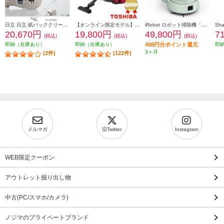
日立 日立 紙パッククリーナー掃除機 小型・軽量ボディ2.7kg（本体質量） 強烈パワー６2０Ｗ CV-KP90M-C
【オンライン限定モデル】 TOSHIBA TORNEO mini（トルネオ ミニ ）サイクロン式掃除機【自走式カーボンヘッド/レッド/オンライン限定】 VC-C7-R
iRobot ロボット掃除機「ルンバ」Mini（ミニ） 掃除機＆床拭きロボット + AutoEmpty （プラス オートエンプティ）充電ステーション 若葉 F155460
20,670円
19,800円
49,800円
7
(税込)
(税込)
(税込)
即納（在庫あり）
即納（在庫あり）
498円分ポイント還元
即
3ヶ月
(2件)
(122件)
メルマガ
旧Twitter
Instagram
WEB限定クーポン
アウトレット掘り出し物
中古(PC/スマホ/カメラ)
ノジマのプライベートブランド