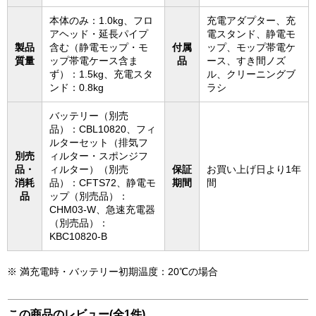
本体のみ：1.0kg、フロ
充電アダプター、充
アヘッド・延長パイプ
電スタンド、静電モ
製品
含む（静電モップ・モ
付属
ップ、モップ帯電ケ
質量
ップ帯電ケース含ま
品
ース、すき間ノズ
ず）：1.5kg、充電スタ
ル、クリーニングブ
ンド：0.8kg
ラシ
バッテリー（別売
品）：CBL10820、フィ
ルターセット（排気フ
別売
ィルター・スポンジフ
品・
ィルター）（別売
保証
お買い上げ日より1年
消耗
品）：CFTS72、静電モ
期間
間
品
ップ（別売品）：
CHM03-W、急速充電器
（別売品）：
KBC10820-B
※ 満充電時・バッテリー初期温度：20℃の場合
この商品のレビュー(全1件)