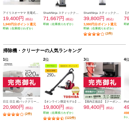
アイリスオーヤマ 充電式サイクロンスティッククリーナー 自走式パワーヘッド 静電モップ SCD-R4P-B
SharkNinja スティッククリーナー EVOPOWER SYSTEM BOOST+ [ライトラベンダー] LC751JLV
SharkNinja スティッククリーナー EVOPOWER SYSTEM FIT+ [グレージュ] LC152JST
19,400円
71,667円
39,800円
7
(税込)
(税込)
(税込)
1,940円分ポイント還元
即納（在庫残りわずか）
3,980円分ポイント還元
即
即納（在庫残りわずか）
即納（在庫残りわずか）
(2件)
掃除機・クリーナーの人気ランキング
1
位
2
位
3
位
4
日立 日立 紙パッククリーナー掃除機 小型・軽量ボディ2.7kg（本体質量） 強烈パワー６2０Ｗ CV-KP90M-C
【オンライン限定モデル】 TOSHIBA TORNEO mini（トルネオ ミニ ）サイクロン式掃除機【自走式カーボンヘッド/レッド/オンライン限定】 VC-C7-R
【国内正規品】【クーポン対象外】 iRobot ロボット掃除機 「ルンバ」 Plus 505 Combo + AutoWash(コンボ プラス オートウォッシュ)充電ステーション ブラック N185060
20,980円
19,800円
98,400円
4
(税込)
(税込)
(税込)
即納（在庫残りわずか）
4
(2件)
3ヶ
(122件)