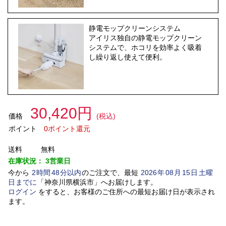
静電モップクリーンシステム
アイリス独自の静電モップクリーン
システムで、ホコリを効率よく吸着
し繰り返し使えて便利。
30,420円
価格
(税込)
ポイント
0ポイント還元
送料
無料
在庫状況：
3営業日
今から
2
時間
48
分以内
のご注文で、最短
2026
年
08
月
15
日
土曜
日
までに
「
神奈川県横浜市
」
へお届けします。
ログイン
をすると、お客様のご住所への最短お届け日が表示され
ます。