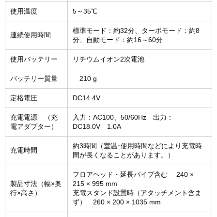
使用温度
5～35℃
標準モード：約32分、ターボモード：約8
連続使用時間
分、自動モード：約16～60分
使用バッテリー
リチウムイオン2次電池
バッテリー質量
210 g
定格電圧
DC14.4V
充電電源 （充
入力：AC100、50/60Hz 出力：
電アダプター）
DC18.0V 1.0A
約3時間（室温･使用時間などにより充電時
充電時間
間が長くなることがあります。）
フロアヘッド・延長パイプ含む 240 ×
製品寸法（幅×奥
215 × 995 mm
行×高さ）
充電スタンド設置時（アタッチメント含ま
ず） 260 × 200 × 1035 mm