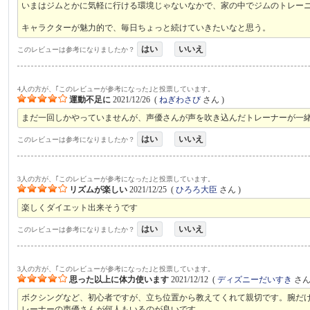
いまはジムとかに気軽に行ける環境じゃないなかで、家の中でジムのトレー
キャラクターが魅力的で、毎日ちょっと続けていきたいなと思う。
はい
いいえ
このレビューは参考になりましたか？
4人の方が、｢このレビューが参考になった｣と投票しています。
運動不足に
2021/12/26
(
ねぎわさび
さん )
まだ一回しかやっていませんが、声優さんが声を吹き込んだトレーナーが一
はい
いいえ
このレビューは参考になりましたか？
3人の方が、｢このレビューが参考になった｣と投票しています。
リズムが楽しい
2021/12/25
(
ひろろ大臣
さん )
楽しくダイエット出来そうです
はい
いいえ
このレビューは参考になりましたか？
3人の方が、｢このレビューが参考になった｣と投票しています。
思った以上に体力使います
2021/12/12
(
ディズニーだいすき
さん 
ボクシングなど、初心者ですが、立ち位置から教えてくれて親切です。腕だ
レーナーの声優さんが何人もいるのが良いです。