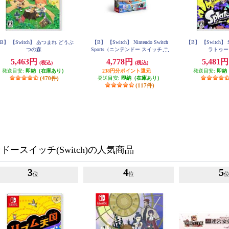
B】 【Switch】 あつまれ どうぶ
【B】 【Switch】 Nintendo Switch
【B】 【Switch】 S
つの森
Sports（ニンテンドー スイッチ ス
ラトゥー
ポーツ）
5,463円
4,778円
5,481
(税込)
(税込)
発送目安:
即納（在庫あり）
238円分ポイント還元
発送目安:
即納
(470件)
発送目安:
即納（在庫あり）
(117件)
ースイッチ(Switch)の人気商品
3
4
5
位
位