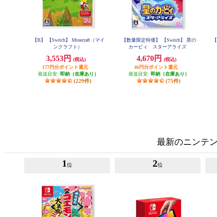
【B】 【Switch】 Minecraft（マイ
【数量限定特価】 【Switch】 星の
【
ンクラフト）
カービィ スターアライズ
3,553円
4,670円
(税込)
(税込)
177円分ポイント還元
46円分ポイント還元
発送目安:
即納（在庫あり）
発送目安:
即納（在庫あり）
(229件)
(75件)
最新のニンテンド
1
2
位
位