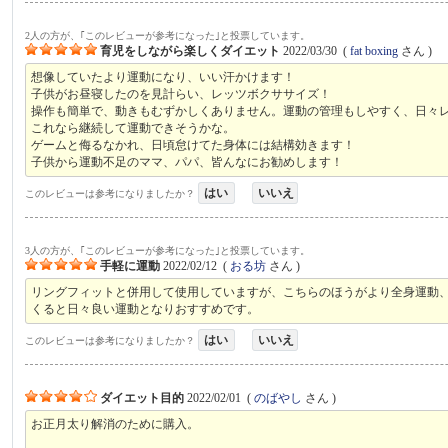
2人の方が、｢このレビューが参考になった｣と投票しています。
育児をしながら楽しくダイエット
2022/03/30
(
fat boxing
さん )
想像していたより運動になり、いい汗かけます！
子供がお昼寝したのを見計らい、レッツボクササイズ！
操作も簡単で、動きもむずかしくありません。運動の管理もしやすく、日々
これなら継続して運動できそうかな。
ゲームと侮るなかれ、日頃怠けてた身体には結構効きます！
子供から運動不足のママ、パパ、皆んなにお勧めします！
はい
いいえ
このレビューは参考になりましたか？
3人の方が、｢このレビューが参考になった｣と投票しています。
手軽に運動
2022/02/12
(
おる坊
さん )
リングフィットと併用して使用していますが、こちらのほうがより全身運動
くると日々良い運動となりおすすめです。
はい
いいえ
このレビューは参考になりましたか？
ダイエット目的
2022/02/01
(
のばやし
さん )
お正月太り解消のために購入。