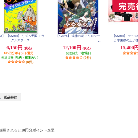
A】 【Switch】 リズム天国 ミラ
【Switch】 式神の城 トリロジー
【Switch】 テ
クルスターズ
と 学園祭の王子様 -40
合同学園祭運営委
6,150円
12,100円
15,400
(税込)
(税込)
らいエデ
615円分ポイント還元
発送目安:
3営業日
発送目安:
即納（在庫あり）
(2件)
(8件)
返品特約
採用されると
10円分ポイント
進呈