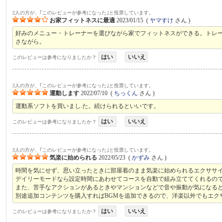
2人の方が、｢このレビューが参考になった｣と投票しています。
お家フィットネスに最適
2023/01/15
(
ヤマすけ
さん )
好みのメニュー・トレーナーを選びながら家でフィットネスができる。トレ
さながら。
はい
いいえ
このレビューは参考になりましたか？
2人の方が、｢このレビューが参考になった｣と投票しています。
運動します
2022/07/10
(
ちっくん
さん )
運動系ソフトを買いまし.た。続けられるといいです。
はい
いいえ
このレビューは参考になりましたか？
3人の方が、｢このレビューが参考になった｣と投票しています。
気楽に始められる
2022/05/23
(
かずみ
さん )
時間を気にせず、思い立ったときに部屋着のまま気楽に始められるエクササ
デイリーモードなら設定時間にあわせてコースを自動で組み立ててくれるの
また、苦手なアクションがあるときやマンションなどで音や振動が気になる
別途追加コンテンツを購入すればBGMを追加できるので、洋楽以外でもエク
はい
いいえ
このレビューは参考になりましたか？