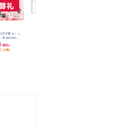
ニスの王子様 も～っ
【Switch】 ★ニンテンドースイッ
【A】 【Switch】 トモダチコレク
 and more...
チ ライト 本体 Nintendo Switch Lit
ション わくわく生活
員長からのねぎ
e コーラル
円
29,980円
6,403円
(税込)
(税込)
(税込)
ィション
(1件)
299円分ポイント還元
320円分ポイント還元
発送目安:
即納（在庫残りわず
発送目安:
即納（在庫あり）
か）
(12件)
(36件)