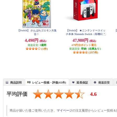
【Switch】 がんばれゴエモン大集
【Switch】 ★ニンテンドースイッ
【
合！
チ本体 Nintendo Switch（有機ELモ
デル） Joy-Con(L)/(R) ホワイト
4,490円
47,980円
(税込)
(税込)
発送目安:
3週間
479円分ポイント還元
(1件)
発送目安:
即納（在庫あり）
(197件)
商品説明
レビュー投稿・評価(41件)
延長保証
発送目安
平均評価
4.6
商品が届いた後ご使用いただき、
マイページ
の注文履歴からレビュー投稿＆