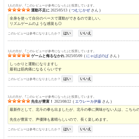
1人の方が、｢このレビューが参考になった｣と投票しています。
運動不足に
2025/05/13
(
つむじかぜ
さん )
全身を使って自分のペースで運動ができるので楽しい。
リズムゲームのような感覚も◎
はい
いいえ
このレビューは参考になりましたか？
3人の方が、｢このレビューが参考になった｣と投票しています。
ゲームと侮るなかれ
2025/05/09
(
にゃぱぱのぱ
さん )
しっかりと運動になりますし
最初は筋肉痛になるくらいです
はい
いいえ
このレビューは参考になりましたか？
3人の方が、｢このレビューが参考になった｣と投票しています。
先生が豊富！
2023/08/22
(
エウレーカ伊藤
さん )
最新作として、北斗の拳も出ましたが、北斗の拳に興味がない人は、こちらの「Fit
先生が豊富で、声優陣も素晴らしいので、長く楽しめます。
はい
いいえ
このレビューは参考になりましたか？