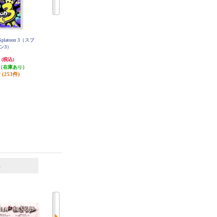
platoon 3（スプ
【A】 【Switch】 トモダチコレク
【A】 【Switch】 リズム天国 ミラ
ン3）
ション わくわく生活
クルスターズ
円
6,403円
6,150円
(税込)
(税込)
(税込)
（在庫あり）
320円分ポイント還元
615円分ポイント還元
(253件)
発送目安:
即納（在庫あり）
発送目安:
即納（在庫あり）
(12件)
(8件)
6
7
位
位
位