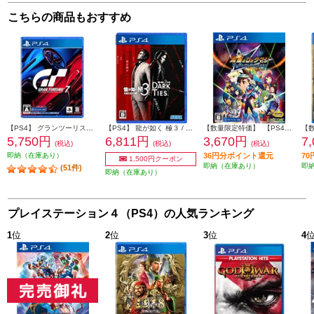
こちらの商品もおすすめ
【PS4】 グランツーリスモ７
【PS4】 龍が如く 極３ / 龍が如く３外伝 Dark Ties
【数量限定特価】 【PS4】 流星のロックマン パーフェクトコレクション
5,750円
6,811円
3,670円
7
(税込)
(税込)
(税込)
即納（在庫あり）
36円分ポイント還元
7
1,500円クーポン
即納（在庫あり）
即
(51件)
即納（在庫あり）
プレイステーション４（PS4）の人気ランキング
1
位
2
位
3
位
4