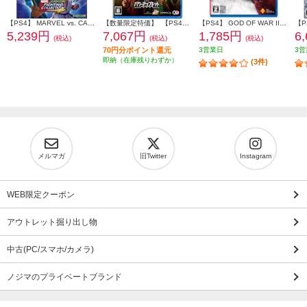
【PS4】 MARVEL vs. CAPCOM ファイティングコレクション アーケードクラシックス
【数量限定特価】 【PS4】 三國志8 REMAKE with パワーアップキット 通常版
【PS4】 GOD OF WAR III Remastered PlayStation Hits (ゴッド オブ ウォー)
5,239円
7,067円
1,785円
6
(税込)
(税込)
(税込)
70円分ポイント還元
3営業日
3営
即納（在庫残りわずか）
(3件)
メルマガ
旧Twitter
Instagram
WEB限定クーポン
アウトレット掘り出し物
中古(PC/スマホ/カメラ)
ノジマのプライベートブランド