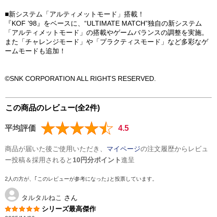
■新システム「アルティメットモード」搭載！
『KOF ’98』をベースに、“ULTIMATE MATCH”独自の新システム
「アルティメットモード」の搭載やゲームバランスの調整を実施。
また「チャレンジモード」や「プラクティスモード」など多彩なゲ
ームモードも追加！
©SNK CORPORATION ALL RIGHTS RESERVED.
この商品のレビュー(全2件)
平均評価
4.5
商品が届いた後ご使用いただき、
マイページ
の注文履歴からレビュ
ー投稿＆採用されると
10円分ポイント
進呈
2人の方が、｢このレビューが参考になった｣と投票しています。
タルタルねこ
さん
シリーズ最高傑作