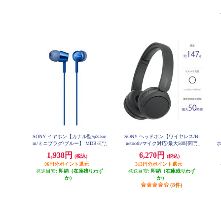
SONY イヤホン【カナル型/φ3.5m
SONY ヘッドホン【ワイヤレス/Bl
m/ミニプラグ/ブルー】 MDR-EX1
uetooth/マイク対応/最大50時間再
55-LIQ
生/ブラック】 WH-CH520-BZ
ン
1,938円
6,270円
(税込)
(税込)
96円分ポイント還元
313円分ポイント還元
イ
発送目安:
即納（在庫残りわず
発送目安:
即納（在庫残りわず
か）
か）
(8件)