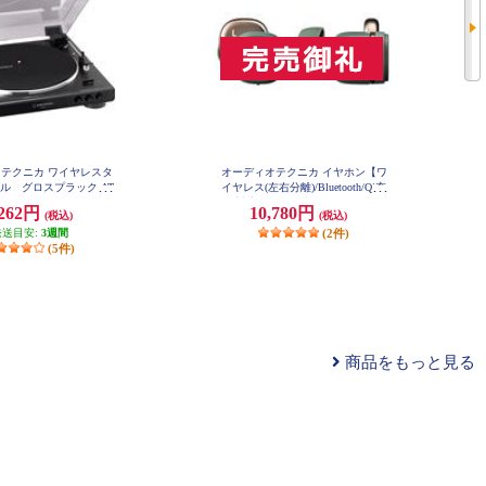
テクニカ ワイヤレスタ
オーディオテクニカ イヤホン【ワ
ル グロスプラック AT
イヤレス(左右分離)/Bluetooth/Qi充
LP60XBT-GBK
電対応/タイマー機能/マルチポイ
,262円
10,780円
(税込)
(税込)
ント/IPX5/グリーン】 ATH-SQ1TW
2-GR
発送目安:
3週間
(2件)
(5件)
商品をもっと見る