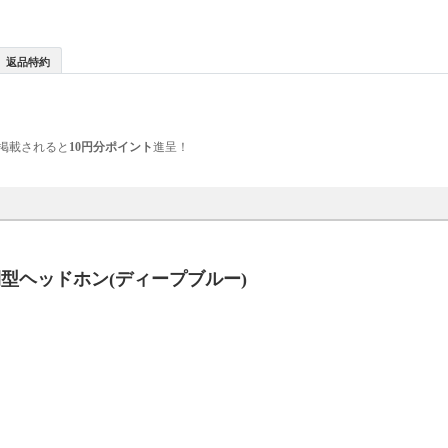
返品特約
掲載されると
10円分ポイント
進呈！
密閉型ヘッドホン(ディープブルー)