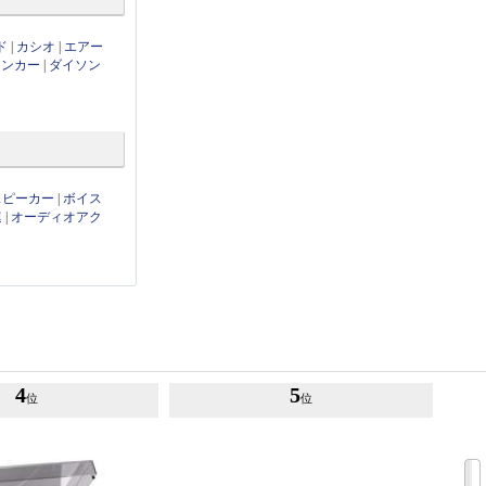
ド
|
カシオ
|
エアー
アンカー
|
ダイソン
thスピーカー
|
ボイス
連
|
オーディオアク
4
5
位
位