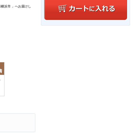
県横浜市
」
へお届けし