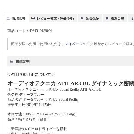
商品説明
レビュー投稿・評価(0件)
延長保証
発送目安
商品コード：
4961310139094
商品が届いた後ご使用いただき、
マイページ
の注文履歴からレビュー投稿＆
商品説明
< ATHAR3-BLについて >
オーディオテクニカ ATH-AR3-BL ダイナミック
オーディオテクニカ ヘッドホン Sound Reality ATH-AR3 BL
色名称 ディープブルー
商品名称 ポータブルヘッドホンSound Reality
発売年月日 2016年11月25日
本体寸法：185mm＊150mm＊75mm（170g）
高さ＊幅＊奥行き（質量）
・新設計φ４０ｍｍドライバーを搭載
・収納に便利な着脱式コード