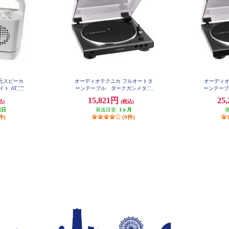
元スピーカ
オーディオテクニカ フルオートタ
オーディオ
イト AT-SP
ーンテーブル ダークガンメタリ
ーンテーブ
-
ック AT-LP60X-DGM
15,821円
25
込)
(税込)
業日
発送目安:
1ヶ月
件)
(9件)