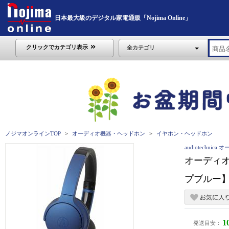
日本最大級のデジタル家電通販「Nojima Online」
クリックでカテゴリ表示
全カテゴリ
ノジマオンラインTOP
オーディオ機器・ヘッドホン
イヤホン・ヘッドホン
audiotechnic
オーディオ
プブルー】 
1
発送目安：