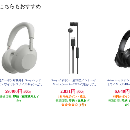
こちらもおすすめ
【クーポン対象外】 Sony ヘッド
Sony イヤホン【密閉型インナーイ
Anker ヘッドホン So
ホン ワイヤレスノイズキャンセリ
ヤーレシーバー/USB-C対応/リモ
【ワイヤレス/Blue
グステレオヘッドセット【Bluet
コン操作可能/ソニー独自開発の５
ャンセリング/マイ
59,400円
2,831円
6,640
(税込)
(税込)
ooth/ハイレゾ対応 /リモコン・マ
mm小型ドライバー搭載/ブラッ
時間再生/ブラック】
ク対応 /プラチナシルバー】 WH
発送目安:
即納（在庫残りわず
141円分ポイント還元
ク】 IER-EX15CBZ
66円分ポイ
-1000XM6-SM
か）
発送目安:
即納（在庫あり）
発送目安:
即納
(1件)
か