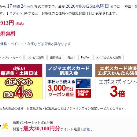
17
24
2026
08
26
水曜日
から
時間
分以内
のご注文で、最短
年
月
日
までに
「
神奈川
す。
[
ログイン
]をすると、お客様のご住所への最短お届け日が表示されます。
,913円
(税込)
送料無料
価格・ポイント・在庫などは店頭と異なります
クレジットカード
コンビニ決済
銀行振込
d払い
PayPay
エポスかんたん決済
ちらの商品の価格・お支払方法・配送方法などはノジマオンライン限定サービスとなります。
高速インターネット @nifty光
最大30,100円分
開通で
ポイント進呈 [
詳細
]