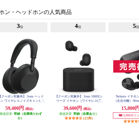
ホン・ヘッドホンの人気商品
3
4
5
位
位
【クーポン対象外】 Sony ヘッド
【クーポン対象外】 Sony 1000Xシ
Technics イ
ホン ワイヤレスノイズキャンセリ
リーズ イヤホン［ワイヤレス(左
（左右分離）/Bluet
グステレオヘッドセット【Bluet
右分離)/Bluetooth/ノイズキャンセ
マイク対応/コン
59,400円
39,600円
15,800
(税込)
(税込)
ooth/ハイレゾ対応 /リモコン・マ
リング/ハイレゾ対応/マイク対応/
イント対応/LDAC
ク対応 /ブラック】 WH-1000XM
発送目安:
即納（在庫残りわず
発送目安:
ブラック] WF-1000XM6-BZ
即納（在庫あり）
間再生/ブラック】 E
3,000ポ
6-BM
K
か）
(25件)