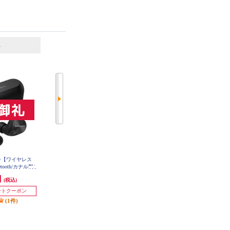
6
7
位
位
位
ヤホン【ワイヤレス
B&W ヘッドホン【マイク対応 /Bl
Technics イヤホン【ワイヤレス
ooth/カナル型/
uetooth /ハイレゾ対応 /ノイズキャ
（左右分離）/Bluetooth/カナル型/
パクト/マルチポ
ンセリング対応/ブラック】 PX8-
マイク対応/コンパクト/マルチポ
円
75,996円
15,800円
(税込)
(税込)
(税込)
B
対応/最大約23時
イント対応/LDAC対応/最大約23時
AH-AZ60M2-
発送目安:
即納（在庫残りわず
間再生/シルバー】 EAH-AZ60M2-
イントクーポン
3,000ポイントクーポン
S
か）
(1件)