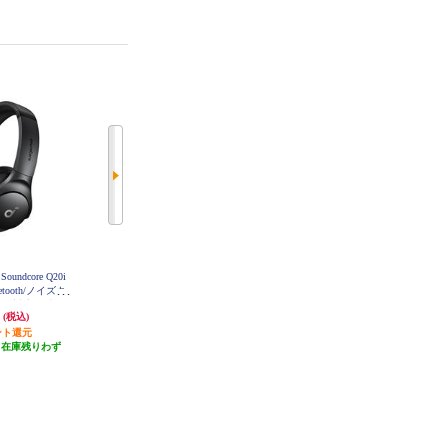
undcore Q20i
Anker ヘッドホン Soundcore Q20i
JVC テレワーク用イヤホン【有線/
tooth/ノイズキ
【ワイヤレス/Bluetooth/ノイズキ
マイク・リモコン/ブラック】 HA-
FR9-B
ク対応/最大60
ャンセリング/マイク対応/最大60
円
6,640円
1,415円
(税込)
(税込)
(税込)
 A3004Z11
時間再生/ネイビー】 A3004Z31
ント還元
66円分ポイント還元
70円分ポイント還元
（在庫残りわず
発送目安:
即納（在庫残りわず
発送目安:
即納（在庫残りわず
）
か）
か）
(1件)