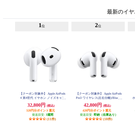
最新のイヤ
1
2
位
位
【クーポン対象外】 Apple AirPods
【クーポン対象外】 Apple AirPods
4 第4世代 イヤホン ノイズキャン
Pro3 ワイヤレス(左右分離)/Bluetoo
セリング機能 インイヤー 完全ワ
th/カナル型/ノイズキャンセリン
ン
32,800円
42,800円
(税込)
(税込)
イヤレス 空間オーディオ MXP93J-
グ/ホワイト MFHP4J-A
A
328円分ポイント還元
428円分ポイント還元
イ
発送目安:
3週間
発送目安:
即納（在庫あり）
(11件)
(18件)