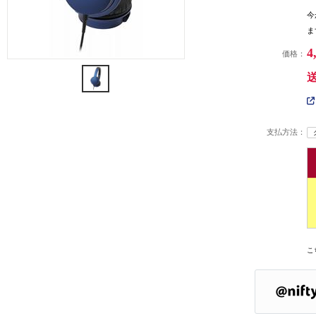
今
ま
4
価格：
支払方法：
こ