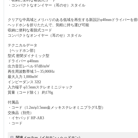
・コンパクトなオンイヤー（耳のせ）スタイル
クリアな中高域とメリハリのある低域を再生する新設計φ40mmドライバーを搭
ヘッドホンを折りたたんで、気軽に持ち運び可能
収納に便利な着脱式コード
コンパクトなオンイヤー（耳のせ）スタイル
テクニカルデータ
［ヘッドホン部］
型式 密閉ダイナミック型
ドライバー φ40mm
出力音圧レベル 97dB/mW
再生周波数帯域 5～35,000Hz
最大入力 1,000mW
インピーダンス 32Ω
入力端子 φ3.5mmステレオミニジャック
質量（コード除く） 約170g
付属品
・コード（1.2m/φ3.5mm金メッキステレオミニプラグ/L型）
交換品（別売）
・イヤパッド HP-AR3
・コード
関連メーカー（イヤホン・ヘッドホン）