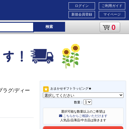
ログイン
ご利用ガイド
新規会員登録
マイページ
0
検索
おまかせギフトラッピング★
プラグ/ディー
数量：
選択可能な数量以上のご希望は
こちらからご相談いただけます
人気品/品薄品/中古品は除きます