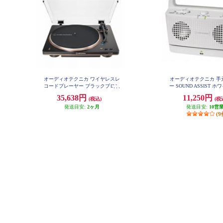
オーディオテクニカ ワイヤレスレ
オーディオテクニカ 手
コードプレーヤー ブラックブロン
ー SOUND ASSIST ホワ
767XTV-WH
ズ AT-LP70XBT-BZ
35,638円
11,250円
(税込)
(税
発送目安:
2ヶ月
発送目安:
10営
(9