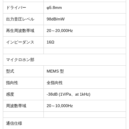
ドライバー
φ5.8mm
出力音圧レベル
98dB/mW
再生周波数帯域
20～20,000Hz
インピーダンス
16Ω
マイクロホン部
型式
MEMS 型
指向性
全指向性
感度
-38dB (1V/Pa、at 1kHz)
周波数帯域
20～10,000Hz
通信仕様