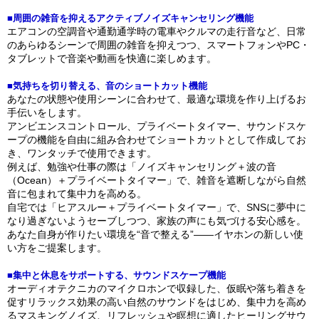
■周囲の雑音を抑えるアクティブノイズキャンセリング機能
エアコンの空調音や通勤通学時の電車やクルマの走行音など、日常
のあらゆるシーンで周囲の雑音を抑えつつ、スマートフォンやPC・
タブレットで音楽や動画を快適に楽しめます。
■気持ちを切り替える、音のショートカット機能
あなたの状態や使用シーンに合わせて、最適な環境を作り上げるお
手伝いをします。
アンビエンスコントロール、プライベートタイマー、サウンドスケ
ープの機能を自由に組み合わせてショートカットとして作成してお
き、ワンタッチで使用できます。
例えば、勉強や仕事の際は「ノイズキャンセリング＋波の音
（Ocean）＋プライベートタイマー」で、雑音を遮断しながら自然
音に包まれて集中力を高める。
自宅では「ヒアスルー＋プライベートタイマー」で、SNSに夢中に
なり過ぎないようセーブしつつ、家族の声にも気づける安心感を。
あなた自身が作りたい環境を“音で整える”――イヤホンの新しい使
い方をご提案します。
■集中と休息をサポートする、サウンドスケープ機能
オーディオテクニカのマイクロホンで収録した、仮眠や落ち着きを
促すリラックス効果の高い自然のサウンドをはじめ、集中力を高め
るマスキングノイズ、リフレッシュや瞑想に適したヒーリングサウ