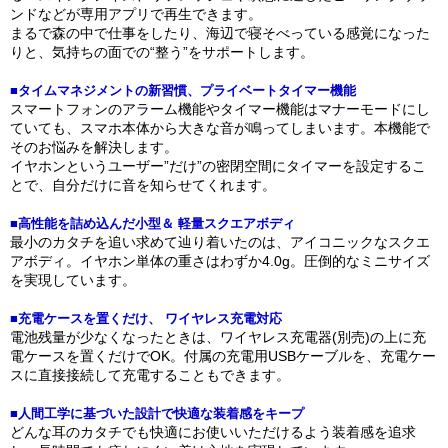
ンドなどが専用アプリで再生できます。
まるで森の中で仕事をしたり、海辺で寝そべっている感覚になった
りと、気持ちの面での“整う”をサポートします。
■タイムマネジメントの新習慣、プライベートタイマー機能
スマートフォンのアラーム機能やタイマー機能はマナーモードにし
ていても、スマホ本体から大きな音が鳴ってしまいます。本機能で
そのお悩みを解決します。
イヤホンというユーザー”だけ”の密閉空間にタイマーを設定するこ
とで、自分だけに音を知らせてくれます。
■高性能を詰め込んだ小型＆ 軽量スクエアボディ
最小のカタチを追い求めて辿り着いたのは、アイコニックなスクエ
アボディ。イヤホン単体の重さはわずか4.0g。圧倒的なミニサイズ
を実現しています。
■充電ケースを置くだけ、 ワイヤレス充電対応
電池残量が少なくなったときは、ワイヤレス充電器(別売)の上に充
電ケースを置くだけでOK。付属の充電用USBケーブルを、充電ケー
スに直接接続して充電することもできます。
■人間工学に基づいた設計で快適な装着感をキープ
どんな耳のカタチでも快適にお使いいただけるよう装着感を追求