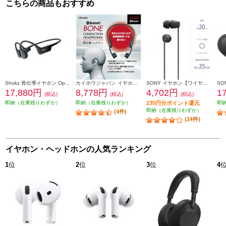
こちらの商品もおすすめ
Shokz 骨伝導イヤホン OpenRun【マイク対応 / Bluetooth/ブラック】 SKZEP000003
カイホウジャパン イヤホン【ワイヤレス/Bluetooth/骨伝導/ブラック】 UU60
SONY イヤホン【ワイヤレス(ネックバンド)/Bluetooth/リモコン・マイク対応/最大25時間再生/ブラック】 WI-C100-BZ
17,880円
8,778円
4,702円
1
(税込)
(税込)
(税込)
即納（在庫残りわずか）
即納（在庫残りわずか）
235円分ポイント還元
即
即納（在庫残りわずか）
(4件)
(24件)
イヤホン・ヘッドホンの人気ランキング
1
位
2
位
3
位
4