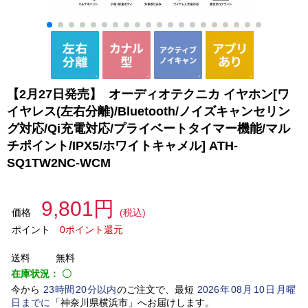
【2月27日発売】 オーディオテクニカ イヤホン[ワ
イヤレス(左右分離)/Bluetooth/ノイズキャンセリン
グ対応/Qi充電対応/プライベートタイマー機能/マル
チポイント/IPX5/ホワイトキャメル] ATH-
SQ1TW2NC-WCM
9,801円
価格
(税込)
ポイント
0ポイント還元
送料
無料
在庫状況：
〇
今から
23
時間
20
分以内
のご注文で、最短
2026
年
08
月
10
日
月曜
日
までに
「
神奈川県横浜市
」
へお届けします。