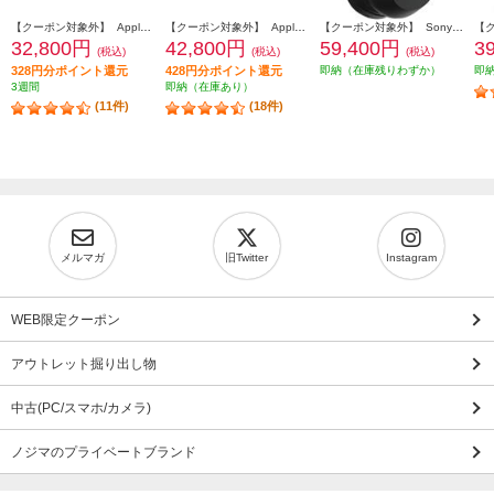
【クーポン対象外】 Apple AirPods4 第4世代 イヤホン ノイズキャンセリング機能 インイヤー 完全ワイヤレス 空間オーディオ MXP93J-A
【クーポン対象外】 Apple AirPodsPro3 ワイヤレス(左右分離)/Bluetooth/カナル型/ノイズキャンセリング/ホワイト MFHP4J-A
【クーポン対象外】 Sony ヘッドホン ワイヤレスノイズキャンセリングステレオヘッドセット【Bluetooth/ハイレゾ対応 /リモコン・マイク対応 /ブラック】 WH-1000XM6-BM
32,800円
42,800円
59,400円
3
(税込)
(税込)
(税込)
328円分ポイント還元
428円分ポイント還元
即納（在庫残りわずか）
即
3週間
即納（在庫あり）
(11件)
(18件)
メルマガ
旧Twitter
Instagram
WEB限定クーポン
アウトレット掘り出し物
中古(PC/スマホ/カメラ)
ノジマのプライベートブランド