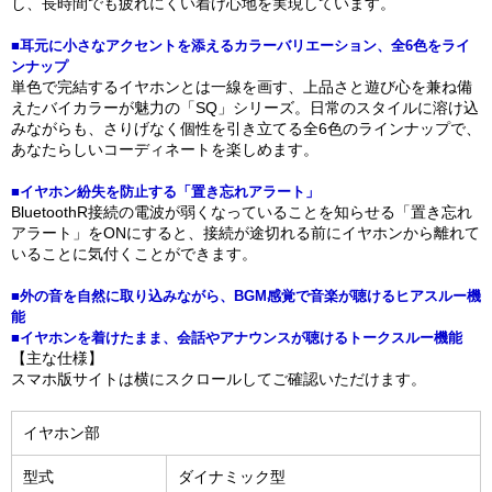
し、長時間でも疲れにくい着け心地を実現しています。
■耳元に小さなアクセントを添えるカラーバリエーション、全6色をライ
ンナップ
単色で完結するイヤホンとは一線を画す、上品さと遊び心を兼ね備
えたバイカラーが魅力の「SQ」シリーズ。日常のスタイルに溶け込
みながらも、さりげなく個性を引き立てる全6色のラインナップで、
あなたらしいコーディネートを楽しめます。
■イヤホン紛失を防止する「置き忘れアラート」
BluetoothR接続の電波が弱くなっていることを知らせる「置き忘れ
アラート」をONにすると、接続が途切れる前にイヤホンから離れて
いることに気付くことができます。
■外の音を自然に取り込みながら、BGM感覚で音楽が聴けるヒアスルー機
能
■イヤホンを着けたまま、会話やアナウンスが聴けるトークスルー機能
【主な仕様】
スマホ版サイトは横にスクロールしてご確認いただけます。
イヤホン部
型式
ダイナミック型