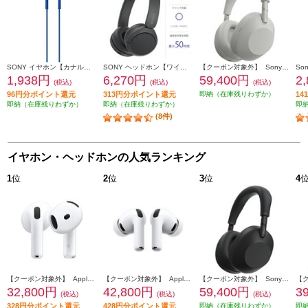
SONY イヤホン【カナル型/φ3.5mm/ミニプラグ/ブルー】 MDR-EX155-LIQ
SONY ヘッドホン【ワイヤレス/Bluetooth/マイク対応/最大50時間再生/ブラック】 WH-CH520-BZ
【クーポン対象外】 Sony ヘッドホン ワイヤレスノイズキャンセリングステレオヘッドセット【Bluetooth/ハイレゾ対応 /リモコン・マイク対応 /プラチナシルバー】 WH-1000XM6-SM
1,938円
6,270円
59,400円
2
(税込)
(税込)
(税込)
96円分ポイント還元
313円分ポイント還元
即納（在庫残りわずか）
1
即納（在庫残りわずか）
即納（在庫残りわずか）
即
(8件)
イヤホン・ヘッドホンの人気ランキング
1
位
2
位
3
位
4
【クーポン対象外】 Apple AirPods4 第4世代 イヤホン ノイズキャンセリング機能 インイヤー 完全ワイヤレス 空間オーディオ MXP93J-A
【クーポン対象外】 Apple AirPodsPro3 ワイヤレス(左右分離)/Bluetooth/カナル型/ノイズキャンセリング/ホワイト MFHP4J-A
【クーポン対象外】 Sony ヘッドホン ワイヤレスノイズキャンセリングステレオヘッドセット【Bluetooth/ハイレゾ対応 /リモコン・マイク対応 /ブラック】 WH-1000XM6-BM
32,800円
42,800円
59,400円
3
(税込)
(税込)
(税込)
328円分ポイント還元
428円分ポイント還元
即納（在庫残りわずか）
即