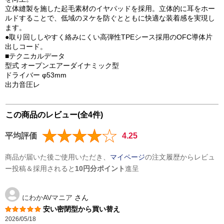
立体縫製を施した起毛素材のイヤパッドを採用。立体的に耳をホー
ルドすることで、低域のヌケを防ぐとともに快適な装着感を実現し
ます。
●取り回ししやすく絡みにくい高弾性TPEシース採用のOFC導体片
出しコード。
■テクニカルデータ
型式 オープンエアーダイナミック型
ドライバー φ53mm
出力音圧レ
この商品のレビュー(全4件)
平均評価
4.25
商品が届いた後ご使用いただき、
マイページ
の注文履歴からレビュ
ー投稿＆採用されると
10円分ポイント
進呈
にわかAVマニア
さん
安い密閉型から買い替え
2026/05/18