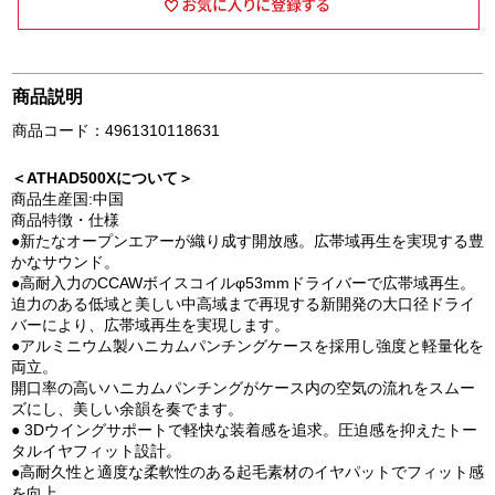
商品説明
商品コード：4961310118631
＜ATHAD500Xについて＞
商品生産国:中国
商品特徴・仕様
●新たなオープンエアーが織り成す開放感。広帯域再生を実現する豊
かなサウンド。
●高耐入力のCCAWボイスコイルφ53mmドライバーで広帯域再生。
迫力のある低域と美しい中高域まで再現する新開発の大口径ドライ
バーにより、広帯域再生を実現します。
●アルミニウム製ハニカムパンチングケースを採用し強度と軽量化を
両立。
開口率の高いハニカムパンチングがケース内の空気の流れをスムー
ズにし、美しい余韻を奏でます。
● 3Dウイングサポートで軽快な装着感を追求。圧迫感を抑えたトー
タルイヤフィット設計。
●高耐久性と適度な柔軟性のある起毛素材のイヤパットでフィット感
を向上。