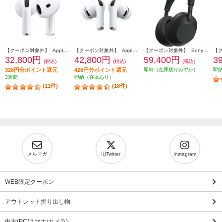
【クーポン対象外】 Apple AirPods4 第4世代 イヤホン ノイズキャンセリング機能 インイヤー 完全ワイヤレス 空間オーディオ MXP93J-A
【クーポン対象外】 Apple AirPodsPro3 ワイヤレス(左右分離)/Bluetooth/カナル型/ノイズキャンセリング/ホワイト MFHP4J-A
【クーポン対象外】 Sony ヘッドホン ワイヤレスノイズキャンセリングステレオヘッドセット【Bluetooth/ハイレゾ対応 /リモコン・マイク対応 /ブラック】 WH-1000XM6-BM
32,800円
42,800円
59,400円
3
(税込)
(税込)
(税込)
328円分ポイント還元
428円分ポイント還元
即納（在庫残りわずか）
即
3週間
即納（在庫あり）
(11件)
(18件)
メルマガ
旧Twitter
Instagram
WEB限定クーポン
アウトレット掘り出し物
中古(PC/スマホ/カメラ)