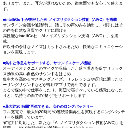
あります。また、⽿⽳が蒸れないため、衛⽣⾯でも安⼼して使えま
す。
■intelliGo 社が開発したAI ノイズリダクション技術（AIVC）を搭載
オンライン会議や通話時に、話し⼿の声のみを抽出し、相⼿にはそ
の声を⾃然な⾳質でクリアに届ける
⾼性能なintelliGo社「AIノイズリダクション技術（AIVC）」を搭
載。
声以外の余計なノイズはカットされるため、快適なコミュニケーシ
ョンを実現します。
■集中と休息をサポートする、サウンドスケープ機能
オーディオテクニカのマイクで収録した、落ち着きを促すリラック
ス効果の⾼い⾃然のサウンドをはじめ、
集中⼒を⾼めるマスキングノイズ、リフレッシュや瞑想に適したヒ
ーリングサウンドなどが専⽤アプリで再⽣できます。
まるで森の中で仕事をしたり、海辺で寝そべっている感覚になった
りと、気持ちの⾯での“整う”をサポートします
■最大約20 時間*再生できる、安心のロングバッテリー
フル充電で、最⼤約20時間*の連続音楽再⽣を実現するロングバッテ
リーを採⽤しています。
省電⼒に対応した、新たな「AI ノイズリダクション技術(AIVC)」を