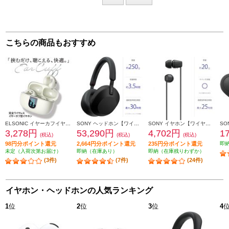
こちらの商品もおすすめ
ELSONIC イヤーカフイヤホン【イヤーカフ型/Bluetooth/USB-C充電/周りの音が聞こえる/イヤホン/オフホワイト】 EN33KF01-OW
SONY ヘッドホン【ワイヤレス/Bluetooth/ハイレゾ対応/リモコン・マイク対応/ノイズキャンセリング対応/ブラック】 WH-1000XM5-BM
SONY イヤホン【ワイヤレス(ネックバンド)/Bluetooth/リモコン・マイク対応/最大25時間再生/ブラック】 WI-C100-BZ
3,278円
53,290円
4,702円
1
(税込)
(税込)
(税込)
98円分ポイント還元
2,664円分ポイント還元
235円分ポイント還元
即
未定（入荷次第お届け）
即納（在庫あり）
即納（在庫残りわずか）
(3件)
(7件)
(24件)
イヤホン・ヘッドホンの人気ランキング
1
位
2
位
3
位
4