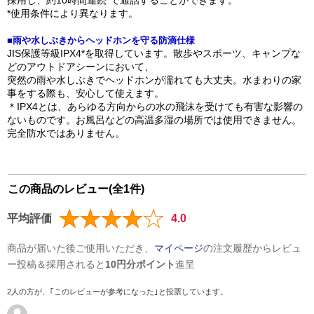
採⽤し、約10時間連続*で通話することができます。
*使⽤条件により異なります。
■雨や水しぶきからヘッドホンを守る防滴仕様
JIS保護等級IPX4*を取得しています。散歩やスポーツ、キャンプな
どのアウトドアシーンにおいて、
突然の⾬や⽔しぶきでヘッドホンが濡れても⼤丈夫。⽔まわりの家
事をする際も、安⼼して使えます。
＊IPX4とは、あらゆる⽅向からの⽔の⾶沫を受けても有害な影響の
ないものです。お⾵呂などの⾼温多湿の場所では使⽤できません。
完全防⽔ではありません。
この商品のレビュー(全1件)
平均評価
4.0
商品が届いた後ご使用いただき、
マイページ
の注文履歴からレビュ
ー投稿＆採用されると
10円分ポイント
進呈
2人の方が、｢このレビューが参考になった｣と投票しています。