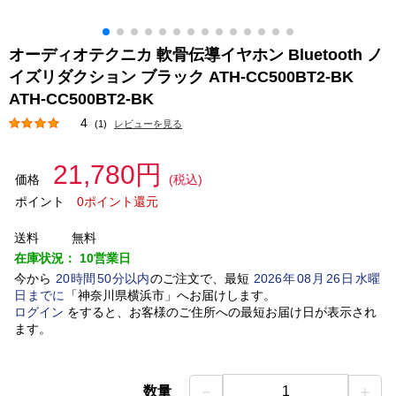
オーディオテクニカ 軟骨伝導イヤホン Bluetooth ノ
イズリダクション ブラック ATH-CC500BT2-BK
ATH-CC500BT2-BK
4
(1)
レビューを見る
21,780円
価格
(税込)
ポイント
0ポイント還元
送料
無料
在庫状況：
10営業日
今から
20
時間
50
分以内
のご注文で、最短
2026
年
08
月
26
日
水曜
日
までに
「
神奈川県横浜市
」
へお届けします。
ログイン
をすると、お客様のご住所への最短お届け日が表示され
ます。
－
＋
数量
1