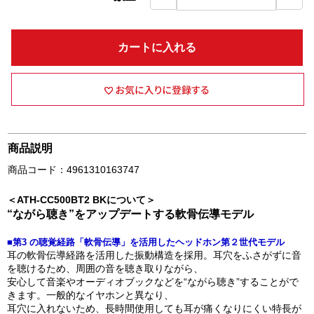
カートに入れる
商品説明
商品コード：4961310163747
＜ATH-CC500BT2 BKについて＞
“ながら聴き”をアップデートする軟骨伝導モデル
■第3 の聴覚経路「軟骨伝導」を活用したヘッドホン第２世代モデル
⽿の軟骨伝導経路を活⽤した振動構造を採⽤。⽿⽳をふさがずに⾳
を聴けるため、周囲の⾳を聴き取りながら、
安⼼して⾳楽やオーディオブックなどを“ながら聴き”することがで
きます。⼀般的なイヤホンと異なり、
⽿⽳に⼊れないため、⻑時間使⽤しても⽿が痛くなりにくい特⻑が