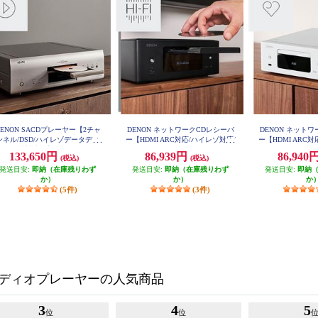
DENON SACDプレーヤー【2チャ
DENON ネットワークCDレシーバ
DENON ネット
ンネル/DSD/ハイレゾデータディ
ー【HDMI ARC対応/ハイレゾ対応/
ー【HDMI ARC
スク再生対応/プレミアムシルバ
Bluetooth/FM/AMラジオチューナ
Bluetooth/FM
133,650円
86,939円
86,940
(税込)
(税込)
ー】 DCD-1700NE-SP
ー/ブラック】 RCD-N12K
ー/ホワイト】 
発送目安:
即納（在庫残りわず
発送目安:
即納（在庫残りわず
発送目安:
即納
か）
か）
か
(5件)
(3件)
ディオプレーヤーの人気商品
3
4
5
位
位