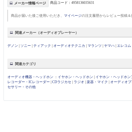
商品コード：
4958136035631
メーカー情報ページ
商品が届いた後ご使用いただき、
マイページ
の注文履歴からレビュー投稿＆
関連メーカー（オーディオプレーヤー）
デノン
|
ソニー
|
ティアック
|
オーディオテクニカ
|
マランツ
|
ヤマハ
|
エレコム
関連カテゴリ
オーディオ機器・ヘッドホン
：
イヤホン・ヘッドホン
|
イヤホン・ヘッドホン
レコーダー・ICレコーダー
|
CDラジカセ
|
ラジオ
|
楽器・マイク
|
オーディオプ
セサリー・その他