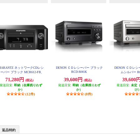
MARANTZ ネットワークCDレシ
DENON ＣＤレシーバー ブラック
DENON ＣＤレ
RCD-M41K
ーバー ブラック MCR612-FB
ムシルバー RC
71,280円
39,600円
39,600
(税込)
(税込)
発送目安:
即納（在庫残りわず
発送目安:
即納（在庫残りわず
発送目安:
未定
か）
か）
け
(12件)
(8件)
返品特約