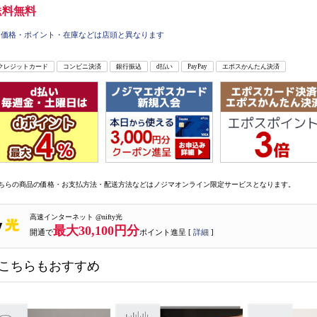
送料無料
価格・ポイント・在庫などは店頭と異なります
クレジットカード
コンビニ決済
銀行振込
d払い
PayPay
エポスかんたん決済
ちらの商品の価格・お支払方法・配送方法などはノジマオンライン限定サービスとなります。
高速インターネット @nifty光
最大30,100円分
開通で
ポイント進呈 [
詳細
]
こちらもおすすめ