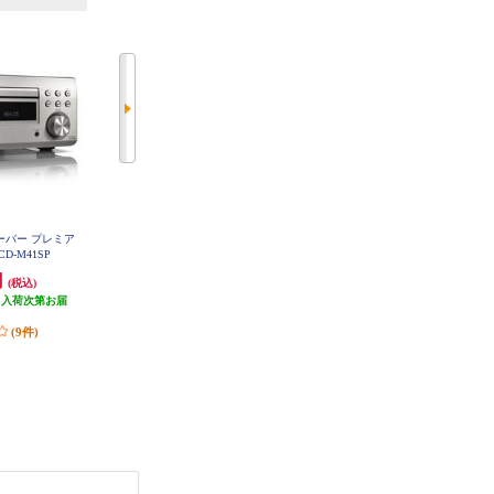
シーバー プレミア
DENON CDレシーバー【プレミア
MARANTZ ネットワークCDレシ
D-M41SP
ムシルバー】 DCD-600NE
ーバー シルバー MCR612-FN
円
39,399円
71,280円
(税込)
(税込)
(税込)
（入荷次第お届
発送目安:
即納（在庫残りわず
発送目安:
即納（在庫残りわず
）
か）
か）
(9件)
(9件)
(17件)