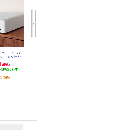
ワークCDレシーバ
DENON ＣＤレシーバー ブラック
MARANTZ ネットワークCDレシ
RCD-M41K
対応/ハイレゾ対応/
ーバー シルバー MCR612-FN
/AMラジオチューナ
円
39,600円
71,280円
(税込)
(税込)
(税込)
RCD-N12W
（在庫残りわず
発送目安:
即納（在庫残りわず
発送目安:
即納（在庫残りわず
）
か）
か）
(3件)
(8件)
(17件)
6
7
位
位
位