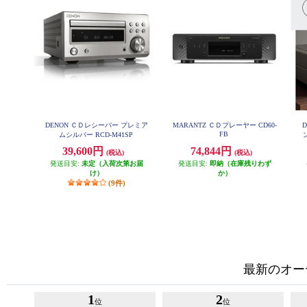
DENON ＣＤレシーバー プレミア
MARANTZ ＣＤプレーヤー CD60-
FB
ムシルバー RCD-M41SP
39,600円
74,844円
(税込)
(税込)
発送目安:
未定（入荷次第お届
発送目安:
即納（在庫残りわず
け）
か）
(9件)
最新のオー
1
2
位
位