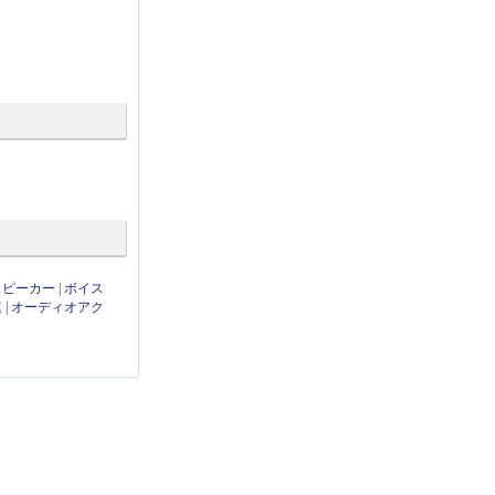
thスピーカー
|
ボイス
連
|
オーディオアク