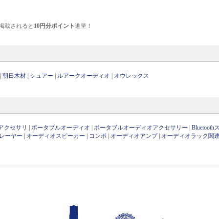
掲載されると
10円分ポイント
進呈！
|
朝日木材
|
シュアー
|
ルアークオーディオ
|
オウレックス
アクセサリ
|
ポータブルオーディオ
|
ポータブルオーディオアクセサリー
|
Bluetoo
レーヤー
|
オーディオスピーカー
|
コンポ
|
オーディオアンプ
|
オーディオラック関