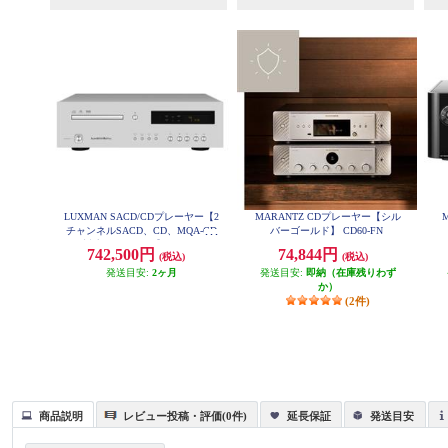
LUXMAN SACD/CDプレーヤー【2
MARANTZ CDプレーヤー【シル
チャンネルSACD、CD、MQA-CD
バーゴールド】 CD60-FN
対応/リモコン付】 D-07X
742,500円
74,844円
(税込)
(税込)
発送目安:
2ヶ月
発送目安:
即納（在庫残りわず
か）
(2件)
商品説明
レビュー投稿・評価(0件)
延長保証
発送目安