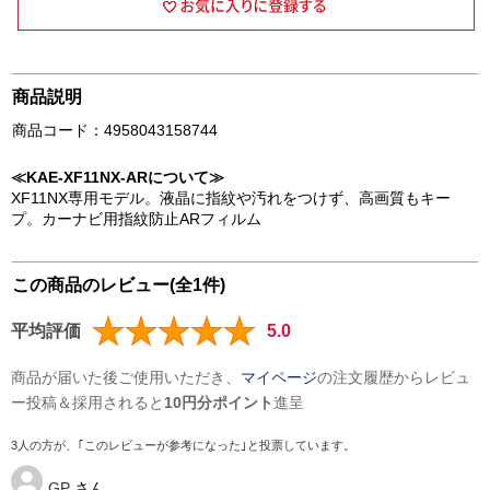
商品説明
商品コード：4958043158744
≪KAE-XF11NX-ARについて≫
XF11NX専用モデル。液晶に指紋や汚れをつけず、高画質もキー
プ。カーナビ用指紋防止ARフィルム
この商品のレビュー(全1件)
平均評価
5.0
商品が届いた後ご使用いただき、
マイページ
の注文履歴からレビュ
ー投稿＆採用されると
10円分ポイント
進呈
3人の方が、｢このレビューが参考になった｣と投票しています。
GP
さん