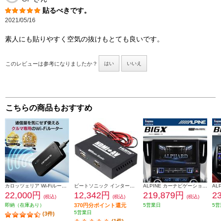
貼るべきです。
2021/05/16
素人にも貼りやすく空気の抜けもとても良いです。
このレビューは参考になりましたか？
はい
いいえ
こちらの商品もおすすめ
カロッツェリア Wi-Fiルーター【車載用】 DCT-WR200D
ビートソニック インターフェースアダプター IF36
ALPINE カーナビゲーションBIG X 11【11型/ビッグX/DVD/CDメカレス/アルファード/ヴェルファイア（30系）専用】 EX11NX2S-AV-30
22,000円
12,342円
219,879円
2
(税込)
(税込)
(税込)
即納（在庫あり）
370円分ポイント還元
5営業日
5営
5営業日
(3件)