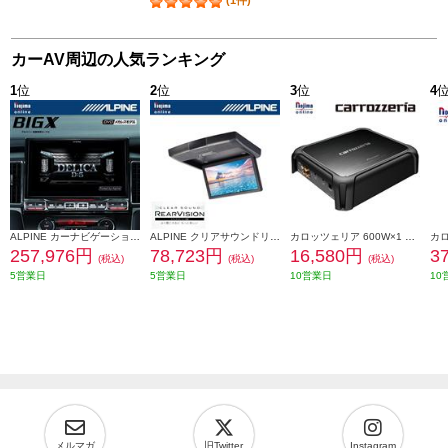
(1件)
カーAV周辺の人気ランキング
1
位
2
位
3
位
4
ALPINE カーナビゲーションBIG X 11【11型/ビッグX/DVD/CDメカレス/デリカD:5専用 マイナーチェンジ後】 EX11NX2S-D5-1-AR
ALPINE クリアサウンドリアビジョンスピーカー搭載【10.1型/WSVGA液晶】 RSH10Z-LBS-B
カロッツェリア 600W×1 モノラルパワーアンプ GM-D8100
257,976円
78,723円
16,580円
3
(税込)
(税込)
(税込)
5営業日
5営業日
10営業日
10
メルマガ
旧Twitter
Instagram