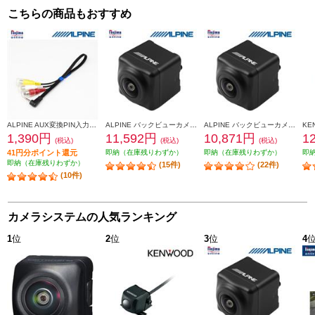
こちらの商品もおすすめ
ALPINE AUX変換PIN入力ケーブル KCE-250IV
ALPINE バックビューカメラ RCA接続 汎用タイプ（黒） HCE-C1000
ALPINE バックビューカメラ ダイレクト接続タイプ (黒) HCE-C1000D
1,390円
11,592円
10,871円
1
(税込)
(税込)
(税込)
41円分ポイント還元
即納（在庫残りわずか）
即納（在庫残りわずか）
即
即納（在庫残りわずか）
(15件)
(22件)
(10件)
カメラシステムの人気ランキング
1
位
2
位
3
位
4