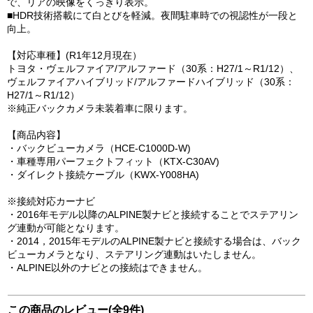
で、リアの映像をくっきり表示。
■HDR技術搭載にて白とびを軽減。夜間駐車時での視認性が一段と
向上。
【対応車種】(R1年12月現在）
トヨタ・ヴェルファイア/アルファード（30系：H27/1～R1/12）、
ヴェルファイアハイブリッド/アルファードハイブリッド（30系：
H27/1～R1/12）
※純正バックカメラ未装着車に限ります。
【商品内容】
・バックビューカメラ（HCE-C1000D-W)
・車種専用パーフェクトフィット（KTX-C30AV)
・ダイレクト接続ケーブル（KWX-Y008HA)
※接続対応カーナビ
・2016年モデル以降のALPINE製ナビと接続することでステアリン
グ連動が可能となります。
・2014，2015年モデルのALPINE製ナビと接続する場合は、バック
ビューカメラとなり、ステアリング連動はいたしません。
・ALPINE以外のナビとの接続はできません。
この商品のレビュー(全9件)