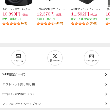
カロッツェリア バックカメラユニット ND-BC9
KENWOOD リアビューカメラ CMOS-230
ALPINE バックビューカメラ RCA接続 汎用タイプ（黒） HCE-C1000
10,890円
12,370円
11,592円
1
(税込)
(税込)
(税込)
即納（在庫あり）
即納（在庫あり）
即納（在庫残りわずか）
5営
(4件)
(48件)
(15件)
メルマガ
旧Twitter
Instagram
WEB限定クーポン
アウトレット掘り出し物
中古(PC/スマホ/カメラ)
ノジマのプライベートブランド