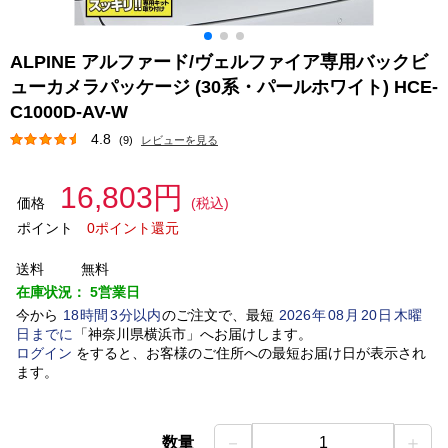
ALPINE アルファード/ヴェルファイア専用バックビ
ューカメラパッケージ (30系・パールホワイト) HCE-
C1000D-AV-W
4.8
(9)
レビューを見る
16,803円
価格
(税込)
ポイント
0ポイント還元
送料
無料
在庫状況：
5営業日
今から
18
時間
3
分以内
のご注文で、最短
2026
年
08
月
20
日
木曜
日
までに
「
神奈川県横浜市
」
へお届けします。
ログイン
をすると、お客様のご住所への最短お届け日が表示され
ます。
－
＋
数量
1