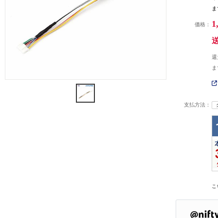
ま
1
価格：
還
ま
支払方法：
こ