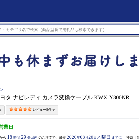
イン
 トヨタ ナビレディ カメラ変換ケーブル KWX-Y300NR
レビュー8件
5営業日
18
29
2026
08
20
木曜日
から
時間
分以内
のご注文で、最短
年
月
日
までに
「
神奈川