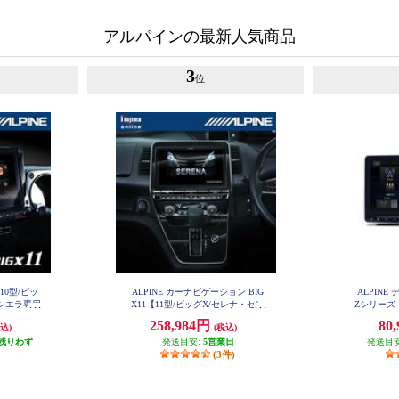
アルパインの最新人気商品
3
位
X10型/ビッ
ALPINE カーナビゲーション BIG
ALPIN
ーシエラ専用
X11【11型/ビッグX/セレナ・セレ
Zシリーズ
4
ナe-POWER(C27後期)(2020.8-現在)
ッグDA/
258,984円
80
込)
(税込)
専用】 EX11NX2-SE-27-L-AM
残りわず
発送目安:
5営業日
発送目
(3件)