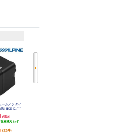
6
7
位
位
位
ビューカメラ ダイ
Panasonic HD画質HDR対応バック
ALPINE バックビューカメラ取付
 HCE-C1000
カメラ CY-RC500HD
キット ジムニー(H30/7～現在)専用
KTX-C64JI
円
19,980円
4,248円
(税込)
(税込)
(税込)
（在庫残りわず
発送目安:
3ヶ月
127円分ポイント還元
）
(5件)
発送目安:
5営業日
(22件)
(1件)