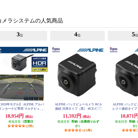
カメラシステムの人気商品
3
4
5
位
位
2020年モデル】 ALPINE アルパ
ALPINE バックビューカメラ RCA
ALPINE バック
インカーナビ専用 マルチビュー
接続 汎用タイプ（黒） HCE-C100
レクト接続タイプ (黒)
0
D
ックカメラ(黒) HCE-C20HD-RD
18,954円
11,592円
10,871
(税込)
(税込)
発送目安:
5営業日
発送目安:
即納（在庫残りわず
発送目安:
即納
(2件)
か）
か
(15件)