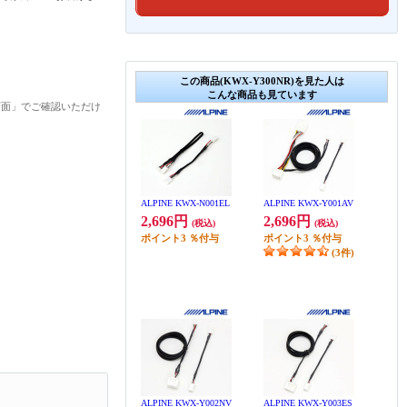
この商品(KWX-Y300NR)を見た人は
こんな商品も見ています
画面」でご確認いただけ
ALPINE KWX-N001EL
ALPINE KWX-Y001AV
2,696円
2,696円
(税込)
(税込)
ポイント
3
％付与
ポイント
3
％付与
(3件)
ALPINE KWX-Y002NV
ALPINE KWX-Y003ES