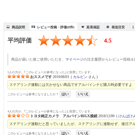
商品説明
レビュー投稿・評価(8件)
延長保証
発送目安
平均評価
4.5
商品が届いた後ご使用いただき、
マイページ
の注文履歴からレビュー投稿＆
5人の方が、｢このレビューが参考になった｣と投票しています。
おススメです
2019/08/03
(
カルビン
さん )
ステアリング連動には欠かせない商品ですアルパインナビ購入時必要ですよ
はい
いいえ
このレビューは参考になりましたか？
4人の方が、｢このレビューが参考になった｣と投票しています。
トヨタ純正カメラ アルパインBIGX接続
2018/12/09
(
けんぱけ
ステアリング連動だと思っていましたが、ステアリングに連動せず、後日ア
はい
いいえ
このレビューは参考になりましたか？