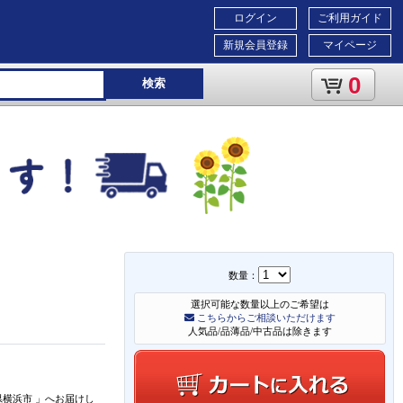
ログイン
ご利用ガイド
新規会員登録
マイページ
0
検索
数量：
選択可能な数量以上のご希望は
こちらからご相談いただけます
人気品/品薄品/中古品は除きます
県横浜市
」
へお届けし