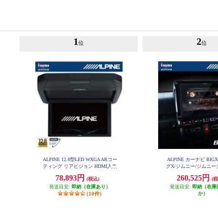
1
2
位
位
ALPINE 12.8型LED WXGA ARコー
ALPINE カーナビ BIG
ティング リアビジョン HDMI入力
グX/ジムニー/ジムニ
EX10NX2-JI-6
付き RXH12X2-L-B
78,893円
260,525円
(税込)
(税
発送目安:
即納（在庫あり）
発送目安:
即納（在庫
(10件)
か）