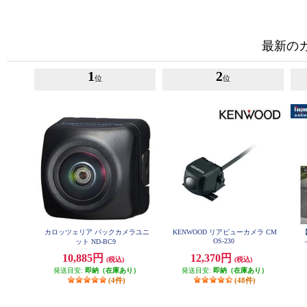
最新の
1
2
位
位
カロッツェリア バックカメラユニ
KENWOOD リアビューカメラ CM
【
OS-230
ット ND-BC9
バ
10,885円
12,370円
(税込)
(税込)
発送目安:
即納（在庫あり）
発送目安:
即納（在庫あり）
(4件)
(48件)