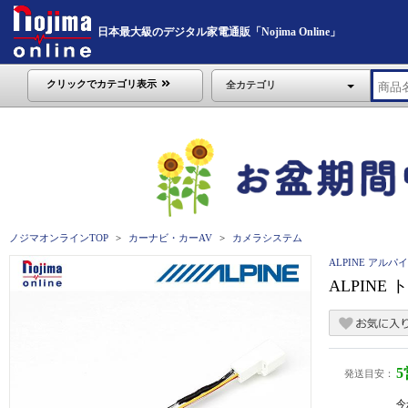
日本最大級のデジタル家電通販「Nojima Online」
クリックでカテゴリ表示
全カテゴリ
ノジマオンラインTOP
カーナビ・カーAV
カメラシステム
ALPINE アルパ
ALPINE
発送目安：
今