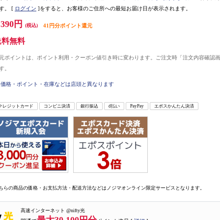
す。
[
ログイン
]をすると、お客様のご住所への最短お届け日が表示されます。
,390円
(税込)
41円分ポイント還元
送料無料
元ポイントは、ポイント利用・クーポン値引き時に変わります。ご注文時「注文内容確認
す。
価格・ポイント・在庫などは店頭と異なります
クレジットカード
コンビニ決済
銀行振込
d払い
PayPay
エポスかんたん決済
ちらの商品の価格・お支払方法・配送方法などはノジマオンライン限定サービスとなります。
高速インターネット @nifty光