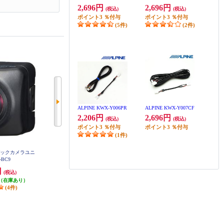
2,696円
2,696円
(税込)
(税込)
ポイント
3
％付与
ポイント
3
％付与
(5件)
(2件)
ALPINE KWX-Y006PR
ALPINE KWX-Y007CF
2,206円
2,696円
(税込)
(税込)
ポイント
3
％付与
ポイント
3
％付与
(1件)
バックカメラユニ
ミツバサンコーワ ドライブレコー
ALPINE バックビューカメラ用ダ
-BC9
ダー【バイク専用/1カメラ】 EDR-
イレクト接続ケーブル(10.5m) KW
11A
X-G001
円
26,678円
1,210円
(税込)
(税込)
(税込)
（在庫あり）
発送目安:
5営業日
発送目安:
5営業日
(4件)
(22件)