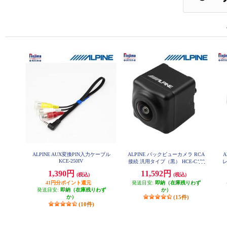
ALPINE AUX変換PIN入力ケーブル
ALPINE バックビューカメラ RCA
A
KCE-250IV
接続 汎用タイプ（黒） HCE-C100
レ
0
1,390円
11,592円
(税込)
(税込)
41円分ポイント還元
発送目安:
即納（在庫残りわず
発送目安:
即納（在庫残りわず
か）
か）
(15件)
(10件)