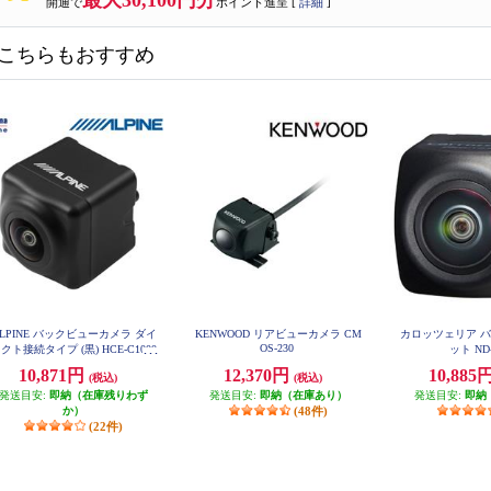
最大30,100円分
開通で
ポイント進呈 [
詳細
]
こちらもおすすめ
LPINE バックビューカメラ ダイ
KENWOOD リアビューカメラ CM
カロッツェリア 
OS-230
クト接続タイプ (黒) HCE-C1000
ット ND
D
10,871円
12,370円
10,885
(税込)
(税込)
発送目安:
即納（在庫残りわず
発送目安:
即納（在庫あり）
発送目安:
即納
か）
(48件)
(22件)