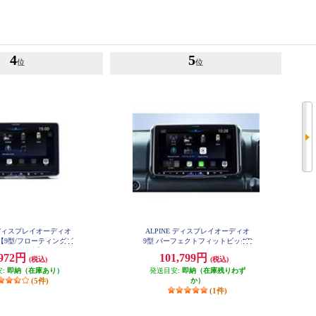
4
5
位
位
E ディスプレイオーディオ
ALPINE ディスプレイオーディオ
【9型/フローティングビ
9型 パーフェクトフィットビッグD
ハイレゾ対応】 DAF9Z
A ジムニージムニーシエラ専用 An
,972円
101,799円
(税込)
(税込)
droidAuto AppleCarPlay PF9DA-JI-6
4
安:
即納（在庫あり）
発送目安:
即納（在庫残りわず
(5件)
か）
(1件)