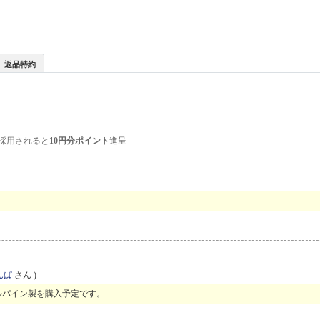
返品特約
採用されると
10円分ポイント
進呈
んぱ
さん )
ルパイン製を購入予定です。