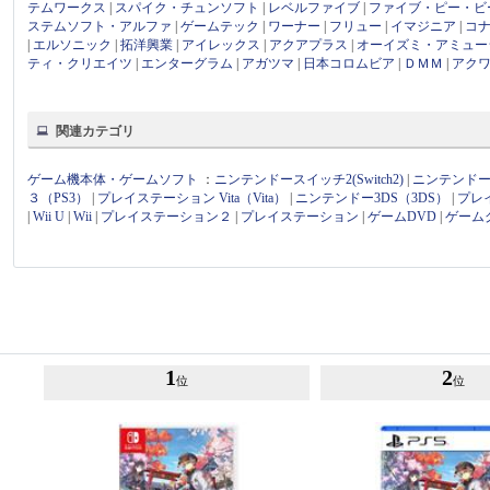
テムワークス
|
スパイク・チュンソフト
|
レベルファイブ
|
ファイブ・ピー・ビ
ステムソフト・アルファ
|
ゲームテック
|
ワーナー
|
フリュー
|
イマジニア
|
コ
|
エルソニック
|
拓洋興業
|
アイレックス
|
アクアプラス
|
オーイズミ・アミュー
ティ・クリエイツ
|
エンターグラム
|
アガツマ
|
日本コロムビア
|
ＤＭＭ
|
アク
関連カテゴリ
ゲーム機本体・ゲームソフト
：
ニンテンドースイッチ2(Switch2)
|
ニンテンドース
３（PS3）
|
プレイステーション Vita（Vita）
|
ニンテンドー3DS（3DS）
|
プレ
|
Wii U
|
Wii
|
プレイステーション２
|
プレイステーション
|
ゲームDVD
|
ゲーム
1
2
位
位