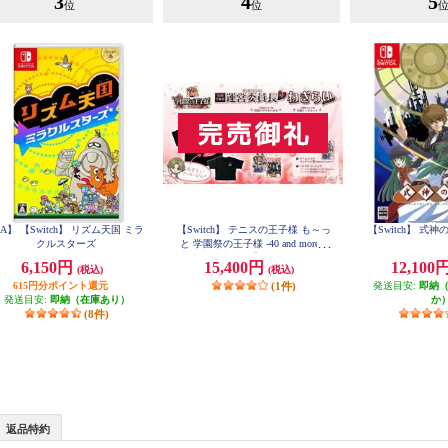
3
4
5
位
位
A】 【Switch】 リズム天国 ミラ
【Switch】 テニスの王子様 も～っ
【Switch】 式
クルスターズ
と 学園祭の王子様 -40 and more...
合同学園祭運営委員長からのねぎ
6,150円
15,400円
12,100
(税込)
(税込)
らいエディション
615円分ポイント還元
(1件)
発送目安:
即納
発送目安:
即納（在庫あり）
か
(8件)
返品特約