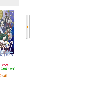
6
7
位
位
位
神の城 トリロジー
【Switch】 ★ニンテンドースイッ
【Switch】 ★ニンテンドースイッ
チ ライト 本体 Nintendo Switch Lit
チ ライト 本体 Nintendo Switch Lit
e コーラル
e ターコイズ
円
29,980円
29,980円
(税込)
(税込)
(税込)
（在庫残りわず
299円分ポイント還元
299円分ポイント還元
）
発送目安:
即納（在庫残りわず
発送目安:
即納（在庫あり）
(2件)
か）
(63件)
(36件)