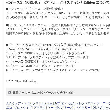
≪イースX -NORDICS- 《アドル・クリスティン》Edition につい
■アクションRPG「イース」35周年記念作！
シリーズ生誕35周年を迎えたアクションRPG「イース」最新作は北の海・オ
あらゆる要素を一新した「新生・イース」として冒険家アドルと海賊姫カージ
■新システム「クロスアクション」搭載！帆船操作による海洋探索＆バトルも
ソロモードとコンビモードを切り替える「クロスアクション」で爽快かつテク
帆船での海洋探索や多彩な砲弾を駆使した海戦など、シリーズ初となる新要素
■《アドル・クリスティン》Editionでのみ入手可能な豪華アイテムセット！
1. Switch /PS5/PS4「イースX -NORDICS-」製品パッケージ
2. 「イースX -NORDICS-」オリジナルサウンドトラック mini
3. DLC「アドル・クリスティン」伝説のクレリアアーマー装備
4. 「イースX -NORDICS-」オリジナルロゴピンバッジ
5. 「イースX -NORDICS-」ビジュアルカードセット
6. 「イースX」オリジナルボディバッグ（アドル・クリスティンmodel）
©2023 Nihon Falcom Corp.
関連メーカー（ニンテンドースイッチ(Switch)）
スクウェア・エニックス
|
エレコム
|
カプコン
|
セガ
|
エレクトロニック・アー
ムコ
|
プロトタイプ
|
アトラス
|
マーベラス
|
キーズファクトリー
|
D3パブリッ