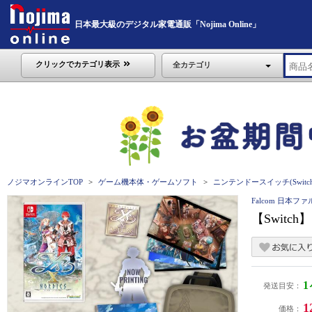
日本最大級のデジタル家電通販「Nojima Online」
クリックでカテゴリ表示
全カテゴリ
ノジマオンラインTOP
ゲーム機本体・ゲームソフト
ニンテンドースイッチ(Switch
Falcom 日本フ
【Switch
発送目安：
1
価格：