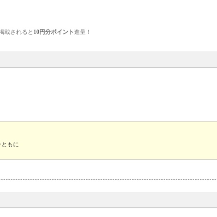
掲載されると
10円分ポイント
進呈！
ーともに