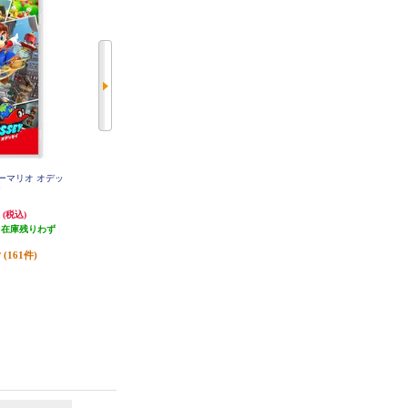
ーパーマリオ オデッ
【B】 【Switch】 大乱闘スマッシ
【Switch】 星のカービィ ディスカ
イ
ュブラザーズ SPECIAL
バリー
円
6,480円
5,382円
(税込)
(税込)
(税込)
（在庫残りわず
発送目安:
即納（在庫あり）
発送目安:
即納（在庫あり）
）
(272件)
(58件)
(161件)