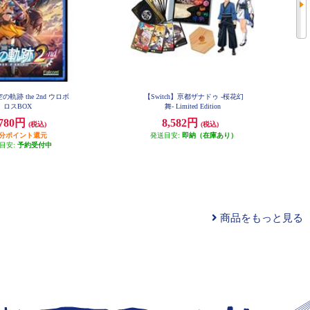
空の軌跡 the 2nd ウロボ
【Switch】亰都ザナドゥ -桜花幻
ロスBOX
舞- Limited Edition
,780円
8,582円
(税込)
(税込)
円分ポイント還元
発送目安:
即納（在庫あり）
目安:
予約受付中
商品をもっと見る