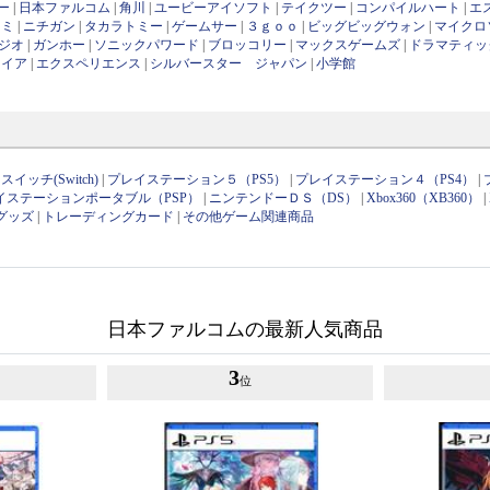
ー
|
日本ファルコム
|
角川
|
ユービーアイソフト
|
テイクツー
|
コンパイルハート
|
エ
ナミ
|
ニチガン
|
タカラトミー
|
ゲームサー
|
３ｇｏｏ
|
ビッグビッグウォン
|
マイクロ
ジオ
|
ガンホー
|
ソニックパワード
|
ブロッコリー
|
マックスゲームズ
|
ドラマティッ
ワイア
|
エクスペリエンス
|
シルバースター ジャパン
|
小学館
イッチ(Switch)
|
プレイステーション５（PS5）
|
プレイステーション４（PS4）
|
イステーションポータブル（PSP）
|
ニンテンドーＤＳ（DS）
|
Xbox360（XB360）
|
グッズ
|
トレーディングカード
|
その他ゲーム関連商品
日本ファルコムの最新人気商品
3
位