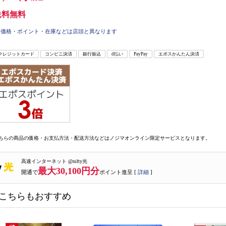
送料無料
価格・ポイント・在庫などは店頭と異なります
クレジットカード
コンビニ決済
銀行振込
d払い
PayPay
エポスかんたん決済
ちらの商品の価格・お支払方法・配送方法などはノジマオンライン限定サービスとなります。
高速インターネット @nifty光
最大30,100円分
開通で
ポイント進呈 [
詳細
]
こちらもおすすめ