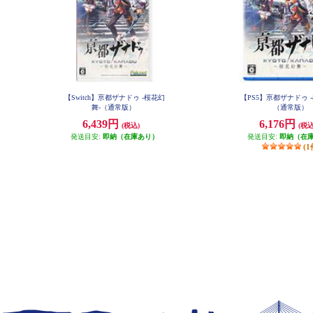
【Switch】亰都ザナドゥ -桜花幻
【PS5】亰都ザナドゥ 
舞-（通常版）
（通常版）
6,439円
6,176円
(税込)
(税込
発送目安:
即納（在庫あり）
発送目安:
即納（在
(1