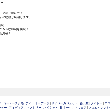
て≫
ベリア湾が舞台に！
ャの物語が展開します。
実現
ニカルな戦闘を実現！
も満載！
ツ
|
コーエーテクモ
|
アイ・オーデータ
|
サイバーガジェット
|
任天堂
|
タイトー
|
ア
シャー
|
アイディアファクトリー
|
ハピネット
|
日本一ソフトウェア
|
フロム・ソフト