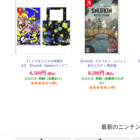
【ノジマオリジナル特典付
【Switch】 スナフキン：ムーミン
【
き】 【Switch】 Splatoon 3（スプ
谷のメロディ 限定版
ラトゥーン3）（特典：ノジマオリ
6,560円
8,280円
(税込)
(税込)
ジナル スプラトゥーン3エコバッ
発送目安:
ク 付き）
即納（在庫あり）
発送目安:
即納（在庫残りわず
(4件)
か）
(1件)
最新のニンテンド