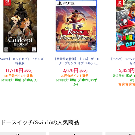
Switch】 カルドセプト ビギンズ
【数量限定特価】 【PS5】 ザ・ロ
【Switch】 ス
特装版
ーグ：プリンス オブ ペルシャ
セ
11,710円
2,670円
5,454
(税込)
(税込)
585円分ポイント還元
26円分ポイント還元
発送目安:
即納
発送目安:
即納（在庫あり）
発送目安:
即納（在庫残りわず
か
か）
ースイッチ(Switch)の人気商品