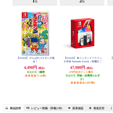
1
2
位
位
【Switch】 がんばれゴエモン大集
【Switch】 ★ニンテンドースイッ
【
合！
チ本体 Nintendo Switch（有機ELモ
デル） Joy-Con(L)/(R) ホワイト
4,490円
47,980円
(税込)
(税込)
発送目安:
3週間
479円分ポイント還元
(1件)
発送目安:
即納（在庫残りわず
か）
(197件)
商品説明
レビュー投稿・評価(1件)
延長保証
発送目安