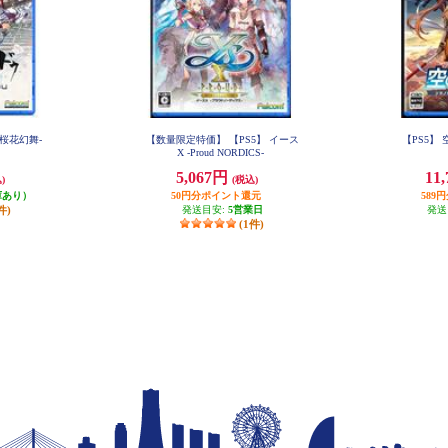
-桜花幻舞-
【数量限定特価】 【PS5】 イース
【PS5】 
X -Proud NORDICS-
5,067円
11
)
(税込)
庫あり）
50円分ポイント還元
589
件)
発送目安:
5営業日
発送
(1件)