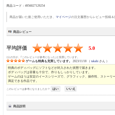
商品コード：
4956027129254
商品が届いた後ご使用いただき、
マイページ
の注文履歴からレビュー投稿＆
商品レビュー
平均評価
5.0
2人の方が、｢このレビューが参考になった｣と投票しています。
ゲームも特典も充実しています。
2023/11/18
（
takahi
さん ）
特典のボディバッグにソフトなどが封入された状態で届きます。
ボディバッグは容量も十分で、作りもしっかりしています。
ゲームのほうは安定のイースシリーズで、グラフィック、操作性、ストーリ
満足できる作品です。
はい
いいえ
このレビューは参考になりましたか？
商品説明