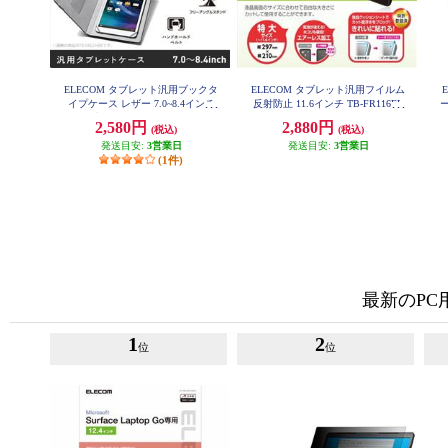
ELECOM タブレット汎用ブックタ
ELECOM タブレット汎用フイルム
イプケース レザー 7.0~8.4インチ
反射防止 11.6インチ TB-FR116FL
ー
SA
ブラック TB-08LCHBK
2,580円
2,880円
(税込)
(税込)
発送目安:
3営業日
発送目安:
3営業日
(1件)
最新のP
1
2
位
位