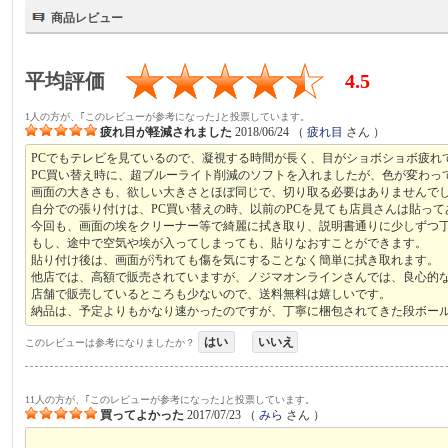
商品レビュー
平均評価
4.5
1人の方が、｢このレビューが参考になった｣と投票しています。
疲れ目が軽減されました
2018/06/24
（
疲れ目
さん ）
PCでもテレビを見ているので、凝視する時間が長く、目がショボショボ疲れ
PC買い替え時に、超ブルーライト削減のソフトを入れましたが、色が変わっ
画面の大きさも、欲しい大きさとほぼ同じで、切り取る必要はありませんで
自分での張り付けは、PC買い替えの時、以前のPCを見ても店員さんは貼っ
今回も、画面の埃をクリーナー等で綺麗に拭き取り、説明書通りに少しずつ
もし、途中で空気や埃が入ってしまっても、貼りなおすことができます。
貼り付け後は、画面が汚れても傷を気にすることなく簡単に拭き取れます。
他店では、高額で販売されていますが、ノジマオンラインさんでは、良心的
店舗で販売しているところも少ないので、送料無料は嬉しいです。
納品は、予定よりもかなり速かったのですが、丁寧に梱包されてきた段ボー
はい
いいえ
このレビューは参考になりましたか？
11人の方が、｢このレビューが参考になった｣と投票しています。
買ってよかった
2017/07/23
（
みら
さん ）