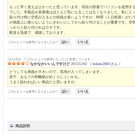
もっと早く使えばよかったと思っています。現在の部屋でパソコンを使用す
でした。本製品を装着後はほとんど気になることはなくなりました。私にと
貼り付け時に空気が入るとの投稿が多いようですが、時間（１日程度）がた
が画面上に残らないようにきれいにしてから貼り付けることが重要です。空
っかりと貼り付ければＯＫです。
配送も迅速で、感謝しております。
はい
いいえ
このレビューは参考になりましたか？
2人の方が、｢このレビューが参考になった｣と投票しています。
なかなかいいんですけど
2015/12/02
（
hokuto2004
さん ）
どうしても画面が大きいので、気泡が入ってしまいます。
若干、おもての剥離紙がめくりにくいかも。
うまく貼れればいい商品だと思いますが。
はい
いいえ
このレビューは参考になりましたか？
商品説明