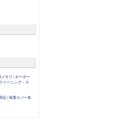
Bメモリ
|
キーボー
クリーニング・そ
用品
|
保護カバー各