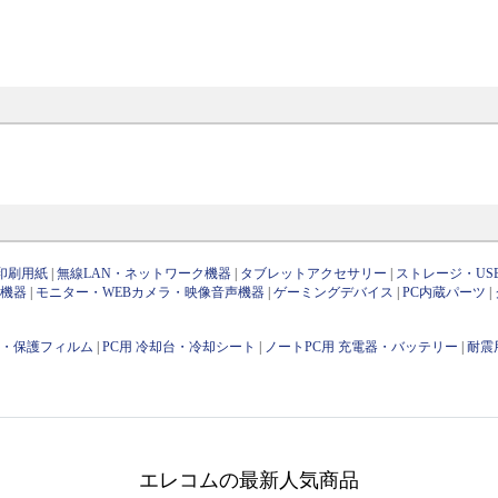
印刷用紙
|
無線LAN・ネットワーク機器
|
タブレットアクセサリー
|
ストレージ・US
け機器
|
モニター・WEBカメラ・映像音声機器
|
ゲーミングデバイス
|
PC内蔵パーツ
|
用・保護フィルム
|
PC用 冷却台・冷却シート
|
ノートPC用 充電器・バッテリー
|
耐震
エレコムの最新人気商品