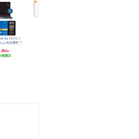
 Air 13.6イン
ナカバヤシ MacBook Air 13.6イン
ナカバヤシ MacBook Air 13.6イン
ルム/光沢透明ブ
チ用液晶保護フィルム/透明反射防
チ用のぞき見防止フィルタ SF-MB
A1302FLGPV
-MBA1302FL
止ブルーライトカット SF-MBA13
円
2,948円
6,578円
(税込)
(税込)
(税込)
C
02FLGBC
10営業日
発送目安:
10営業日
発送目安:
10営業日