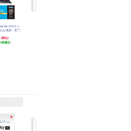
 Air 13.6イン
ナカバヤシ MacBook Air 13.6イン
ナカバヤシ MacBook Air 13.6イン
ルム/光沢・指紋
チ用液晶保護フィルム/光沢透明ブ
チ用液晶保護フィルム/透明反射防
F-MBA1302F
ルーライトカット SF-MBA1302FL
止ブルーライトカット SF-MBA13
円
2,948円
2,948円
(税込)
(税込)
(税込)
S
KBC
02FLGBC
10営業日
発送目安:
10営業日
発送目安:
10営業日
6
7
位
位
位