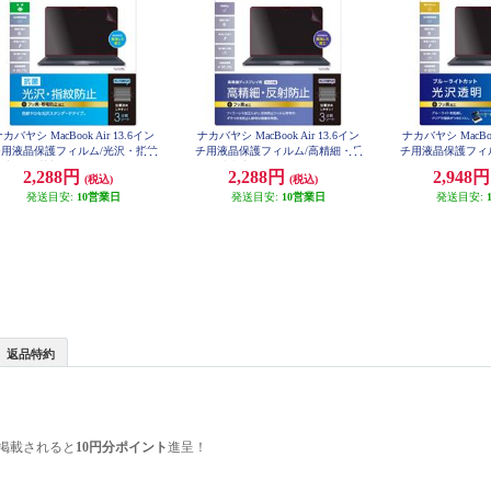
カバヤシ MacBook Air 13.6イン
ナカバヤシ MacBook Air 13.6イン
ナカバヤシ MacBook
チ用液晶保護フィルム/光沢・指紋
チ用液晶保護フィルム/高精細・反
チ用液晶保護フィ
止 〔抗菌加工〕 SF-MBA1302F
射防止 SF-MBA1302FLH
ルーライトカット SF
2,288円
2,288円
2,948
(税込)
(税込)
LS
KB
発送目安:
10営業日
発送目安:
10営業日
発送目安:
返品特約
掲載されると
10円分ポイント
進呈！