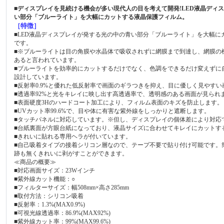
■ディスプレイを見続ける機会が多い現代人の目を考えて開発!LED液晶ディ
い部分「ブルーライト」を大幅にカットする液晶保護フィルム。
［特徴］
■LED液晶ディスプレイが発する光の中の青い部分「ブルーライト」を大幅に
です。
■※ブルーライトは目の角膜や水晶体で吸収されずに網膜まで到達し、網膜の
あると言われています。
■ブルーライトを効率的にカットするだけでなく、色調をできるだけ変えずに
設計しています。
■反射率0.9%と優れた低反射率で画面のギラつきを抑え、目に優しく見やす
■透過率92%と光をキレイに映し出す高透過率で、透明感のある画面が見られ
■表面硬度3Hのハードコート加工により、フィルム表面のキズを防止します。
■UVカット率99.6%で、目や体に有害な紫外線をしっかりと遮断します。
■タッチパネルに対応しています。※但し、ディスプレイの個体差により対応
■台紙裏面が方眼台紙になっており、液晶サイズに合わせてキレイにカットす
■きれいに貼れる専用ヘラが付いています。
■自己吸着タイプの接着シリコン層なので、テープ不要で貼り付け可能です。
跡も無くきれいに剥がすことができます。
≪商品の概要≫
■対応画面サイズ：23Wインチ
■紫外線カット機能：○
■フィルターサイズ：幅508mm×高さ285mm
■取付方法：シリコン吸着
■反射率：1.3%(MAX0.9%)
■可視光線透過率：86.9%(MAX92%)
■紫外線カット率：99%(MAX99.6%)