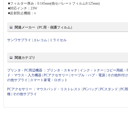
■フィルター厚み：0.145mm(他セパレートフィルム0.125mm)
■対応インチ：23W
■反射防止機能：○
関連メーカー（PC用・保護フィルム）
サンワサプライ
|
エレコム
|
ミライセル
関連カテゴリ
プリンタ・PC周辺機器
：
プリンタ・スキャナ
|
インク・トナー
|
コピー用紙・
ド・マウス・入力機器
|
PCアクセサリー
|
ケーブル・ハブ・電源
|
その他外付
の他サプライ
|
スマート家電・ロボット
PCアクセサリー
：
マウスパッド・リストレスト
|
PCバッグ
|
PCスタンド
|
PC
種
|
その他サプライ