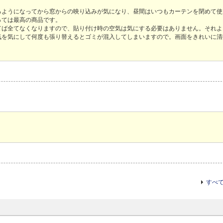
るようになってから窓からの映り込みが気になり、昼間はいつもカーテンを閉めて使
っては最高の商品です。
てば全てなくなりますので、貼り付け時の空気は気にする必要はありません。それよ
気を気にして何度も張り替えるとゴミが混入してしまいますので。画面をきれいに清
すべ