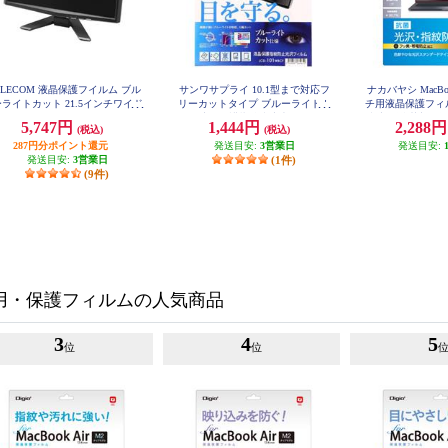
ELECOM 液晶保護フイルム ブル
サンワサプライ 10.1型まで対応フ
ナカバヤシ MacBook
ライトカット 21.5インチワイド
リーカットタイプ ブルーライトカ
チ用液晶保護フィ
EF-FL215WBL
ット液晶保護指紋防止光沢フィル
防止 〔抗菌加工〕 S
5,747円
1,444円
2,288
(税込)
(税込)
L
ム LCD-101WBCF
287円分ポイント還元
発送目安:
3営業日
発送目安:
発送目安:
3営業日
(1件)
(9件)
C用・保護フィルムの人気商品
3
4
5
位
位