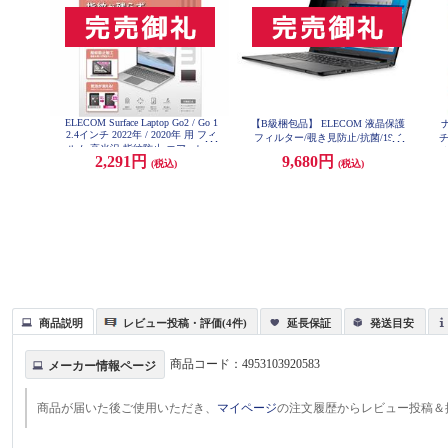
ELECOM Surface Laptop Go2 / Go 1
【B級梱包品】 ELECOM 液晶保護
ナ
2.4インチ 2022年 / 2020年 用 フィ
フィルター/覗き見防止/抗菌/19イ
ルム 高光沢 指紋防止 エアーレス
ンチ(5:4) EF-PFK19
防
2,291円
9,680円
パソコン EF-MSLGFLFANG
(税込)
(税込)
商品説明
レビュー投稿・評価(4件)
延長保証
発送目安
商品コード：
4953103920583
メーカー情報ページ
商品が届いた後ご使用いただき、
マイページ
の注文履歴からレビュー投稿＆