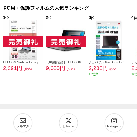
PC用・保護フィルムの人気ランキング
1
位
2
位
3
位
4
ELECOM Surface Laptop Go2 / Go 12.4インチ 2022年 / 2020年 用 フィルム 高光沢 指紋防止 エアーレス パソコン EF-MSLGFLFANG
【B級梱包品】 ELECOM 液晶保護フィルター/覗き見防止/抗菌/19インチ(5:4) EF-PFK19
ナカバヤシ MacBook Air 13.6インチ用液晶保護フィルム/光沢・指紋防止 〔抗菌加工〕 SF-MBA1302FLS
2,291円
9,680円
2,288円
2
(税込)
(税込)
(税込)
10営業日
10
メルマガ
旧Twitter
Instagram