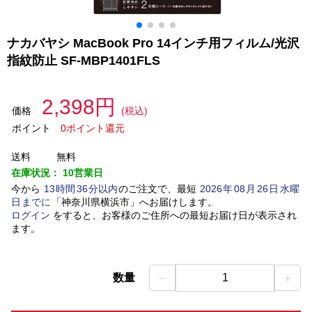
ナカバヤシ MacBook Pro 14インチ用フィルム/光沢
指紋防止 SF-MBP1401FLS
2,398円
価格
(税込)
ポイント
0ポイント還元
送料
無料
在庫状況：
10営業日
今から
13
時間
36
分以内
のご注文で、最短
2026
年
08
月
26
日
水曜
日
までに
「
神奈川県横浜市
」
へお届けします。
ログイン
をすると、お客様のご住所への最短お届け日が表示され
ます。
－
＋
数量
1