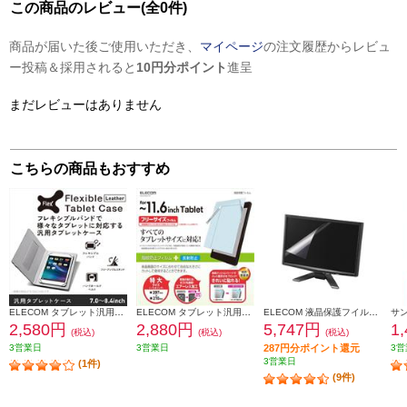
この商品のレビュー(全0件)
商品が届いた後ご使用いただき、
マイページ
の注文履歴からレビュ
ー投稿＆採用されると
10円分ポイント
進呈
まだレビューはありません
こちらの商品もおすすめ
ELECOM タブレット汎用ブックタイプケース レザー 7.0~8.4インチ ブラック TB-08LCHBK
ELECOM タブレット汎用フイルム 反射防止 11.6インチ TB-FR116FLSA
ELECOM 液晶保護フイルム ブルーライトカット 21.5インチワイド EF-FL215WBL
2,580円
2,880円
5,747円
1
(税込)
(税込)
(税込)
3営業日
3営業日
287円分ポイント還元
3営
3営業日
(1件)
(9件)