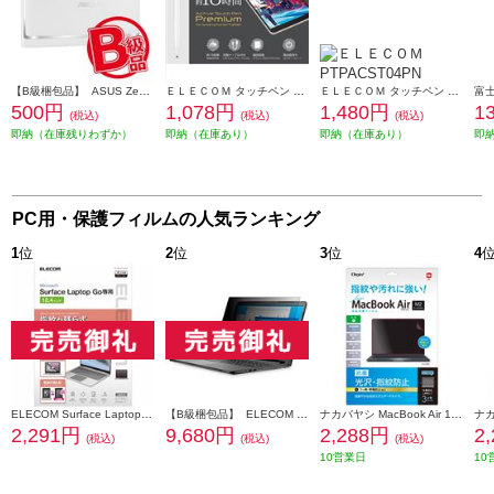
【B級梱包品】 ASUS ZenPad 8.0 Z380C/KL用ケース Power Case（パワーケース） ホワイト 90XB02VP-BSL0F0
ＥＬＥＣＯＭ タッチペン スタイラスペン 充電式 USB Type-C 充電 磁気吸着 極細 樹脂 D型 ペン先交換可 ホワイト P-TPACST03X
ＥＬＥＣＯＭ タッチペン スタイラスペン 充電式 USB Type-C 充電 磁気吸着 交換用ペン先付属 &me アッシュピンク PTPACST04PN
500円
1,078円
1,480円
1
(税込)
(税込)
(税込)
即納（在庫残りわずか）
即納（在庫あり）
即納（在庫あり）
即
PC用・保護フィルムの人気ランキング
1
位
2
位
3
位
4
ELECOM Surface Laptop Go2 / Go 12.4インチ 2022年 / 2020年 用 フィルム 高光沢 指紋防止 エアーレス パソコン EF-MSLGFLFANG
【B級梱包品】 ELECOM 液晶保護フィルター/覗き見防止/抗菌/19インチ(5:4) EF-PFK19
ナカバヤシ MacBook Air 13.6インチ用液晶保護フィルム/光沢・指紋防止 〔抗菌加工〕 SF-MBA1302FLS
2,291円
9,680円
2,288円
2
(税込)
(税込)
(税込)
10営業日
10