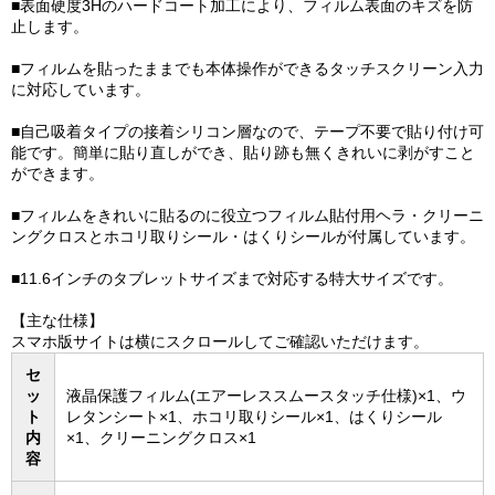
■表面硬度3Hのハードコート加工により、フィルム表面のキズを防
止します。
■フィルムを貼ったままでも本体操作ができるタッチスクリーン入力
に対応しています。
■自己吸着タイプの接着シリコン層なので、テープ不要で貼り付け可
能です。簡単に貼り直しができ、貼り跡も無くきれいに剥がすこと
ができます。
■フィルムをきれいに貼るのに役立つフィルム貼付用ヘラ・クリーニ
ングクロスとホコリ取りシール・はくりシールが付属しています。
■11.6インチのタブレットサイズまで対応する特大サイズです。
【主な仕様】
スマホ版サイトは横にスクロールしてご確認いただけます。
セ
ッ
液晶保護フィルム(エアーレススムースタッチ仕様)×1、ウ
ト
レタンシート×1、ホコリ取りシール×1、はくりシール
内
×1、クリーニングクロス×1
容