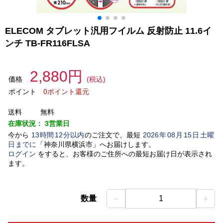
ELECOM タブレット汎用フイルム 反射防止 11.6イ
ンチ TB-FR116FLSA
2,880円
価格
(税込)
ポイント
0ポイント還元
送料
無料
在庫状況：
3営業日
今から
13
時間
12
分以内
のご注文で、最短
2026
年
08
月
15
日
土曜
日
までに
「
神奈川県横浜市
」
へお届けします。
ログイン
をすると、お客様のご住所への最短お届け日が表示され
ます。
－
＋
数量
1