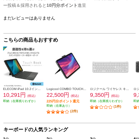
ー投稿＆採用されると
10円分ポイント
進呈
まだレビューはありません
こちらの商品もおすすめ
ELECOM iPad 10.2インチ 第9 8 7世代用 キーボード付きケース 着脱可能 Bluetoothキーボード トラックパッド搭載 ブラック TK-CA13BPBK
Logicool COMBO TOUCH キーボード一体型ケース(iPad 第10世代用) グレー IK1059GRA
ロジクール ワイヤレス キーボード Signature Slim【オフホワイト】 K950OW
10,291円
22,500円
9,350円
9
(税込)
(税込)
(税込)
即納（在庫残りわずか）
225円分ポイント還元
即納（在庫残りわずか）
即
即納（在庫あり）
(1件)
(2件)
キーボードの人気ランキング