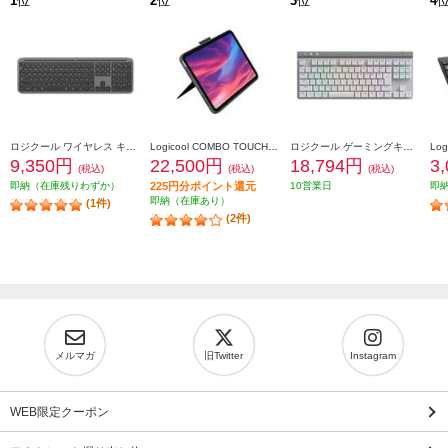
1
位
2
位
3
位
4
ロジクール ワイヤレス キーボード Signature Slim【グラファイト】 K950GR
Logicool COMBO TOUCH キーボード一体型ケース(iPad 第10世代用) グレー IK1059GRA
ロジクール ゲーミングキーボード [Bluetooth/リニア/TKL/ホワイト］ G515-WL-LNWH
9,350円
22,500円
18,794円
3
(税込)
(税込)
(税込)
即納（在庫残りわずか）
225円分ポイント還元
10営業日
即
即納（在庫あり）
(1件)
(2件)
メルマガ
旧Twitter
Instagram
WEB限定クーポン