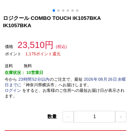
ロジクール COMBO TOUCH iK1057BKA
IK1057BKA
23,510円
価格
(税込)
ポイント
1,175ポイント還元
送料
無料
在庫状況：
10営業日
今から
23
時間
52
分以内
のご注文で、最短
2026
年
08
月
26
日
水曜
日
までに
「
神奈川県横浜市
」
へお届けします。
ログイン
をすると、お客様のご住所への最短お届け日が表示され
ます。
－
＋
数量
1