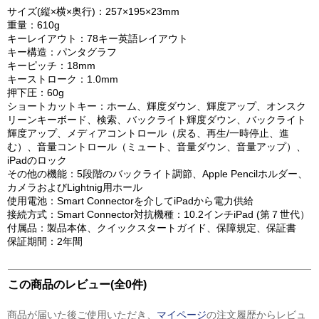
サイズ(縦×横×奥行)：257×195×23mm
重量：610g
キーレイアウト：78キー英語レイアウト
キー構造：パンタグラフ
キーピッチ：18mm
キーストローク：1.0mm
押下圧：60g
ショートカットキー：ホーム、輝度ダウン、輝度アップ、オンスク
リーンキーボード、検索、バックライト輝度ダウン、バックライト
輝度アップ、メディアコントロール（戻る、再生/一時停止、進
む）、音量コントロール（ミュート、音量ダウン、音量アップ）、
iPadのロック
その他の機能：5段階のバックライト調節、Apple Pencilホルダー、
カメラおよびLightnig用ホール
使用電池：Smart Connectorを介してiPadから電力供給
接続方式：Smart Connector対抗機種：10.2インチiPad (第７世代）
付属品：製品本体、クイックスタートガイド、保障規定、保証書
保証期間：2年間
この商品のレビュー(全0件)
商品が届いた後ご使用いただき、
マイページ
の注文履歴からレビュ