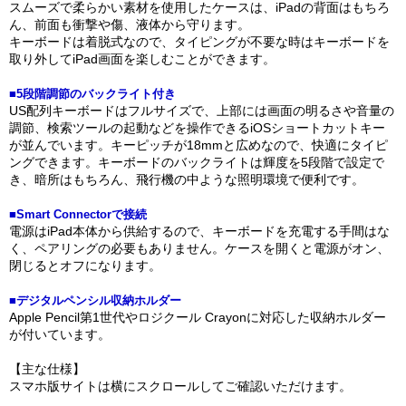
スムーズで柔らかい素材を使用したケースは、iPadの背面はもちろ
ん、前面も衝撃や傷、液体から守ります。
キーボードは着脱式なので、タイピングが不要な時はキーボードを
取り外してiPad画面を楽しむことができます。
■5段階調節のバックライト付き
US配列キーボードはフルサイズで、上部には画面の明るさや音量の
調節、検索ツールの起動などを操作できるiOSショートカットキー
が並んでいます。キーピッチが18mmと広めなので、快適にタイピ
ングできます。キーボードのバックライトは輝度を5段階で設定で
き、暗所はもちろん、飛行機の中ような照明環境で便利です。
■Smart Connectorで接続
電源はiPad本体から供給するので、キーボードを充電する手間はな
く、ペアリングの必要もありません。ケースを開くと電源がオン、
閉じるとオフになります。
■デジタルペンシル収納ホルダー
Apple Pencil第1世代やロジクール Crayonに対応した収納ホルダー
が付いています。
【主な仕様】
スマホ版サイトは横にスクロールしてご確認いただけます。