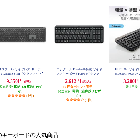
ロジクール ワイヤレス キーボー
ロジクール Bluetooth接続 ワイヤ
ELECOM ワイ
 Signature Slim【グラファイト】
レスキーボードK250 [グラファイ
Bluetooth 無線
K950GR
ト] K250GR
キーレス コンパク
9,350円
2,612円
3,200
(税込)
(税込)
池式 Slint ブラック
K
発送目安:
即納（在庫残りわず
130円分ポイント還元
発送目安:
か）
発送目安:
即納（在庫残りわず
(1件)
か）
(1件)
のキーボードの人気商品