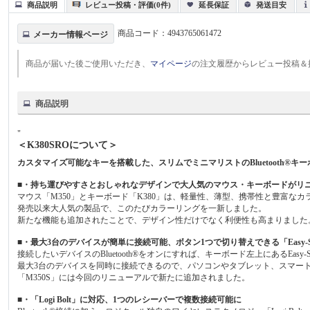
商品説明
レビュー投稿・評価(0件)
延長保証
発送目安
商品コード：
4943765061472
メーカー情報ページ
商品が届いた後ご使用いただき、
マイページ
の注文履歴からレビュー投稿＆
商品説明
"
＜K380SROについて＞
カスタマイズ可能なキーを搭載した、スリムでミニマリストのBluetooth®キ
■・持ち運びやすさとおしゃれなデザインで大人気のマウス・キーボードがリ
マウス「M350」とキーボード「K380」は、軽量性、薄型、携帯性と豊富な
発売以来大人気の製品で、このたびカラーリングを一新しました。
新たな機能も追加されたことで、デザイン性だけでなく利便性も高まりました
■・最大3台のデバイスが簡単に接続可能、ボタン1つで切り替えできる「Easy-Sw
接続したいデバイスのBluetooth®をオンにすれば、キーボード左上にあるEas
最大3台のデバイスを同時に接続できるので、パソコンやタブレット、スマー
「M350S」には今回のリニューアルで新たに追加されました。
■・「Logi Bolt」に対応、1つのレシーバーで複数接続可能に