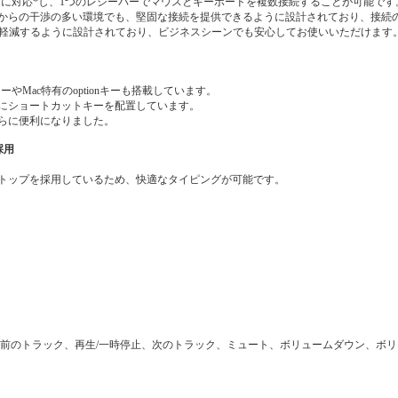
 Bolt」に対応*し、1つのレシーバーでマウスとキーボードを複数接続することが可能です
デバイスからの干渉の多い環境でも、堅固な接続を提供できるように設計されており、接
を軽減するように設計されており、ビジネスシーンでも安心してお使いいただけます
ーやMac特有のoptionキーも搭載しています。
にショートカットキーを配置しています。
らに便利になりました。
採用
トップを採用しているため、快適なタイピングが可能です。
前のトラック、再生/一時停止、次のトラック、ミュート、ボリュームダウン、ボ