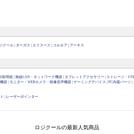
ジクール
|
ターガス
|
エイスース
|
コルセア
|
アーキス
印刷用紙
|
無線LAN・ネットワーク機器
|
タブレットアクセサリー
|
ストレージ・US
け機器
|
モニター・WEBカメラ・映像音声機器
|
ゲーミングデバイス
|
PC内蔵パーツ
|
ット
|
レーザーポインター
ロジクールの最新人気商品