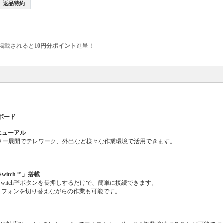
返品特約
掲載されると
10円分ポイント
進呈！
ーボード
ニューアル
カラー展開でテレワーク、外出など様々な作業環境で活用できます。
。
itch™」搭載
y-Switch™ボタンを長押しするだけで、簡単に接続できます。
トフォンを切り替えながらの作業も可能です。