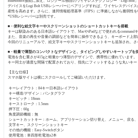
Bluetooth®接続に加え、ロジクール独自のワイヤレステクノロジー「Logi
デバイスをLogi Bolt USBレシーバーにペアリングすれば、ワイヤレス
産性を高めます。さらに、連邦情報処理基準（FIPS）に準拠しながら脆弱性
*USBレシーバーは別売です。
■・便利な絵文字キーやスクリーンショットのショートカットキーを搭載
キーは馴染みのある日本語レイアウトで、MacやiPadなどで使われるcommandキ
また、音楽の再生や音量の調節などを簡単に操作できるよう、キーボード上部
今回のリニューアルで、絵文字キーやスクリーンショットキーも追加され、さ
■・軽量で薄型のコンパクトなデザインと、タイピングしやすいキートップを
電池を含む重さが415gと軽量かつ薄型のデザインで、携帯性に優れています。
キー同士が適度な間隔で配置されており、指先にフィットするような丸いキー
【主な仕様】
スマホ版サイトは横にスクロールしてご確認いただけます。
キーレイアウト：84キー日本語レイアウト
キー構造/デザイン：パンタグラフ
キーピッチ：18mm
キーストローク：1.5mm
押下圧：60g
角度調節機能：無
ショートカットキー：ホーム、アプリケーション切り替え、メニュー、戻る、
文字キー、スクリーンショットキー
その他の機能：Easy-Switchボタン
使用電池：単四形乾電池x2本