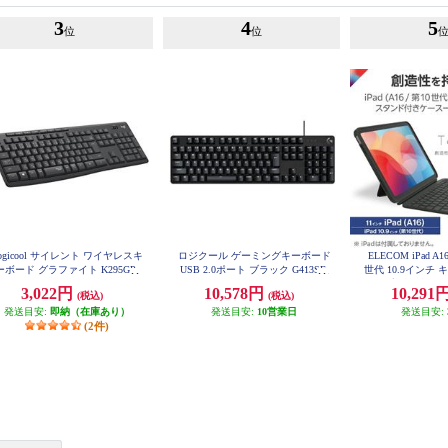
3
4
5
位
位
ogicool サイレント ワイヤレスキ
ロジクール ゲーミングキーボード
ELECOM iPad A
ーボード グラファイト K295GP
USB 2.0ポート ブラック G413SE
世代 10.9インチ
ース 着脱可能 Blue
3,022円
10,578円
10,291
(税込)
(税込)
付き ブラック TK
発送目安:
即納（在庫あり）
発送目安:
10営業日
発送目安:
(2件)