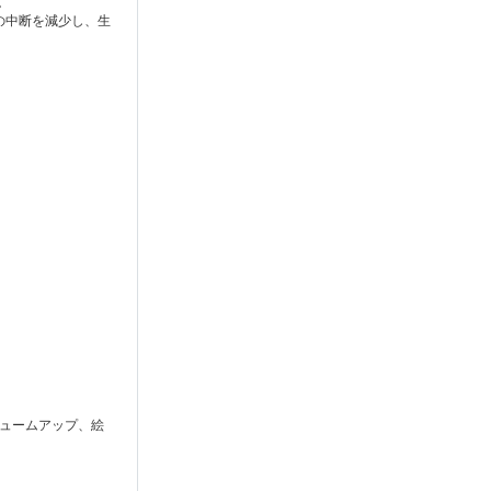
。
続の中断を減少し、生
。
リュームアップ、絵