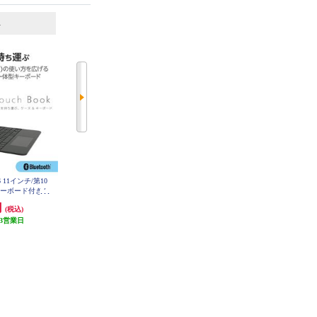
6
7
位
位
位
16 11インチ/第10
ELECOM iPad 10.2インチ 第9 8 7
ELECOM 無線薄型コンパクトキー
 キーボード付きケ
世代用 キーボード付きケース 着
ボード ブラック TK-FDP099TBK
tooth スタンド
脱可能 Bluetoothキーボード トラ
円
10,291円
3,079円
(税込)
(税込)
(税込)
-CA12BPBK
ックパッド搭載 ブラック TK-CA1
3BPBK
3営業日
発送目安:
即納（在庫残りわず
発送目安:
3営業日
か）
(8件)