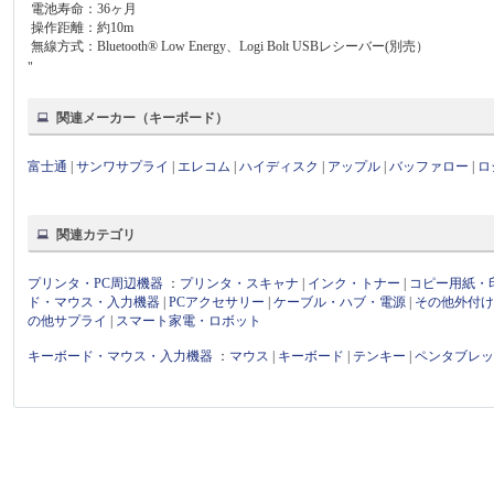
電池寿命：36ヶ月
操作距離：約10m
無線方式：Bluetooth® Low Energy、Logi Bolt USBレシーバー(別売）
"
関連メーカー（キーボード）
富士通
|
サンワサプライ
|
エレコム
|
ハイディスク
|
アップル
|
バッファロー
|
ロ
関連カテゴリ
プリンタ・PC周辺機器
：
プリンタ・スキャナ
|
インク・トナー
|
コピー用紙・
ド・マウス・入力機器
|
PCアクセサリー
|
ケーブル・ハブ・電源
|
その他外付
の他サプライ
|
スマート家電・ロボット
キーボード・マウス・入力機器
：
マウス
|
キーボード
|
テンキー
|
ペンタブレ