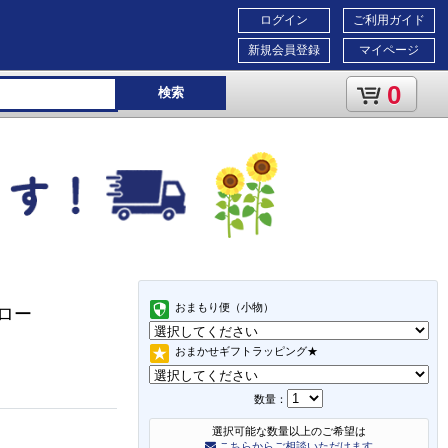
ログイン
ご利用ガイド
新規会員登録
マイページ
0
検索
おまもり便（小物）
/ロー
おまかせギフトラッピング★
数量：
選択可能な数量以上のご希望は
こちらからご相談いただけます