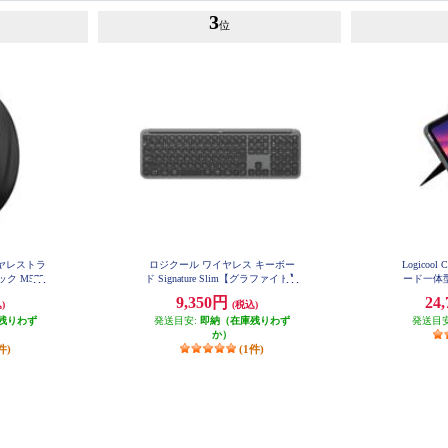
3
位
イヤレストラ
ロジクール ワイヤレス キーボー
Logicoo
ク M575
ド Signature Slim【グラファイト】
ード一体型
K950GR
用) 
9,350円
24
)
(税込)
残りわず
発送目安:
即納（在庫残りわず
発送目
か）
件)
(1件)