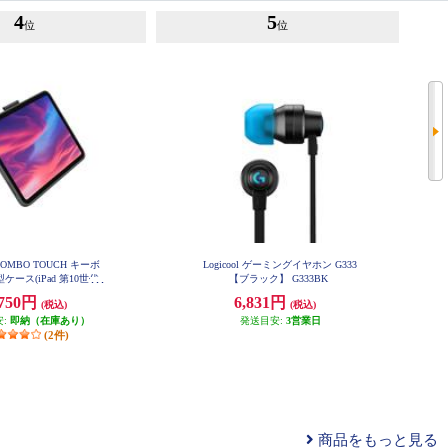
4
5
位
位
l COMBO TOUCH キーボ
Logicool ゲーミングイヤホン G333
ケース(iPad 第10世代
【ブラック】 G333BK
グレー IK1059GRA
,750円
6,831円
(税込)
(税込)
安:
即納（在庫あり）
発送目安:
3営業日
(2件)
商品をもっと見る