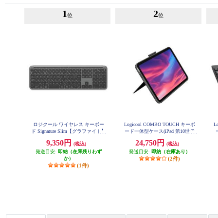
1
2
位
位
ロジクール ワイヤレス キーボー
Logicool COMBO TOUCH キーボ
L
ド Signature Slim【グラファイト】
ード一体型ケース(iPad 第10世代
K950GR
用) グレー IK1059GRA
9,350円
24,750円
(税込)
(税込)
発送目安:
即納（在庫残りわず
発送目安:
即納（在庫あり）
か）
(2件)
(1件)