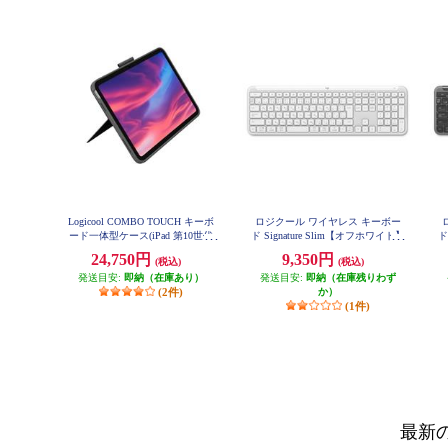
Logicool COMBO TOUCH キーボ
ロジクール ワイヤレス キーボー
ード一体型ケース(iPad 第10世代
ド Signature Slim【オフホワイト】
ド
K950OW
用) グレー IK1059GRA
24,750円
9,350円
(税込)
(税込)
発送目安:
即納（在庫あり）
発送目安:
即納（在庫残りわず
(2件)
か）
(1件)
最新