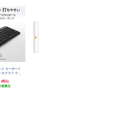
ヤレス キーボード
サンワサプライ ワイヤレススリム
ELECOM ワイヤレス キーボード
 パンタグラフ テン
キーボード SKB-WL31CBK
Bluetooth 無線 パンタグラフ テン
ト 薄型 軽量 電
キーレス コンパクト 薄型 軽量 電
円
4,617円
3,448円
(税込)
(税込)
(税込)
 TK-TM10BPB
池式 Slint ホワイト TK-TM10BPW
H
3営業日
230円分ポイント還元
172円分ポイント還元
発送目安:
3営業日
発送目安:
3営業日