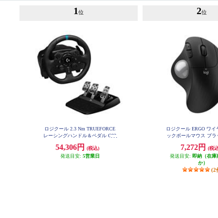
1
2
位
位
ロジクール 2.3 Nm TRUEFORCE
ロジクール ERGO ワ
レーシングハンドル＆ペダル G92
ックボールマウス ブラッ
3
SPBK
54,306円
7,272円
(税込)
(税込
発送目安:
5営業日
発送目安:
即納（在庫
か）
(2