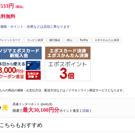
,533円
(税込)
送料無料
価格・ポイント・在庫などは店頭と異なります
クレジットカード
コンビニ決済
銀行振込
d払い
PayPay
エポスかんたん決済
ちらの商品の価格・お支払方法・配送方法などはノジマオンライン限定サービスとなります。
高速インターネット @nifty光
最大30,100円分
開通で
ポイント進呈 [
詳細
]
こちらもおすすめ