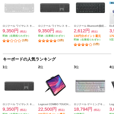
ロジクール ワイヤレス キーボード Signature Slim【オフホワイト】 K950OW
ロジクール ワイヤレス キーボード Signature Slim【グラファイト】 K950GR
ロジクール Bluetooth接続 ワイヤレスキーボードK250 [グラファイト] K250GR
9,350円
9,350円
2,612円
3
(税込)
(税込)
(税込)
即納（在庫残りわずか）
即納（在庫残りわずか）
130円分ポイント還元
1
即納（在庫残りわずか）
5営
(1件)
(1件)
(1件)
キーボードの人気ランキング
1
位
2
位
3
位
4
ロジクール ワイヤレス キーボード Signature Slim【グラファイト】 K950GR
Logicool COMBO TOUCH キーボード一体型ケース(iPad 第10世代用) グレー IK1059GRA
ロジクール ゲーミングキーボード [Bluetooth/リニア/TKL/ホワイト］ G515-WL-LNWH
9,350円
22,500円
18,794円
3
(税込)
(税込)
(税込)