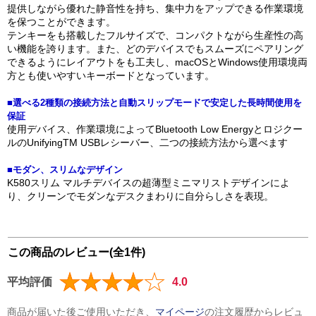
提供しながら優れた静音性を持ち、集中力をアップできる作業環境
を保つことができます。
テンキーをも搭載したフルサイズで、コンパクトながら生産性の高
い機能を誇ります。また、どのデバイスでもスムーズにペアリング
できるようにレイアウトをも工夫し、macOSとWindows使用環境両
方とも使いやすいキーボードとなっています。
■選べる2種類の接続方法と自動スリップモードで安定した長時間使用を
保証
使用デバイス、作業環境によってBluetooth Low Energyとロジクー
ルのUnifyingTM USBレシーバー、二つの接続方法から選べます
■モダン、スリムなデザイン
K580スリム マルチデバイスの超薄型ミニマリストデザインによ
り、クリーンでモダンなデスクまわりに自分らしさを表現。
この商品のレビュー(全1件)
平均評価
4.0
商品が届いた後ご使用いただき、
マイページ
の注文履歴からレビュ