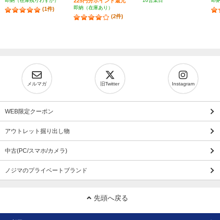
即納（在庫残りわずか）
225円分ポイント還元
10営業日
即
即納（在庫あり）
(1件)
(2件)
メルマガ
旧Twitter
Instagram
WEB限定クーポン
アウトレット掘り出し物
中古(PC/スマホ/カメラ)
ノジマのプライベートブランド
先頭へ戻る