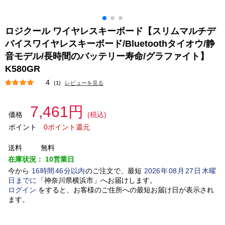
ロジクール ワイヤレスキーボード【スリムマルチデ
バイスワイヤレスキーボード/Bluetoothタイオウ/静
音モデル/長時間のバッテリー寿命/グラファイト】
K580GR
4
(1)
レビューを見る
7,461円
価格
(税込)
ポイント
0ポイント還元
送料
無料
在庫状況：
10営業日
今から
16
時間
46
分以内
のご注文で、最短
2026
年
08
月
27
日
木曜
日
までに
「
神奈川県横浜市
」
へお届けします。
ログイン
をすると、お客様のご住所への最短お届け日が表示され
ます。