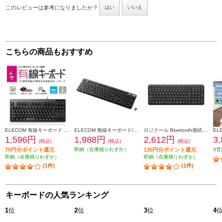
このレビューは参考になりましたか？
はい
いいえ
こちらの商品もおすすめ
ELECOM 有線キーボード メンブレン式 コンパクトサイズ ブラック TK-FCM103XBK
ELECOM 無線キーボード/薄型/メンブレン式/抗菌/フルサイズ/ブラック TK-FDM110TKBK
ロジクール Bluetooth接続 ワイヤレスキーボードK250 [グラファイト] K250GR
1,596円
1,988円
2,612円
3
(税込)
(税込)
(税込)
79円分ポイント還元
即納（在庫残りわずか）
130円分ポイント還元
3営
即納（在庫残りわずか）
即納（在庫残りわずか）
(1件)
(1件)
キーボードの人気ランキング
1
位
2
位
3
位
4