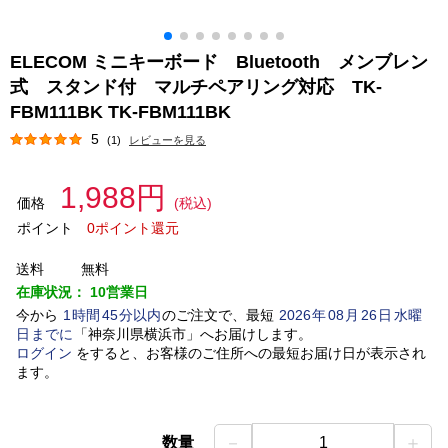
ELECOM ミニキーボード Bluetooth メンブレン
式 スタンド付 マルチペアリング対応 TK-
FBM111BK TK-FBM111BK
5
(1)
レビューを見る
1,988円
価格
(税込)
ポイント
0ポイント還元
送料
無料
在庫状況：
10営業日
今から
1
時間
45
分以内
のご注文で、最短
2026
年
08
月
26
日
水曜
日
までに
「
神奈川県横浜市
」
へお届けします。
ログイン
をすると、お客様のご住所への最短お届け日が表示され
ます。
－
＋
数量
1