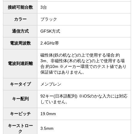
接続可能台数
3台
カラー
ブラック
通信方式
GFSK方式
電波周波数
2.4GHz帯
磁性体(鉄の机など)の上で使用する場合:約
3m、非磁性体(木の机など)の上で使用する場
電波到達距離
合:約10m ※メーカー環境でのテスト値であり
保証値ではありません。
キータイプ
メンブレン
92キー(日本語配列) ※iOSのかな入力には対応
キー配列
していません。
キーピッチ
19.0mm
キーストロー
3.5mm
ク