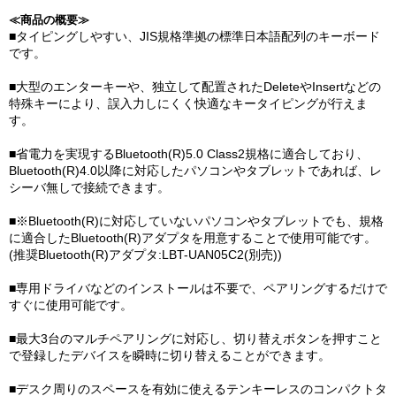
≪商品の概要≫
■タイピングしやすい、JIS規格準拠の標準日本語配列のキーボード
です。
■大型のエンターキーや、独立して配置されたDeleteやInsertなどの
特殊キーにより、誤入力しにくく快適なキータイピングが行えま
す。
■省電力を実現するBluetooth(R)5.0 Class2規格に適合しており、
Bluetooth(R)4.0以降に対応したパソコンやタブレットであれば、レ
シーバ無しで接続できます。
■※Bluetooth(R)に対応していないパソコンやタブレットでも、規格
に適合したBluetooth(R)アダプタを用意することで使用可能です。
(推奨Bluetooth(R)アダプタ:LBT-UAN05C2(別売))
■専用ドライバなどのインストールは不要で、ペアリングするだけで
すぐに使用可能です。
■最大3台のマルチペアリングに対応し、切り替えボタンを押すこと
で登録したデバイスを瞬時に切り替えることができます。
■デスク周りのスペースを有効に使えるテンキーレスのコンパクトタ