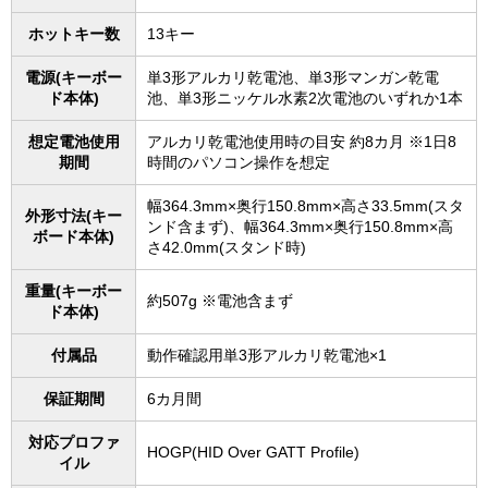
ホットキー数
13キー
電源(キーボー
単3形アルカリ乾電池、単3形マンガン乾電
ド本体)
池、単3形ニッケル水素2次電池のいずれか1本
想定電池使用
アルカリ乾電池使用時の目安 約8カ月 ※1日8
期間
時間のパソコン操作を想定
幅364.3mm×奥行150.8mm×高さ33.5mm(スタ
外形寸法(キー
ンド含まず)、幅364.3mm×奥行150.8mm×高
ボード本体)
さ42.0mm(スタンド時)
重量(キーボー
約507g ※電池含まず
ド本体)
付属品
動作確認用単3形アルカリ乾電池×1
保証期間
6カ月間
対応プロファ
HOGP(HID Over GATT Profile)
イル