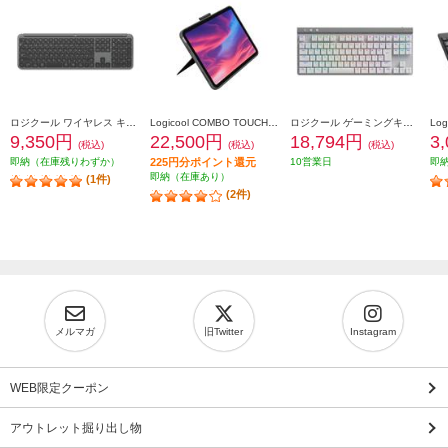
ロジクール ワイヤレス キーボード Signature Slim【グラファイト】 K950GR
Logicool COMBO TOUCH キーボード一体型ケース(iPad 第10世代用) グレー IK1059GRA
ロジクール ゲーミングキーボード [Bluetooth/リニア/TKL/ホワイト］ G515-WL-LNWH
9,350円
22,500円
18,794円
3
(税込)
(税込)
(税込)
即納（在庫残りわずか）
225円分ポイント還元
10営業日
即
即納（在庫あり）
(1件)
(2件)
メルマガ
旧Twitter
Instagram
WEB限定クーポン
アウトレット掘り出し物