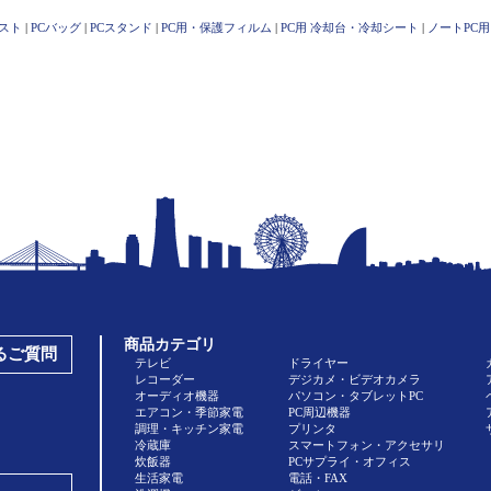
スト
|
PCバッグ
|
PCスタンド
|
PC用・保護フィルム
|
PC用 冷却台・冷却シート
|
ノートPC
商品カテゴリ
あるご質問
テレビ
ドライヤー
レコーダー
デジカメ・ビデオカメラ
オーディオ機器
パソコン・タブレットPC
エアコン・季節家電
PC周辺機器
調理・キッチン家電
プリンタ
冷蔵庫
スマートフォン・アクセサリ
炊飯器
PCサプライ・オフィス
生活家電
電話・FAX