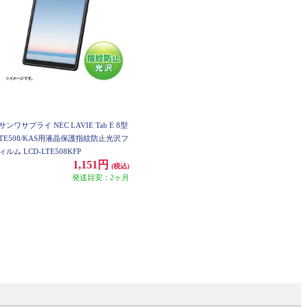
サンワサプライ NEC LAVIE Tab E 8型
TE508/KAS用液晶保護指紋防止光沢フ
ィルム LCD-LTE508KFP
1,151円
(税込)
発送目安：2ヶ月