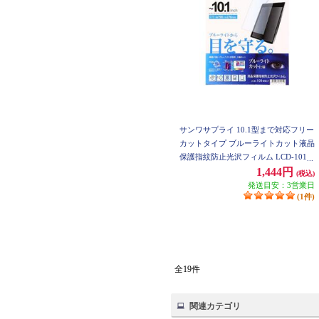
サンワサプライ 10.1型まで対応フリー
カットタイプ ブルーライトカット液晶
保護指紋防止光沢フィルム LCD-101W
BCF
1,444円
(税込)
発送目安：3営業日
(1件)
全19件
関連カテゴリ