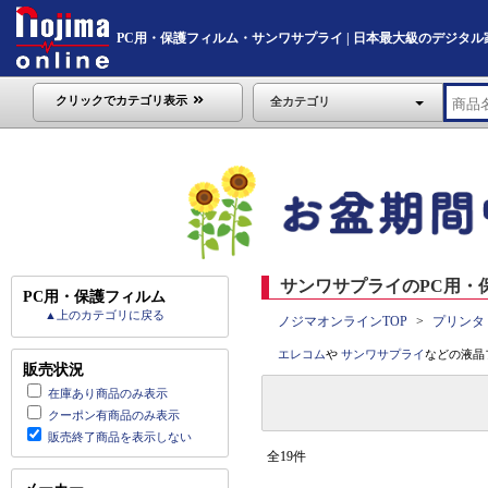
PC用・保護フィルム・サンワサプライ | 日本最大級のデジタル家電通販
クリックでカテゴリ表示
全カテゴリ
サンワサプライのPC用・保
PC用・保護フィルム
▲上のカテゴリに戻る
ノジマオンラインTOP
プリンタ
エレコム
や
サンワサプライ
などの液晶
販売状況
在庫あり商品のみ表示
クーポン有商品のみ表示
販売終了商品を表示しない
全19件