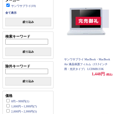
メーカー
サンワサプライ(19)
全て表示
絞り込み
検索キーワード
絞り込み
サンワサプライ MacBook・MacBook
Air 液晶保護フィルム（13.3インチ
除外キーワード
用・光沢タイプ） LCDMB133K
1,448円
(税込)
絞り込み
価格
0円～999円(1)
1,000円～1,999円(7)
2,000円～2,999円(5)