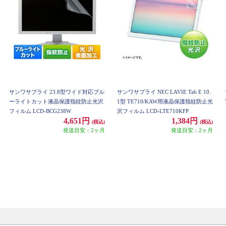
サンワサプライ 23.8型ワイド対応ブル
サンワサプライ NEC LAVIE Tab E 10.
ーライトカット液晶保護指紋防止光沢
1型 TE710/KAW用液晶保護指紋防止光
フィルム LCD-BCG238W
沢フィルム LCD-LTE710KFP
4,651円
1,384円
(税込)
(税込)
発送目安：2ヶ月
発送目安：2ヶ月