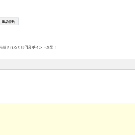
返品特約
掲載されると
10円分ポイント
進呈！