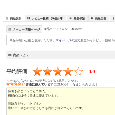
商品説明
レビュー投稿・評価(1件)
延長保証
発送目安
商品コード：
4953103458895
メーカー情報ページ
商品が届いた後ご使用いただき、
マイページ
の注文履歴からレビュー投稿＆
商品レビュー
平均評価
4.0
2人の方が、｢このレビューが参考になった｣と投票しています。
普通に使えています
2021/06/20
（
なまけもの
さん ）
値引き品ということで購入。
機能的には特に普通に使えています。
問題点を強いてあげると
黒いケースなのでどうしても汚れが目立つくらいです。