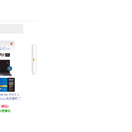
6
7
位
位
位
 Air 13.6イン
ナカバヤシ MacBook Air 13.6イン
ナカバヤシ MacBook Air 13.6イン
ルム/光沢透明ブ
チ用液晶保護フィルム/透明反射防
チ用のぞき見防止フィルタ SF-MB
A1302FLGPV
-MBA1302FL
止ブルーライトカット SF-MBA13
円
2,948円
6,578円
(税込)
(税込)
(税込)
C
02FLGBC
10営業日
発送目安:
10営業日
発送目安:
10営業日