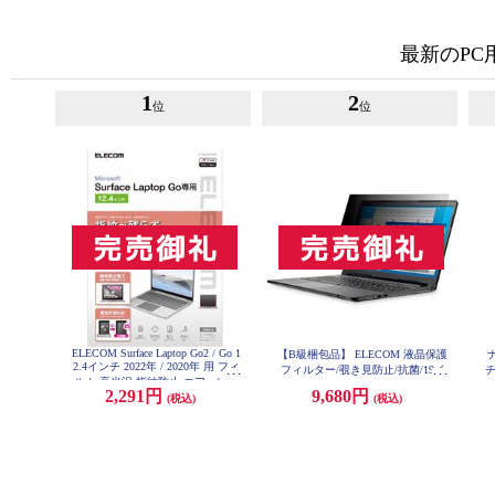
最新のP
1
2
位
位
ELECOM Surface Laptop Go2 / Go 1
【B級梱包品】 ELECOM 液晶保護
ナ
2.4インチ 2022年 / 2020年 用 フィ
フィルター/覗き見防止/抗菌/19イ
ルム 高光沢 指紋防止 エアーレス
ンチ(5:4) EF-PFK19
防
2,291円
9,680円
パソコン EF-MSLGFLFANG
(税込)
(税込)