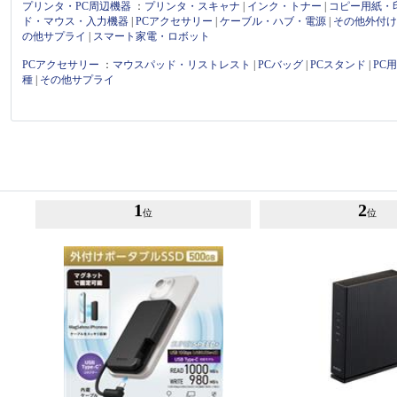
プリンタ・PC周辺機器
：
プリンタ・スキャナ
|
インク・トナー
|
コピー用紙・
ド・マウス・入力機器
|
PCアクセサリー
|
ケーブル・ハブ・電源
|
その他外付
の他サプライ
|
スマート家電・ロボット
PCアクセサリー
：
マウスパッド・リストレスト
|
PCバッグ
|
PCスタンド
|
PC
種
|
その他サプライ
1
2
位
位