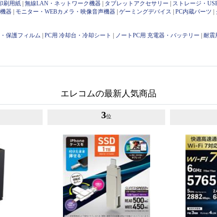
印刷用紙
|
無線LAN・ネットワーク機器
|
タブレットアクセサリー
|
ストレージ・US
け機器
|
モニター・WEBカメラ・映像音声機器
|
ゲーミングデバイス
|
PC内蔵パーツ
|
用・保護フィルム
|
PC用 冷却台・冷却シート
|
ノートPC用 充電器・バッテリー
|
耐震
エレコムの最新人気商品
3
位