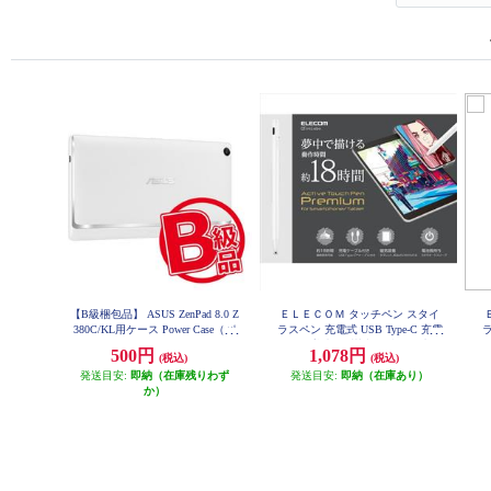
【B級梱包品】 ASUS ZenPad 8.0 Z
ＥＬＥＣＯＭ タッチペン スタイ
380C/KL用ケース Power Case（パ
ラスペン 充電式 USB Type-C 充電
ラ
ワーケース） ホワイト 90XB02VP
磁気吸着 極細 樹脂 D型 ペン先交
500円
1,078円
(税込)
(税込)
-BSL0F0
換可 ホワイト P-TPACST03X
発送目安:
即納（在庫残りわず
発送目安:
即納（在庫あり）
か）