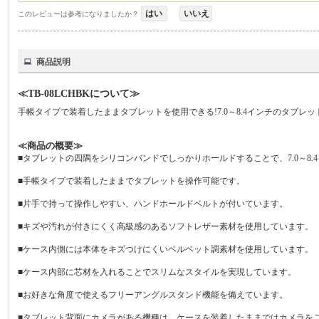
はい
いいえ
このレビューは参考になりましたか？
商品説明
≪TB-08LCHBKについて≫
手帳タイプで装着したままタブレットを使用できる!7.0～8.4インチのタブ
≪商品の概要≫
■タブレットの四隅をシリコンバンドでしっかりホールドすることで、7.0～8
■手帳タイプで装着したままでタブレットを操作可能です。
■片手で持って操作しやすい、ハンドホールドベルトが付いています。
■キズや汚れが付きにくく高級感のあるソフトレザー素材を使用しています。
■ケース内側には本体をキズつけにくいベルベット調素材を使用しています。
■ケース内部に芯材を入れることでスリムなスタイルを実現しています。
■お好きな角度で使えるフリーアングルスタンド機能を備えています。
■タブレット背面にカメラがある機種は、ケースを装着したままではカメラを