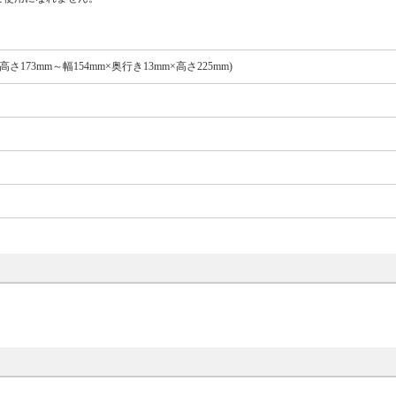
×高さ173mm～幅154mm×奥行き13mm×高さ225mm)