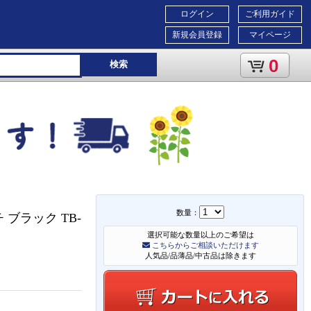
ログイン
ご利用ガイド
新規会員登録
マイページ
0
検索
数量：
 ブラック TB-
選択可能な数量以上のご希望は
こちらからご相談いただけます
人気品/品薄品/中古品は除きます