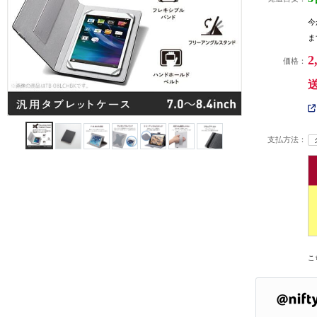
今
ま
2
価格：
支払方法：
こ