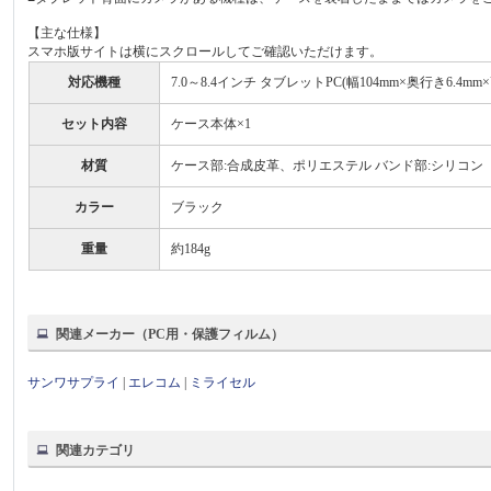
【主な仕様】
スマホ版サイトは横にスクロールしてご確認いただけます。
対応機種
7.0～8.4インチ タブレットPC(幅104mm×奥行き6.4mm
セット内容
ケース本体×1
材質
ケース部:合成皮革、ポリエステル バンド部:シリコン
カラー
ブラック
重量
約184g
関連メーカー（PC用・保護フィルム）
サンワサプライ
|
エレコム
|
ミライセル
関連カテゴリ