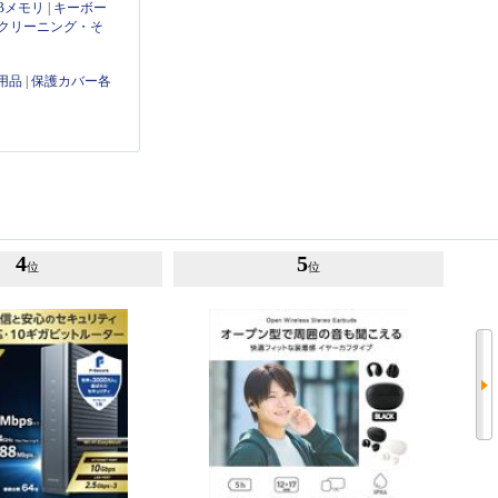
Bメモリ
|
キーボー
クリーニング・そ
用品
|
保護カバー各
4
5
位
位