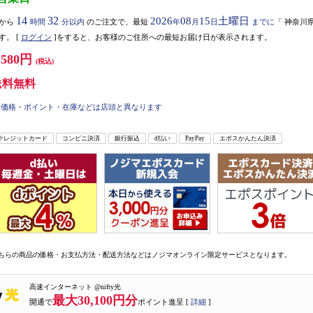
14
32
2026
08
15
土曜日
から
時間
分以内
のご注文で、最短
年
月
日
までに
「
神奈川
す。
[
ログイン
]をすると、お客様のご住所への最短お届け日が表示されます。
,580円
(税込)
送料無料
価格・ポイント・在庫などは店頭と異なります
クレジットカード
コンビニ決済
銀行振込
d払い
PayPay
エポスかんたん決済
ちらの商品の価格・お支払方法・配送方法などはノジマオンライン限定サービスとなります。
高速インターネット @nifty光
最大30,100円分
開通で
ポイント進呈 [
詳細
]