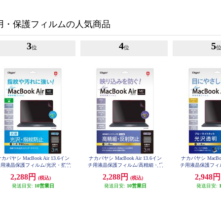
C用・保護フィルムの人気商品
3
4
5
位
位
カバヤシ MacBook Air 13.6イン
ナカバヤシ MacBook Air 13.6イン
ナカバヤシ MacBook
チ用液晶保護フィルム/光沢・指紋
チ用液晶保護フィルム/高精細・反
チ用液晶保護フィ
止 〔抗菌加工〕 SF-MBA1302F
射防止 SF-MBA1302FLH
ルーライトカット SF
2,288円
2,288円
2,948
(税込)
(税込)
LS
KB
発送目安:
10営業日
発送目安:
10営業日
発送目安: