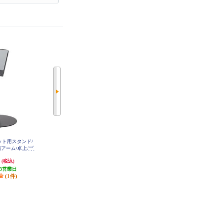
レット用スタンド/
ELECOM Apple Pencil ペン先 交換
ELECOM スマホスタンド アーム
アーム/卓上/ブ
極細 1mm 金属製 2個セット ホワ
スタンド 100cm フレキシブルアー
CHARMPTBK
イト P-TIPAP01
ム 角度調節可 高さ調節可 耐荷重2
円
2,180円
1,988円
(税込)
(税込)
(税込)
50g ブラック P-DSLARM100BK
3営業日
発送目安:
3営業日
発送目安:
3営業日
(1件)
(1件)