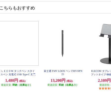
こちらもおすすめ
ＥＬＥＣＯＭ タッチペン スタイ
富士通 FMV LOOX ペン FMV-NPN
ELECOM タブ
25
スペン 充電式 USB Type-C 充電
プットタイプ/伸縮
磁気吸着 交換用ペン先付属 &me
ラック TB-DS
1,480円
13,200円
2,109
(税込)
(税込)
アッシュピンク PTPACST04PN
発送目安:
即納（在庫あり）
発送目安:
即納（在庫あり）
発送目安: