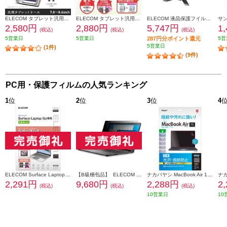
ELECOM タブレット汎用ブックタイプケース レザー 7.0~8.4インチ ブラック TB-08LCHBK
ELECOM タブレット汎用フイルム 反射防止 11.6インチ TB-FR116FLSA
ELECOM 液晶保護フイルム ブルーライトカット 21.5インチワイド EF-FL215WBL
2,580円
2,880円
5,747円
1
(税込)
(税込)
(税込)
5営業日
5営業日
287円分ポイント還元
5営
5営業日
(1件)
(9件)
PC用・保護フィルムの人気ランキング
1
位
2
位
3
位
4
ELECOM Surface Laptop Go2 / Go 12.4インチ 2022年 / 2020年 用 フィルム 高光沢 指紋防止 エアーレス パソコン EF-MSLGFLFANG
【B級梱包品】 ELECOM 液晶保護フィルター/覗き見防止/抗菌/19インチ(5:4) EF-PFK19
ナカバヤシ MacBook Air 13.6インチ用液晶保護フィルム/光沢・指紋防止 〔抗菌加工〕 SF-MBA1302FLS
2,291円
9,680円
2,288円
2
(税込)
(税込)
(税込)
10営業日
10