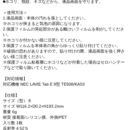
■ホコリ、指紋、キズなどから、液晶画面を守ります。
＜使用方法＞
1.液晶画面・本体の汚れを落としてください。
※ホコリが挟まると気泡の原因になります。
2.保護フィルムの突起部分がある離けいフィルムを剥がしてくださ
い。
※ホコリが付かない様に注意してください。
3.保護フィルムを本体表の角からゆっくり貼り付けてください。
※破損の恐れがありますので、貼り付けの際、液晶画面を強く押さ
ない様ご注意ください。
※保護フィルム粘着層にホコリなどが付着した場合はセロハンテー
プなどで取り除いてください。
【対応情報】
対応機種 NEC LAVIE Tab E 8型 TE508/KAS3
【仕様】
サイズ（型） 8
サイズ W116.2×D0.2×H193.2mm
重量 6g
材質 接着面/シリコン膜、外側/PET
入り数 1枚
反射率 4.52％