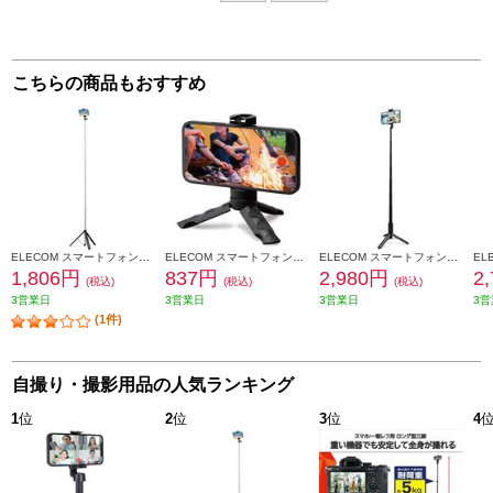
こちらの商品もおすすめ
ELECOM スマートフォン用三脚/ロングタイプ/最大1600mm/アクセサリーシュー付/ブラック P-STSRSLBK
ELECOM スマートフォン用三脚/自撮り棒/2way/コンパクト/アクセサリーシュー付/ブラック P-STSRSSBK
ELECOM スマートフォン用三脚/自撮り棒/2way/ホルダー一体型/アクセサリーシュー付/ブラック P-STSRS02ITABK
1,806円
837円
2,980円
2
(税込)
(税込)
(税込)
3営業日
3営業日
3営業日
3営
(1件)
自撮り・撮影用品の人気ランキング
1
位
2
位
3
位
4