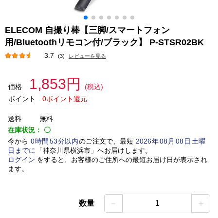
ELECOM 自撮り棒【三脚/スマートフォン
用/Bluetoothリモコン付/ブラック】 P-STSR02BK
3.7
(3)
レビューを見る
1,853円
価格
(税込)
ポイント
0ポイント還元
送料
無料
在庫状況：
〇
今から
0
時間
53
分以内
のご注文で、最短
2026
年
08
月
08
日
土曜
日
までに
「
神奈川県横浜市
」
へお届けします。
ログイン
をすると、お客様のご住所への最短お届け日が表示され
ます。
－
＋
数量
1