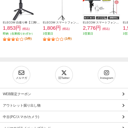
ELECOM 自撮り棒【三脚/スマートフォン用/Bluetoothリモコン付/ブラック】 P-STSR02BK
ELECOM スマートフォン用三脚/ロングタイプ/最大1600mm/アクセサリーシュー付/ブラック P-STSRSLBK
ELECOM スマートフォン用三脚 最大約165cm スマホホルダー付 ブラック P-STCFWL02BK
1,853円
1,806円
2,776円
1
(税込)
(税込)
(税込)
即納（在庫残りわずか）
3営業日
3営業日
3営
(3件)
(1件)
メルマガ
旧Twitter
Instagram
WEB限定クーポン
アウトレット掘り出し物
中古(PC/スマホ/カメラ)