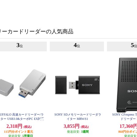
リーカードリーダーの人気商品
3
4
5
位
位
UFFALO 高速カードリーダー/ラ
SONY SDメモリーカードリーダラ
SONY CFexpress
ター USB3.0&ターボPC EX対応
イター MRW-S1
ドリーダー 
モデル シルバー BSCR26TU3SV
2,318円
3,855円
17,360
(税込)
(税込)
115円分ポイント還元
発送目安:
3週間
868円分ポイ
発送目安:
5営業日
発送目安