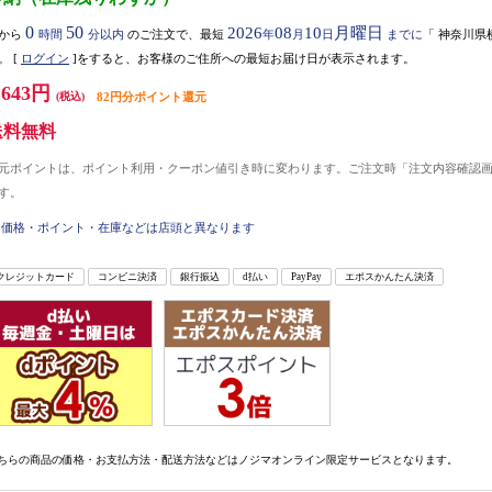
0
50
2026
08
10
月曜日
から
時間
分以内
のご注文で、最短
年
月
日
までに
「
神奈川県
。
[
ログイン
]をすると、お客様のご住所への最短お届け日が表示されます。
,643円
(税込)
82円分ポイント還元
送料無料
元ポイントは、ポイント利用・クーポン値引き時に変わります。ご注文時「注文内容確認
す。
価格・ポイント・在庫などは店頭と異なります
クレジットカード
コンビニ決済
銀行振込
d払い
PayPay
エポスかんたん決済
ちらの商品の価格・お支払方法・配送方法などはノジマオンライン限定サービスとなります。