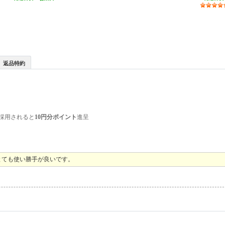
返品特約
採用されると
10円分ポイント
進呈
とても使い勝手が良いです。