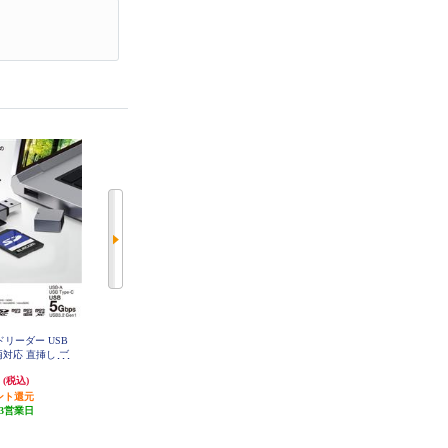
ードリーダー USB
ELECOM メモリリーダライタ PC･
ELECOM メモリリーダライタ ス
A 両対応 直挿し ブ
スマホ･タブレット用 microB+USB
マホ･タブレット用 microBケーブ
-D207BK
A SD+microSD ブラック MRS-MB
ル SD+microSD+USBAメス ブラッ
円
1,180円
1,580円
(税込)
(税込)
(税込)
D09BK
ク MRS-MBH10BK
ント還元
発送目安:
3営業日
発送目安:
3営業日
3営業日