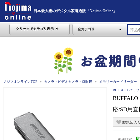
日本最大級のデジタル家電通販「Nojima Online」
クリックでカテゴリ表示
全カテゴリ
ノジマオンラインTOP
カメラ・ビデオカメラ・双眼鏡
メモリーカードリーダー
BUFFALO バッ
BUFFALO
応/SD用直
発送目安：