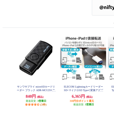
サンワサプライ microSDカードリ
ELECOM Lightningカードリーダー
E
ーダー ブラック ADR-MCU2SWB
SD+マイクロSD Type-C変換アダプ
T
K
タ付 iPhone ケーブル7cm ホワイト
840円
6,365円
(税込)
(税込)
MR-LC201WH
発送目安:
3営業日
318円分ポイント還元
(3件)
発送目安:
3営業日