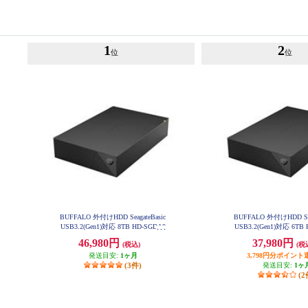
1
2
位
位
BUFFALO 外付けHDD SeagateBasic
BUFFALO 外付けHDD Sea
USB3.2(Gen1)対応 8TB HD-SGDA8
USB3.2(Gen1)対応 6TB
U3-B
U3-B
46,980円
37,980円
(税込)
(税
発送目安:
1ヶ月
3,798円分ポイント
(3件)
発送目安:
1ヶ
(2