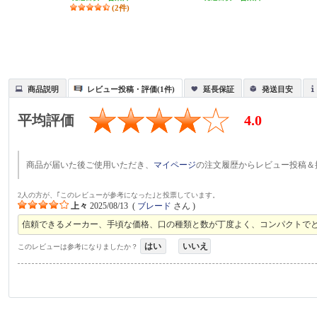
(2件)
商品説明
レビュー投稿・評価(1件)
延長保証
発送目安
平均評価
4.0
商品が届いた後ご使用いただき、
マイページ
の注文履歴からレビュー投稿＆
2人の方が、｢このレビューが参考になった｣と投票しています。
上々
2025/08/13
(
ブレード
さん )
信頼できるメーカー、手頃な価格、口の種類と数が丁度よく、コンパクトで
はい
いいえ
このレビューは参考になりましたか？