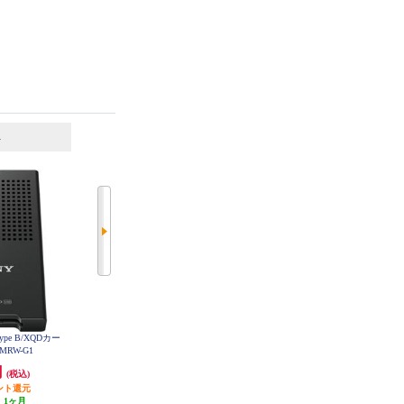
6
7
位
位
位
 Type B/XQDカー
ELECOM Lightningカードリーダー
ELECOM Lightningカードリーダー
MRW-G1
SD+マイクロSD Type-C変換アダプ
Type-C変換アダプタ付 iPhone コン
タ付 iPhone ケーブル7cm ホワイト
パクト ストラップホール付 ホワ
円
6,365円
5,139円
(税込)
(税込)
(税込)
MR-LC201WH
イト MR-LD102WH
ント還元
318円分ポイント還元
発送目安:
3営業日
:
1ヶ月
発送目安:
3営業日