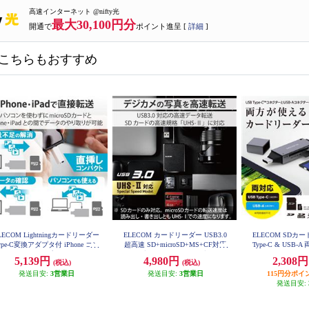
高速インターネット @nifty光
最大30,100円分
開通で
ポイント進呈 [
詳細
]
こちらもおすすめ
LECOM Lightningカードリーダー
ELECOM カードリーダー USB3.0
ELECOM SDカ
ype-C変換アダプタ付 iPhone コン
超高速 SD+microSD+MS+CF対応
Type-C & USB-
パクト ストラップホール付 ホワ
ケーブル50cm付 USB-A ブラック
ラック MR3C
5,139円
4,980円
2,308
(税込)
(税込)
MR3-C402BK
イト MR-LD102WH
発送目安:
3営業日
発送目安:
3営業日
115円分ポイ
発送目安: