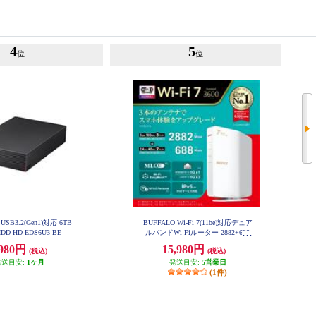
4
5
位
位
USB3.2(Gen1)対応 6TB
BUFFALO Wi-Fi 7(11be)対応デュア
D HD-EDS6U3-BE
ルバンドWi-Fiルーター 2882+688
Mbps AirStation WSR3600BE4P-W
,980円
15,980円
H
(税込)
(税込)
発送目安:
1ヶ月
発送目安:
5営業日
(1件)