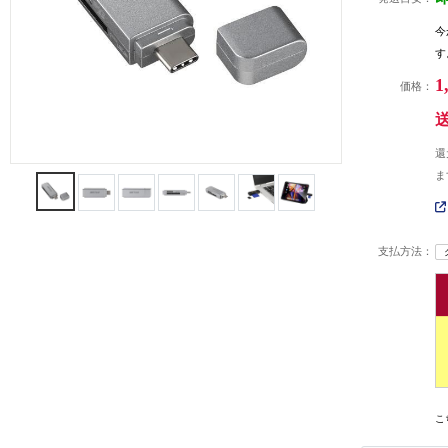
今
す
1
価格：
還
ま
支払方法：
こ