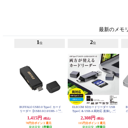
最新のメモ
1
2
位
位
BUFFALO USB3.0 Type-C カード
ELECOM SDカードリーダー USB
B
リーダー【USB3.0/2.0/UHS-Ⅰ対
Type-C & USB-A 両対応 直挿し ブ
イ
応/SDXC対応/SD用直挿/ブラッ
ラック MR3C-D207BK
1,415円
2,308円
(税込)
(税込)
ク】 BSCR120U3CBK
70円分ポイント還元
115円分ポイント還元
発送目安:
5営業日
発送目安:
3営業日