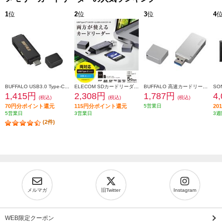
1
位
2
位
3
位
4
BUFFALO USB3.0 Type-C カードリーダー【USB3.0/2.0/UHS-Ⅰ対応/SDXC対応/SD用直挿/ブラック】 BSCR120U3CBK
ELECOM SDカードリーダー USB Type-C & USB-A 両対応 直挿し ブラック MR3C-D207BK
BUFFALO 高速カードリーダー/ライター USB3.0&ターボPC EX対応モデル シルバー BSCR26TU3SV
1,415円
2,308円
1,787円
4
(税込)
(税込)
(税込)
70円分ポイント還元
115円分ポイント還元
5営業日
2
5営業日
3営業日
3週
(2件)
メルマガ
旧Twitter
Instagram
WEB限定クーポン