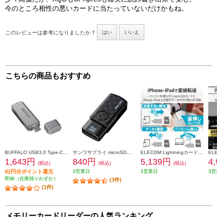
今のところ相性の悪いカードに当たっていないだけかもね。
このレビューは参考になりましたか？
はい
いいえ
こちらの商品もおすすめ
BUFFALO USB3.0 Type-C カードリーダー【USB3.0/2.0/UHS-Ⅰ対応/SDXC対応/SD用直挿/シルバー】 BSCR120U3CSV
サンワサプライ microSDカードリーダー ブラック ADR-MCU2SWBK
ELECOM Lightningカードリーダー Type-C変換アダプタ付 iPhone コンパクト ストラップホール付 ホワイト MR-LD102WH
1,643円
840円
5,139円
4
(税込)
(税込)
(税込)
82円分ポイント還元
3営業日
3営業日
3営
即納（在庫残りわずか）
(3件)
(1件)
メモリーカードリーダーの人気ランキング