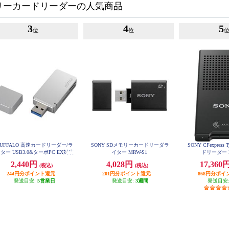
リーカードリーダーの人気商品
3
4
5
位
位
UFFALO 高速カードリーダー/ラ
SONY SDメモリーカードリーダラ
SONY CFexpress
ター USB3.0&ターボPC EX対応
イター MRW-S1
ドリーダー 
モデル シルバー BSCR26TU3SV
2,440円
4,028円
17,360
(税込)
(税込)
244円分ポイント還元
201円分ポイント還元
868円分ポイ
発送目安:
5営業日
発送目安:
3週間
発送目安