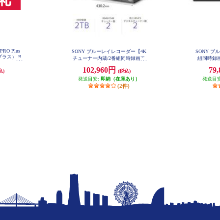
PRO Plus
SONY ブルーレイレコーダー【4K
SONY 
ラス） R
チューナー内蔵/2番組同時録画モ
組同時録画
デル/2TB】 BDZ-FBW2200
ブラック
102,960円
79
込)
(税込)
発送目安:
即納（在庫あり）
発送目
(2件)