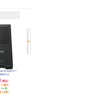
6
7
位
位
位
 Type B/XQDカー
ELECOM Lightningカードリーダー
ELECOM Lightningカードリーダー
MRW-G1
SD+マイクロSD Type-C変換アダプ
Type-C変換アダプタ付 iPhone コン
タ付 iPhone ケーブル7cm ホワイト
パクト ストラップホール付 ホワ
円
6,365円
5,139円
(税込)
(税込)
(税込)
MR-LC201WH
イト MR-LD102WH
ント還元
318円分ポイント還元
発送目安:
3営業日
:
1ヶ月
発送目安:
3営業日
(3件)