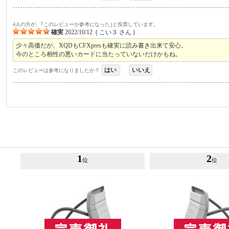
4人の方が、｢このレビューが参考になった｣と投票しています。
確実
2022/10/12
(
こい３
さん )
少々高価だが、XQDもCFXpresも確実に読み書き出来て安心。
今のところ相性の悪いカードに当たっていないだけかもね。
はい
いいえ
このレビューは参考になりましたか？
1
2
位
位