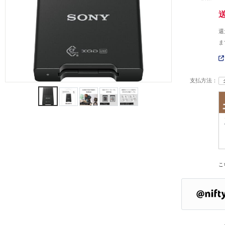
還
ま
支払方法：
こ