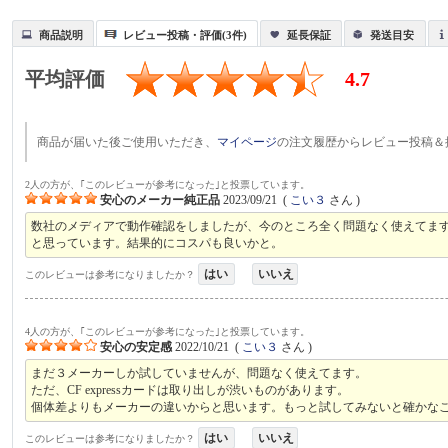
商品説明
レビュー投稿・評価(3件)
延長保証
発送目安
平均評価
4.7
商品が届いた後ご使用いただき、
マイページ
の注文履歴からレビュー投稿＆
2人の方が、｢このレビューが参考になった｣と投票しています。
安心のメーカー純正品
2023/09/21
(
こい３
さん )
数社のメディアで動作確認をしましたが、今のところ全く問題なく使えてま
と思っています。結果的にコスパも良いかと。
はい
いいえ
このレビューは参考になりましたか？
4人の方が、｢このレビューが参考になった｣と投票しています。
安心の安定感
2022/10/21
(
こい３
さん )
まだ３メーカーしか試していませんが、問題なく使えてます。
ただ、CF expressカードは取り出しが渋いものがあります。
個体差よりもメーカーの違いからと思います。もっと試してみないと確かな
はい
いいえ
このレビューは参考になりましたか？