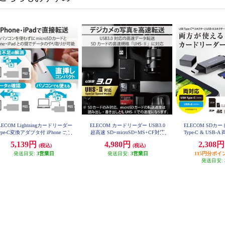
LECOM Lightningカードリーダー
ELECOM カードリーダー USB3.0
ELECOM SDカ
ype-C変換アダプタ付 iPhone コン
超高速 SD+microSD+MS+CF対応
Type-C & USB-
パクト ストラップホール付 ホワ
ケーブル50cm付 USB-A ブラック
ラック MR3C
5,139円
4,980円
2,308
(税込)
(税込)
MR3-C402BK
イト MR-LD102WH
発送目安:
3営業日
発送目安:
3営業日
115円分ポイ
発送目安: