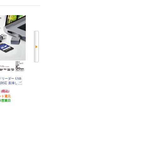
ードリーダー USB
ELECOM メモリリーダライタ PC･
ELECOM メモリリーダライタ ス
A 両対応 直挿し ブ
スマホ･タブレット用 microB+USB
マホ･タブレット用 microBケーブ
-D207BK
A SD+microSD ブラック MRS-MB
ル SD+microSD+USBAメス ブラッ
円
1,180円
1,580円
(税込)
(税込)
(税込)
D09BK
ク MRS-MBH10BK
ント還元
発送目安:
3営業日
発送目安:
3営業日
3営業日