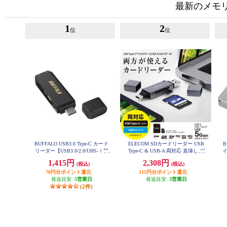
最新のメモ
1
2
位
位
BUFFALO USB3.0 Type-C カード
ELECOM SDカードリーダー USB
B
リーダー【USB3.0/2.0/UHS-Ⅰ対
Type-C & USB-A 両対応 直挿し ブ
イ
応/SDXC対応/SD用直挿/ブラッ
ラック MR3C-D207BK
1,415円
2,308円
(税込)
(税込)
ク】 BSCR120U3CBK
70円分ポイント還元
115円分ポイント還元
発送目安:
5営業日
発送目安:
3営業日
(2件)