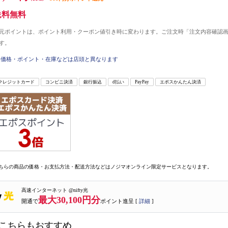
送料無料
元ポイントは、ポイント利用・クーポン値引き時に変わります。ご注文時「注文内容確認
す。
価格・ポイント・在庫などは店頭と異なります
クレジットカード
コンビニ決済
銀行振込
d払い
PayPay
エポスかんたん決済
ちらの商品の価格・お支払方法・配送方法などはノジマオンライン限定サービスとなります。
高速インターネット @nifty光
最大30,100円分
開通で
ポイント進呈 [
詳細
]
こちらもおすすめ