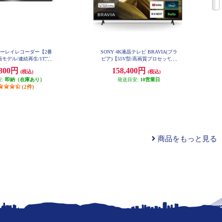
ブルーレイレコーダー【2番
SONY 4K液晶テレビ BRAVIA(ブラ
モデル/連続再生/1TB/
ビア)【55V型/高画質プロセッサー
】 BDZ-ZW1900
HDR X1搭載/Googleテレビ/WEB専
,800円
158,400円
(税込)
(税込)
売モデル】 KJ-55X81L
安:
即納（在庫あり）
発送目安:
10営業日
(2件)
商品をもっと見る