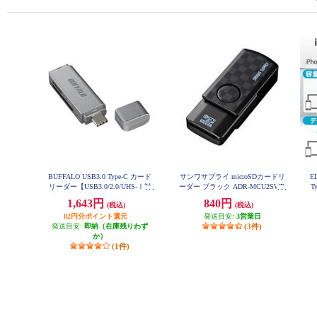
BUFFALO USB3.0 Type-C カード
サンワサプライ microSDカードリ
E
リーダー【USB3.0/2.0/UHS-Ⅰ対
ーダー ブラック ADR-MCU2SWB
T
K
応/SDXC対応/SD用直挿/シルバ
1,643円
840円
(税込)
(税込)
ー】 BSCR120U3CSV
82円分ポイント還元
発送目安:
3営業日
発送目安:
即納（在庫残りわず
(3件)
か）
(1件)