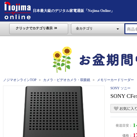
日本最大級のデジタル家電通販「Nojima Online」
クリックでカテゴリ表示
全カテゴリ
ノジマオンラインTOP
カメラ・ビデオカメラ・双眼鏡
メモリーカードリーダー
SONY ソニー
SONY CF
発送目安：
1
価格：