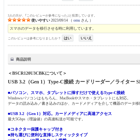
3人の方が、｢このレビューが参考になった｣と投票しています。
使いやすい
2023/09/14
（
omu
さん ）
スマホのデータを移行させる時に利用しています。
はい
いいえ
このレビューは参考になりましたか？
商品説明
＜BSCR120U3CBKについて＞
USB 3.2（Gen 1）Type-C接続 カードリーダー／ライター S
■パソコン、スマホ、タブレットに挿すだけで使えるType-C接続
Windowsパソコンはもちろん、MacBookやスマホ・タブレットにも対応。
データの読み込み／書き込みのほか、カードメディアを介して機器のデータ移
■USB 3.2（Gen 1）対応。カードメディアに高速アクセス
最大5Gbps（理論値）の高速転送が可能です。
■コネクター保護キャップ付き
■持ち運びに便利な直挿しスティックタイプ