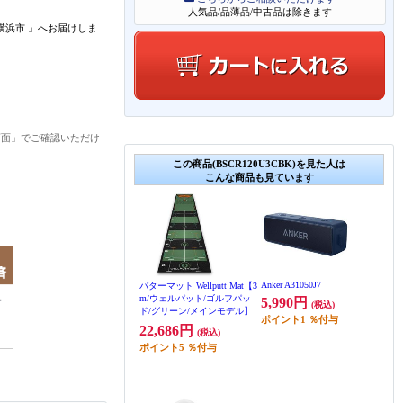
人気品/品薄品/中古品は除きます
横浜市
」
へお届けしま
画面」でご確認いただけ
この商品(BSCR120U3CBK)を見た人は
こんな商品も見ています
Anker A31050J7
パターマット Wellputt Mat【3
m/ウェルパット/ゴルフパッ
5,990円
(税込)
ド/グリーン/メインモデル】
ポイント
1
％付与
22,686円
(税込)
ポイント
5
％付与