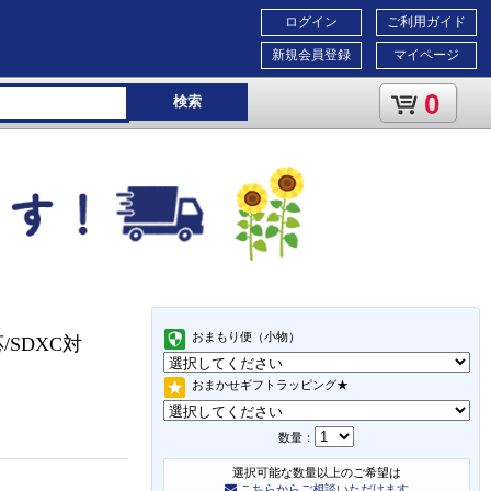
ログイン
ご利用ガイド
新規会員登録
マイページ
0
検索
おまもり便（小物）
応/SDXC対
おまかせギフトラッピング★
数量：
選択可能な数量以上のご希望は
こちらからご相談いただけます