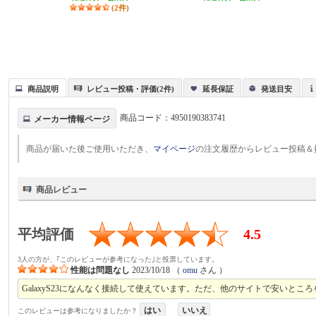
(2件)
商品説明
レビュー投稿・評価(2件)
延長保証
発送目安
商品コード：
4950190383741
メーカー情報ページ
商品が届いた後ご使用いただき、
マイページ
の注文履歴からレビュー投稿＆
商品レビュー
平均評価
4.5
3人の方が、｢このレビューが参考になった｣と投票しています。
性能は問題なし
2023/10/18
（
omu
さん ）
GalaxyS23になんなく接続して使えています。ただ、他のサイトで安いと
はい
いいえ
このレビューは参考になりましたか？