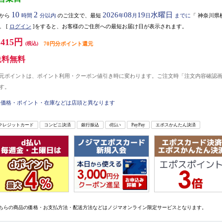
10
2
2026
08
19
水曜日
から
時間
分以内
のご注文で、最短
年
月
日
までに
「
神奈川県
。
[
ログイン
]をすると、お客様のご住所への最短お届け日が表示されます。
,415円
(税込)
70円分ポイント還元
送料無料
元ポイントは、ポイント利用・クーポン値引き時に変わります。ご注文時「注文内容確認
す。
価格・ポイント・在庫などは店頭と異なります
クレジットカード
コンビニ決済
銀行振込
d払い
PayPay
エポスかんたん決済
ちらの商品の価格・お支払方法・配送方法などはノジマオンライン限定サービスとなります。