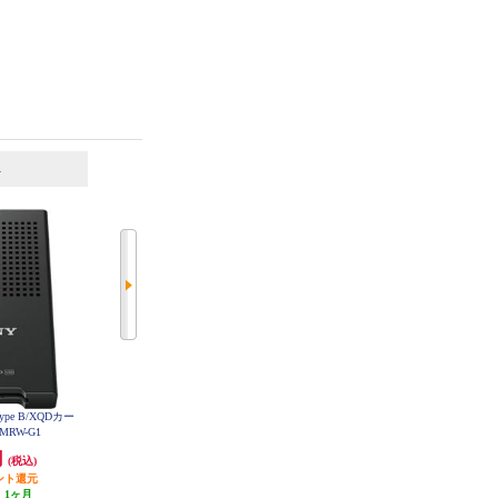
6
7
位
位
位
 Type B/XQDカー
ELECOM Lightningカードリーダー
ELECOM Lightningカードリーダー
MRW-G1
SD+マイクロSD Type-C変換アダプ
Type-C変換アダプタ付 iPhone コン
タ付 iPhone ケーブル7cm ホワイト
パクト ストラップホール付 ホワ
円
6,365円
5,139円
(税込)
(税込)
(税込)
MR-LC201WH
イト MR-LD102WH
ント還元
318円分ポイント還元
発送目安:
3営業日
:
1ヶ月
発送目安:
3営業日