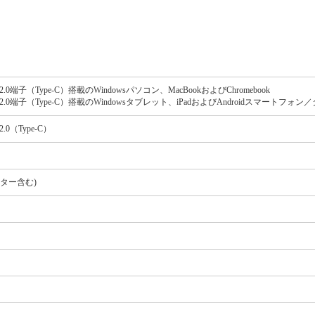
/3.0/2.0端子（Type-C）搭載のWindowsパソコン、MacBookおよびChromebook
1）/3.0/2.0端子（Type-C）搭載のWindowsタブレット、iPadおよびAndroidスマートフォ
/2.0（Type-C）
クター含む)