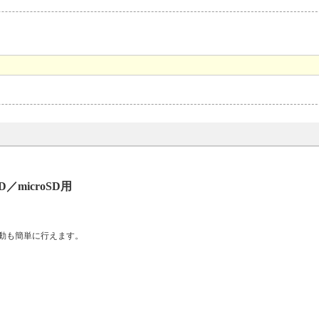
D／microSD用
動も簡単に行えます。