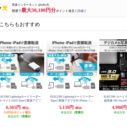
高速インターネット @nifty光
最大30,100円分
開通で
ポイント進呈 [
詳細
]
こちらもおすすめ
LECOM Lightningカードリーダー
ELECOM Lightningカードリーダー
ELECOM カードリ
D+マイクロSD Type-C変換アダプ
Type-C変換アダプタ付 iPhone コン
超高速 SD+micro
付 iPhone ケーブル7cm ホワイト
パクト ストラップホール付 ホワ
ケーブル50cm付 
6,365円
5,139円
4,980
(税込)
(税込)
MR-LC201WH
MR3-C4
イト MR-LD102WH
318円分ポイント還元
発送目安:
3営業日
発送目安:
発送目安:
3営業日