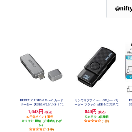
BUFFALO USB3.0 Type-C カード
サンワサプライ microSDカードリ
E
リーダー【USB3.0/2.0/UHS-Ⅰ対
ーダー ブラック ADR-MCU2SWB
S
K
応/SDXC対応/SD用直挿/シルバ
タ
1,643円
840円
(税込)
(税込)
ー】 BSCR120U3CSV
82円分ポイント還元
発送目安:
3営業日
発送目安:
即納（在庫残りわず
(3件)
か）
(1件)