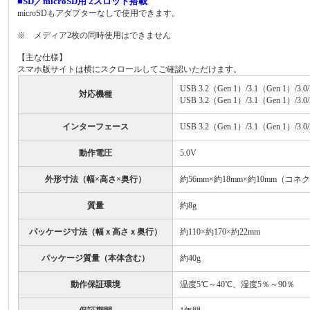
■SD／microSD用 2スロット搭載
microSDもアダプターなしで使用できます。
※ メディア2枚の同時使用はできません
【主な仕様】
スマホ版サイトは横にスクロールしてご確認いただけます。
USB 3.2（Gen 1）/3.1（Gen 1）
対応機種
USB 3.2（Gen 1）/3.1（Gen 
インターフェース
USB 3.2（Gen 1）/3.1（Gen 1）/3.0
動作電圧
5.0V
外形寸法（幅×高さ×奥行）
約56mm×約18mm×約10mm（コネ
質量
約8g
パッケージ寸法（幅ｘ高さｘ奥行）
約110×約170×約22mm
パッケージ質量（本体含む）
約40g
動作保証環境
温度5℃～40℃、湿度5％～90％