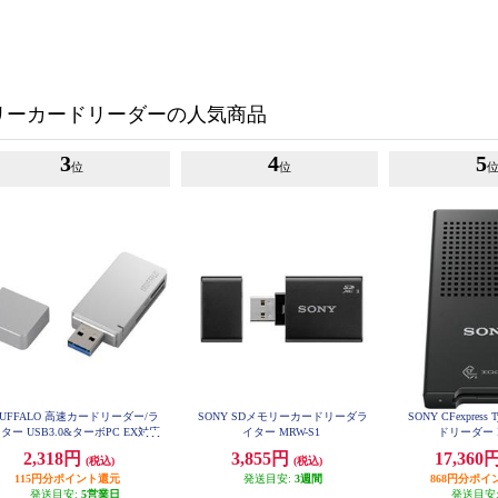
リーカードリーダーの人気商品
3
4
5
位
位
UFFALO 高速カードリーダー/ラ
SONY SDメモリーカードリーダラ
SONY CFexpress
ター USB3.0&ターボPC EX対応
イター MRW-S1
ドリーダー 
モデル シルバー BSCR26TU3SV
2,318円
3,855円
17,360
(税込)
(税込)
115円分ポイント還元
発送目安:
3週間
868円分ポイ
発送目安:
5営業日
発送目安