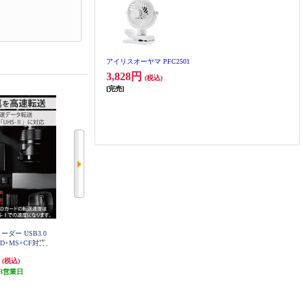
アイリスオーヤマ PFC2501
3,828円
(税込)
[完売]
ーダー USB3.0
ELECOM SDカードリーダー USB
ELECOM メモリリーダライタ PC･
SD+MS+CF対応
Type-C & USB-A 両対応 直挿し ブ
スマホ･タブレット用 microB+USB
USB-A ブラック
ラック MR3C-D207BK
A SD+microSD ブラック MRS-MB
円
2,308円
1,180円
(税込)
(税込)
(税込)
02BK
D09BK
3営業日
115円分ポイント還元
発送目安:
3営業日
発送目安:
3営業日