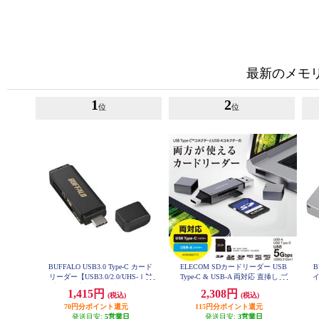
最新のメモ
1
2
位
位
BUFFALO USB3.0 Type-C カード
ELECOM SDカードリーダー USB
B
リーダー【USB3.0/2.0/UHS-Ⅰ対
Type-C & USB-A 両対応 直挿し ブ
イ
応/SDXC対応/SD用直挿/ブラッ
ラック MR3C-D207BK
1,415円
2,308円
(税込)
(税込)
ク】 BSCR120U3CBK
70円分ポイント還元
115円分ポイント還元
発送目安:
5営業日
発送目安:
3営業日