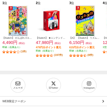
1
位
2
位
3
位
4
【Switch】 がんばれゴエモン大集合！
【Switch】 ★ニンテンドースイッチ本体 Nintendo Switch（有機ELモデル） Joy-Con(L)/(R) ホワイト
【A】 【Switch】 リズム天国 ミラクルスターズ
4,490円
47,980円
6,150円
1
(税込)
(税込)
(税込)
即納（在庫あり）
479円分ポイント還元
615円分ポイント還元
3営
即納（在庫あり）
即納（在庫あり）
(1件)
(197件)
(8件)
メルマガ
旧Twitter
Instagram
WEB限定クーポン