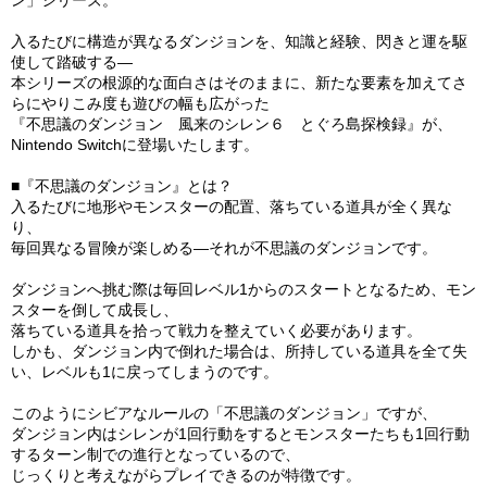
ン」シリーズ。
入るたびに構造が異なるダンジョンを、知識と経験、閃きと運を駆
使して踏破する―
本シリーズの根源的な面白さはそのままに、新たな要素を加えてさ
らにやりこみ度も遊びの幅も広がった
『不思議のダンジョン 風来のシレン６ とぐろ島探検録』が、
Nintendo Switchに登場いたします。
■『不思議のダンジョン』とは？
入るたびに地形やモンスターの配置、落ちている道具が全く異な
り、
毎回異なる冒険が楽しめる―それが不思議のダンジョンです。
ダンジョンへ挑む際は毎回レベル1からのスタートとなるため、モン
スターを倒して成長し、
落ちている道具を拾って戦力を整えていく必要があります。
しかも、ダンジョン内で倒れた場合は、所持している道具を全て失
い、レベルも1に戻ってしまうのです。
このようにシビアなルールの「不思議のダンジョン」ですが、
ダンジョン内はシレンが1回行動をするとモンスターたちも1回行動
するターン制での進行となっているので、
じっくりと考えながらプレイできるのが特徴です。