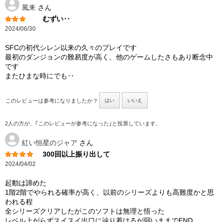
風来
さん
むずい‥
2024/06/30
SFCの初代シレン以来の久々のプレイです
最初のダンジョンの難易度が高く、他のゲームしたさもあり断念中
です
またひまな時にでも‥
このレビューは参考になりましたか？
はい
いいえ
2人の方が、｢このレビューが参考になった｣と投票しています。
紅い恒星のジャア
さん
300回以上振り出して
2024/04/02
起動は諦めた
1階2階でやられる確率が高く、以前のシリーズよりも高難度かと思
われる程
全シリーズクリアしたがこのソフトは無理と悟った
レベル上がらずスイスイ出口に辿り着けるが弱いままでEND