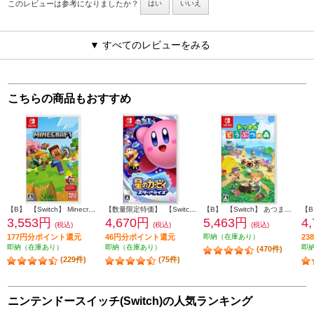
このレビューは参考になりましたか？
はい
いいえ
▼ すべてのレビューをみる
こちらの商品もおすすめ
【B】 【Switch】 Minecraft（マインクラフト）
【数量限定特価】 【Switch】 星のカービィ スターアライズ
【B】 【Switch】 あつまれ どうぶつの森
3,553円
4,670円
5,463円
4
(税込)
(税込)
(税込)
177円分ポイント還元
46円分ポイント還元
即納（在庫あり）
2
即納（在庫あり）
即納（在庫あり）
即
(470件)
(229件)
(75件)
ニンテンドースイッチ(Switch)の人気ランキング