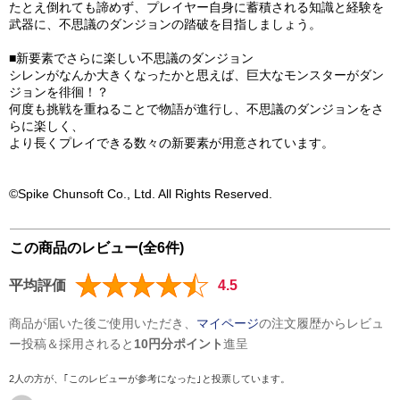
たとえ倒れても諦めず、プレイヤー自身に蓄積される知識と経験を
武器に、不思議のダンジョンの踏破を目指しましょう。
■新要素でさらに楽しい不思議のダンジョン
シレンがなんか大きくなったかと思えば、巨大なモンスターがダン
ジョンを徘徊！？
何度も挑戦を重ねることで物語が進行し、不思議のダンジョンをさ
らに楽しく、
より長くプレイできる数々の新要素が用意されています。
©Spike Chunsoft Co., Ltd. All Rights Reserved.
この商品のレビュー(全6件)
平均評価
4.5
商品が届いた後ご使用いただき、
マイページ
の注文履歴からレビュ
ー投稿＆採用されると
10円分ポイント
進呈
2人の方が、｢このレビューが参考になった｣と投票しています。