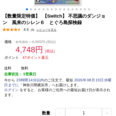
【数量限定特価】 【Switch】 不思議のダンジョ
ン 風来のシレン６ とぐろ島探検録
4.5
(6)
レビューを見る
価格
6,985円
(税込)
参考価格：
4,748円
(税込)
ポイント
47ポイント還元
送料
無料
在庫状況：
5営業日
今から
23
時間
14
分以内
のご注文で、最短
2026
年
08
月
19
日
水曜
日
までに
「
神奈川県横浜市
」
へお届けします。
ログイン
をすると、お客様のご住所への最短お届け日が表示され
ます。
－
＋
数量
1