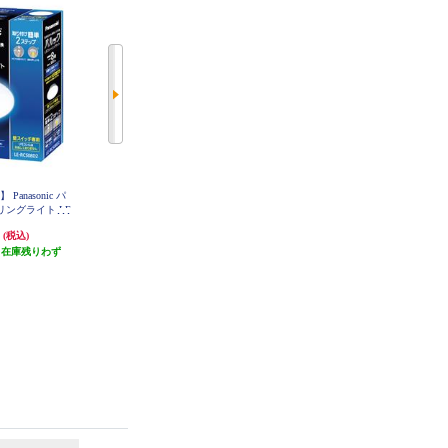
anasonic パ
【クーポン対象外】 パナソニック
ホタルクス LEDシーリングライト
ングライト LE
LEDシーリングライト シンプル
[シンプルデザイン]【5499lm/～12
8D2
タイプ ～8畳 HH-CM0823CA
畳/調光・調色/快適明かりモード/
円
12,870円
16,560円
(税込)
(税込)
(税込)
ホタルック/手元灯/日本製/リモコ
（在庫残りわず
発送目安:
即納（在庫あり）
発送目安:
ン付属】 HLDC12311SG
即納（在庫残りわず
）
(1件)
か）
(1件)