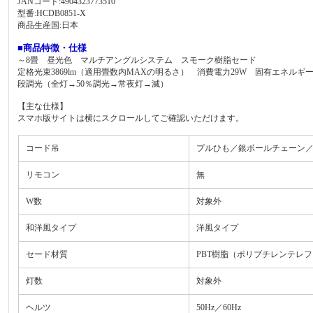
JANコード:4904323773510
型番:HCDB0851-X
商品生産国:日本
■商品特徴・仕様
～8畳 昼光色 マルチアングルシステム スモーク樹脂セード
定格光束3869lm（適用畳数内MAXの明るさ） 消費電力29W 固有エネルギー消費
段調光（全灯→50％調光→常夜灯→滅）
【主な仕様】
スマホ版サイトは横にスクロールしてご確認いただけます。
コード吊
プルひも／銀ボールチェーン／
リモコン
無
W数
対象外
和洋風タイプ
洋風タイプ
セード材質
PBT樹脂（ポリブチレンテレ
灯数
対象外
ヘルツ
50Hz／60Hz