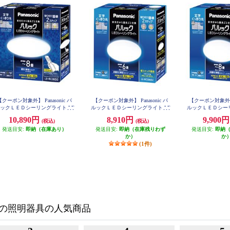
【クーポン対象外】 Panasonic パ
【クーポン対象外】 Panasonic パ
【クーポン対象外】 P
ックＬＥＤシーリングライト LE
ルックＬＥＤシーリングライト LE
ルックＬＥＤシーリ
RC08D2
RCS06D2
RCS0
10,890円
8,910円
9,900
(税込)
(税込)
発送目安:
即納（在庫あり）
発送目安:
即納（在庫残りわず
発送目安:
即納
か）
か
(1件)
の照明器具の人気商品