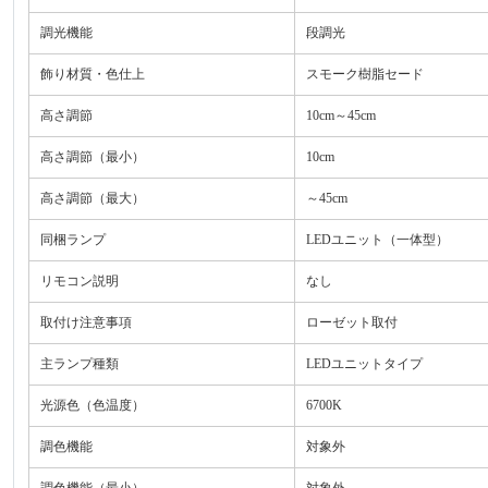
調光機能
段調光
飾り材質・色仕上
スモーク樹脂セード
高さ調節
10cm～45cm
高さ調節（最小）
10cm
高さ調節（最大）
～45cm
同梱ランプ
LEDユニット（一体型）
リモコン説明
なし
取付け注意事項
ローゼット取付
主ランプ種類
LEDユニットタイプ
光源色（色温度）
6700K
調色機能
対象外
調色機能（最小）
対象外