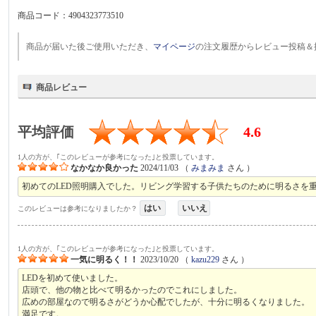
商品コード：
4904323773510
商品が届いた後ご使用いただき、
マイページ
の注文履歴からレビュー投稿＆
商品レビュー
平均評価
4.6
1人の方が、｢このレビューが参考になった｣と投票しています。
なかなか良かった
2024/11/03
（
みまみま
さん ）
初めてのLED照明購入でした。リビング学習する子供たちのために明るさを
はい
いいえ
このレビューは参考になりましたか？
1人の方が、｢このレビューが参考になった｣と投票しています。
一気に明るく！！
2023/10/20
（
kazu229
さん ）
LEDを初めて使いました。
店頭で、他の物と比べて明るかったのでこれにしました。
広めの部屋なので明るさがどうか心配でしたが、十分に明るくなりました。
満足です。