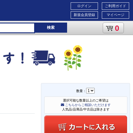
ログイン
ご利用ガイド
新規会員登録
マイページ
0
検索
数量：
選択可能な数量以上のご希望は
こちらからご相談いただけます
人気品/品薄品/中古品は除きます