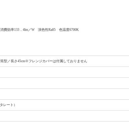
効率133．4lm／W 演色性Ra85 色温度6700K
筒型／長さ45cm※フレンジカバーは付属しておりません
フタレート）