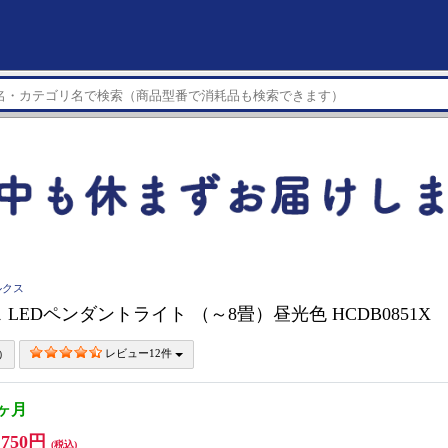
ルクス
 LEDペンダントライト （～8畳）昼光色 HCDB0851X
レビュー12件
1ヶ月
,750円
(税込)