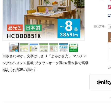
支払方法：
白ささわやか、文字はっきり「よみかき光」 マルチア
ングルシステム搭載 ブラウンオーク調の2重木枠で高級
こ
感あるお部屋の演出に