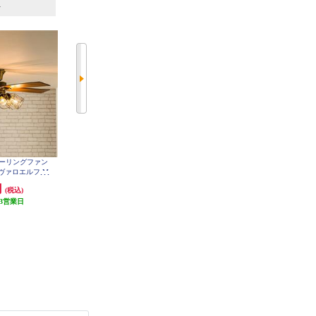
6
7
位
位
位
cts シーリングファン
ホタルクス LED和風ペンダントラ
ホタルクス LEDシーリングファン
ジャヴァロエルフ M
イト （～8畳）昼光色 HCDB0850
【～6畳/軽量・コンパクト/LED調
on [フィラメントLED
色・調光/ゆらぎの風/ホタルック
円
7,290円
23,980円
(税込)
(税込)
(税込)
-CF048-GD
機能（安らぎモード）付/リモコン
3営業日
発送目安:
1ヶ月
付属】 XZF-06433KRCSG
発送目安:
3週間
(2件)
(1件)