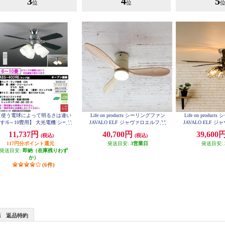
3
4
5
位
位
【使う電球によって明るさは違い
Life on products シーリングファン
Life on produ
す/6～10畳用】 大光電機 シーリ
JAVALO ELF ジャヴァロエルフ M
JAVALO ELF 
ングファン【リモコン付/ランプ別
odern Collection LED [DCモーター/
odern Collecti
11,737円
40,700円
39,600
(税込)
(税込)
売】 ASS-400RE
wood blades/調色切替式] ホワイト
6灯] ゴールド JE
JE-CF017D-WH
117円分ポイント還元
発送目安:
3営業日
発送目安:
発送目安:
即納（在庫残りわず
か）
(6件)
返品特約