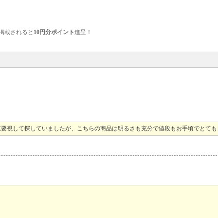
掲載されると
10円分ポイント
進呈！
重要視して探していましたが、こちらの商品は明るさも充分で値段もお手頃でとても