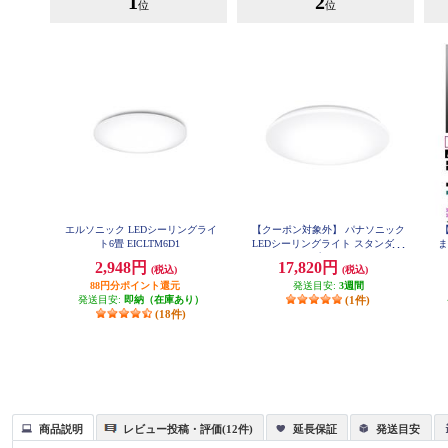
1
2
位
位
エルソニック LEDシーリングライ
【クーポン対象外】 パナソニック
ト6畳 EICLTM6D1
LEDシーリングライト スタンダー
ま
ドシリーズ プレーン ～8畳 HH-
2,948円
17,820円
(税込)
(税込)
CM0834A
88円分ポイント還元
発送目安:
3週間
発送目安:
即納（在庫あり）
(1件)
(18件)
商品説明
レビュー投稿・評価(12件)
延長保証
発送目安