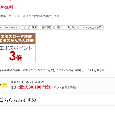
送料無料
価格・ポイント・在庫などは店頭と異なります
クレジットカード
コンビニ決済
銀行振込
d払い
PayPay
エポスかんたん決済
ちらの商品の価格・お支払方法・配送方法などはノジマオンライン限定サービスとなります。
高速インターネット @nifty光
最大30,100円分
開通で
ポイント進呈 [
詳細
]
こちらもおすすめ