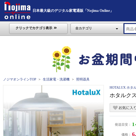
日本最大級のデジタル家電通販「Nojima Online」
クリックでカテゴリ表示
全カテゴリ
ノジマオンラインTOP
生活家電・洗濯機
照明器具
HOTALUX ホタ
ホタルクス
発送目安：
6
価格：