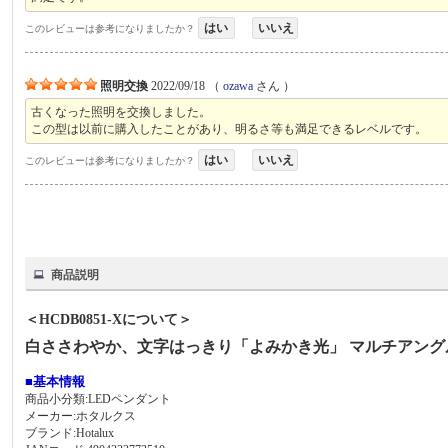
はい
いいえ
このレビューは参考になりましたか？
照明交換
2022/09/18
（
ozawa
さん ）
古くなった照明を交換しました。
この型は以前に購入したことがあり、明るさ等も満足できるレベルです。
はい
いいえ
このレビューは参考になりましたか？
商品説明
＜HCDB0851-Xについて＞
白ささわやか、文字はっきり「よみかき光」 マルチアング
■基本情報
商品小分類:LEDペンダント
メーカー:ホタルクス
ブランド:Hotalux