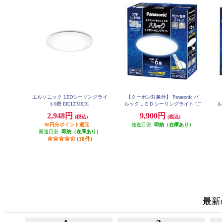
エルソニック LEDシーリングライ
【クーポン対象外】 Panasonic パ
ト6畳 EICLTM6D1
ルックＬＥＤシーリングライト LE
ル
RC06D2
2,948円
9,900円
(税込)
(税込)
88円分ポイント還元
発送目安:
即納（在庫あり）
発送目安:
即納（在庫あり）
(18件)
最新