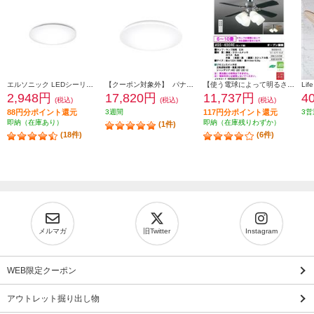
エルソニック LEDシーリングライト6畳 EICLTM6D1
【クーポン対象外】 パナソニック LEDシーリングライト スタンダードシリーズ プレーン ～8畳 HH-CM0834A
【使う電球によって明るさは違います/6～10畳用】 大光電機 シーリングファン【リモコン付/ランプ別売】 ASS-400RE
2,948円
17,820円
11,737円
4
(税込)
(税込)
(税込)
88円分ポイント還元
3週間
117円分ポイント還元
3営
即納（在庫あり）
即納（在庫残りわずか）
(1件)
(18件)
(6件)
メルマガ
旧Twitter
Instagram
WEB限定クーポン
アウトレット掘り出し物