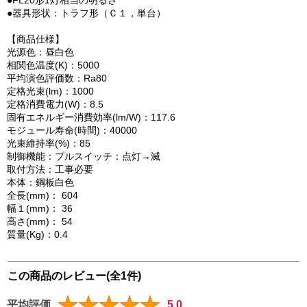
●FL20形1灯相当の明るさ
●器具形状：トラフ形（Ｃ１，単台）
【商品仕様】
光源色：昼白色
相関色温度(K)：5000
平均演色評価数：Ra80
定格光束(lm)：1000
定格消費電力(W)：8.5
固有エネルギー消費効率(lm/W)：117.6
モジュール寿命(時間)：40000
光束維持率(%)：85
制御機能：プルスイッチ：点灯→滅
取付方法：工事必要
本体：鋼板白色
全長(mm)： 604
幅１(mm)： 36
高さ(mm)： 54
質量(Kg)：0.4
この商品のレビュー(全1件)
平均評価
5.0