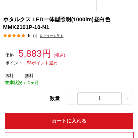
ホタルクス LED一体型照明(1000lm)昼白色
MMK2101P-10-N1
5
(1)
レビューを見る
5,883円
価格
(税込)
ポイント
58ポイント還元
送料
無料
在庫状況：
1ヶ月
－
＋
数量
1
カートに入れる