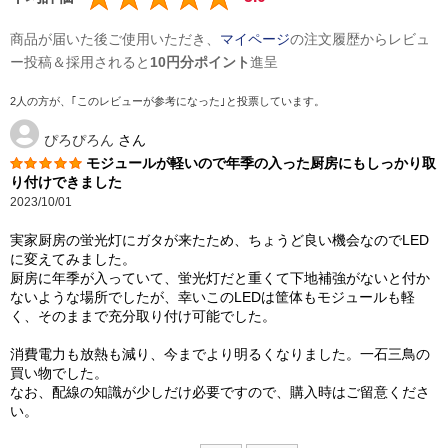
商品が届いた後ご使用いただき、
マイページ
の注文履歴からレビュ
ー投稿＆採用されると
10円分ポイント
進呈
2人の方が、｢このレビューが参考になった｣と投票しています。
ぴろぴろん
さん
モジュールが軽いので年季の入った厨房にもしっかり取
り付けできました
2023/10/01
実家厨房の蛍光灯にガタが来たため、ちょうど良い機会なのでLED
に変えてみました。
厨房に年季が入っていて、蛍光灯だと重くて下地補強がないと付か
ないような場所でしたが、幸いこのLEDは筐体もモジュールも軽
く、そのままで充分取り付け可能でした。
消費電力も放熱も減り、今までより明るくなりました。一石三鳥の
買い物でした。
なお、配線の知識が少しだけ必要ですので、購入時はご留意くださ
い。