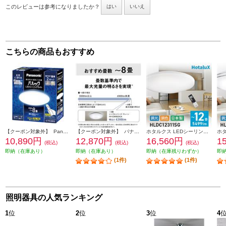
このレビューは参考になりましたか？
はい
いいえ
こちらの商品もおすすめ
【クーポン対象外】 Panasonic パルックＬＥＤシーリングライト LERC08D2
【クーポン対象外】 パナソニック LEDシーリングライト シンプルタイプ ～8畳 HH-CM0823CA
ホタルクス LEDシーリングライト[シンプルデザイン]【5499lm/～12畳/調光・調色/快適明かりモード/ホタルック/手元灯/日本製/リモコン付属】 HLDC12311SG
10,890円
12,870円
16,560円
1
(税込)
(税込)
(税込)
即納（在庫あり）
即納（在庫あり）
即納（在庫残りわずか）
即
(1件)
(1件)
照明器具の人気ランキング
1
位
2
位
3
位
4