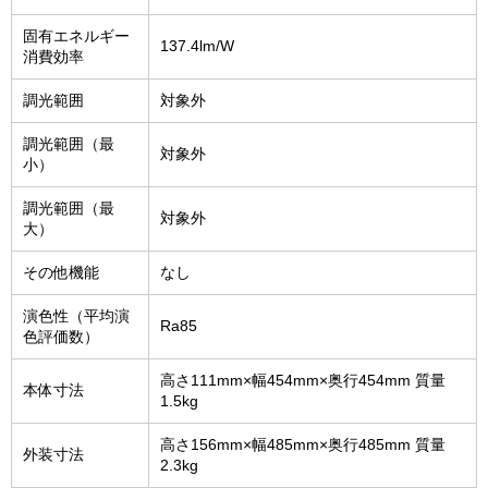
固有エネルギー
137.4lm/W
消費効率
調光範囲
対象外
調光範囲（最
対象外
小）
調光範囲（最
対象外
大）
その他機能
なし
演色性（平均演
Ra85
色評価数）
高さ111mm×幅454mm×奥行454mm 質量
本体寸法
1.5kg
高さ156mm×幅485mm×奥行485mm 質量
外装寸法
2.3kg