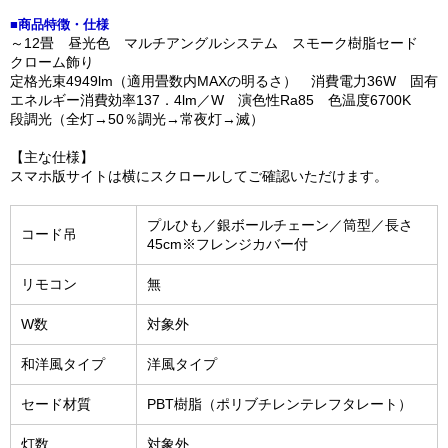
■商品特徴・仕様
～12畳 昼光色 マルチアングルシステム スモーク樹脂セード
クローム飾り
定格光束4949lm（適用畳数内MAXの明るさ） 消費電力36W 固有
エネルギー消費効率137．4lm／W 演色性Ra85 色温度6700K
段調光（全灯→50％調光→常夜灯→滅）
【主な仕様】
スマホ版サイトは横にスクロールしてご確認いただけます。
プルひも／銀ボールチェーン／筒型／長さ
コード吊
45cm※フレンジカバー付
リモコン
無
W数
対象外
和洋風タイプ
洋風タイプ
セード材質
PBT樹脂（ポリブチレンテレフタレート）
灯数
対象外