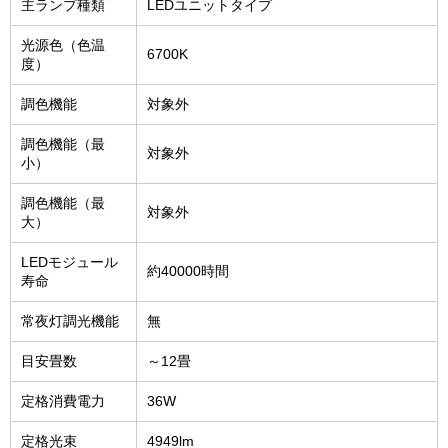
主ランプ種類
LEDユニットタイプ
光源色（色温
6700K
度）
調色機能
対象外
調色機能（最
対象外
小）
調色機能（最
対象外
大）
LEDモジュール
約40000時間
寿命
常夜灯調光機能
無
目安畳数
～12畳
定格消費電力
36W
定格光束
4949lm