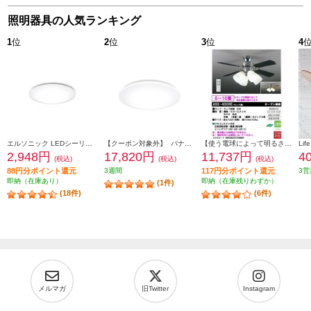
照明器具の人気ランキング
1
位
2
位
3
位
4
エルソニック LEDシーリングライト6畳 EICLTM6D1
【クーポン対象外】 パナソニック LEDシーリングライト スタンダードシリーズ プレーン ～8畳 HH-CM0834A
【使う電球によって明るさは違います/6～10畳用】 大光電機 シーリングファン【リモコン付/ランプ別売】 ASS-400RE
2,948円
17,820円
11,737円
4
(税込)
(税込)
(税込)
88円分ポイント還元
3週間
117円分ポイント還元
3営
即納（在庫あり）
即納（在庫残りわずか）
(1件)
(18件)
(6件)
メルマガ
旧Twitter
Instagram