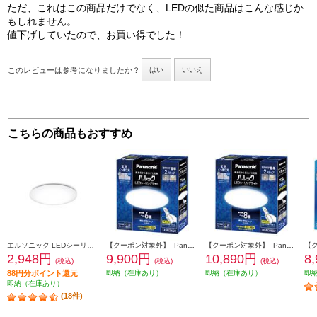
ただ、これはこの商品だけでなく、LEDの似た商品はこんな感じか
もしれません。
値下げしていたので、お買い得でした！
このレビューは参考になりましたか？
はい
いいえ
こちらの商品もおすすめ
エルソニック LEDシーリングライト6畳 EICLTM6D1
【クーポン対象外】 Panasonic パルックＬＥＤシーリングライト LERC06D2
【クーポン対象外】 Panasonic パルックＬＥＤシーリングライト LERC08D2
2,948円
9,900円
10,890円
8
(税込)
(税込)
(税込)
88円分ポイント還元
即納（在庫あり）
即納（在庫あり）
即
即納（在庫あり）
(18件)