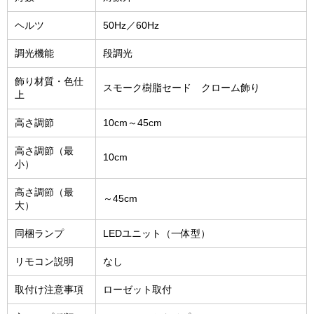
ヘルツ
50Hz／60Hz
調光機能
段調光
飾り材質・色仕
スモーク樹脂セード クローム飾り
上
高さ調節
10cm～45cm
高さ調節（最
10cm
小）
高さ調節（最
～45cm
大）
同梱ランプ
LEDユニット（一体型）
リモコン説明
なし
取付け注意事項
ローゼット取付