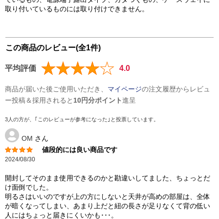
取り付いているものには取り付けできません。
この商品のレビュー(全1件)
平均評価
4.0
商品が届いた後ご使用いただき、
マイページ
の注文履歴からレビュ
ー投稿＆採用されると
10円分ポイント
進呈
3人の方が、｢このレビューが参考になった｣と投票しています。
OM
さん
値段的には良い商品です
2024/08/30
開封してそのまま使用できるのかと勘違いしてました、ちょっとだ
け面倒でした。
明るさはいいのですが上の方にしないと天井が高めの部屋は、全体
が暗くなってしまい、あまり上だと紐の長さが足りなくて背の低い
人にはちょっと届きにくいかも･･･。