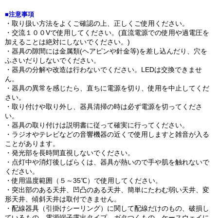
■注意事項
・取り扱い方法をよくご確認の上、正しくご使用ください。
・交流１００Vで使用してください。(直流電源での使用や過電圧を
加えることは絶対にしないでください。)
・器具の隙間には金属類(ヘアピンや針金等)を差し込んだり、穴を
ふさいだりしないでください。
・器具の分解や改造は行わないでください。LEDは交換できませ
ん。
・器具の異常を感じたら、直ちに電源を切り、使用を中止してくだ
さい。
・取り付けや取り外し、器具清掃の時は必ず電源を切ってくださ
い。
・器具の取り付けは説明書に従って確実に行ってください。
・ラジオやテレビなどの音響機器の近くで使用しますと雑音が入る
ことがあります。
・発光部を長時間直視しないでください。
・点灯中や消灯後しばらくは、器具が熱いので手や肌を触れないで
ください。
・使用温度範囲（５～35℃）で使用してください。
・突出部のある天井、凹凸のある天井、簡単にたわむ弱い天井、変
形天井、傾斜天井は取付できません。
・配線器具（引掛けシーリング）に関して配線だけのもの、破損し
ているもの、電源端子露出タイプ、ガタつくもの、ケースウェイに