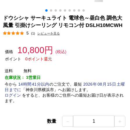
ドウシシャ サーキュライト 電球色～昼白色 調色大
風量 引掛けシーリング リモコン付 DSLH10MCWH
5
(1)
レビューを見る
10,800円
価格
(税込)
ポイント
0ポイント還元
送料
無料
在庫状況：
3営業日
今から
14
時間
41
分以内
のご注文で、最短
2026
年
08
月
15
日
土曜
日
までに
「
神奈川県横浜市
」
へお届けします。
ログイン
をすると、お客様のご住所への最短お届け日が表示され
ます。
－
＋
数量
1