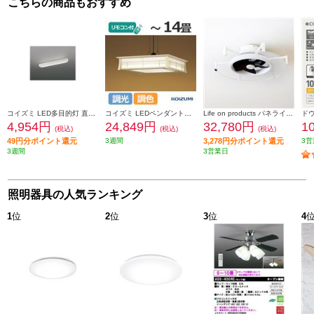
こちらの商品もおすすめ
コイズミ LED多目的灯 直付・壁付両用型 昼白色 BH16715B
コイズミ LEDペンダントライト 調光調色タイプ 和風 ～14畳 BP16771CK
Life on products パネライトサーキュレーター JAVALO ELF ジャヴァロエルフ Modern Collection 10～14畳用 JE-CF029
4,954円
24,849円
32,780円
1
(税込)
(税込)
(税込)
49円分ポイント還元
3週間
3,278円分ポイント還元
3営
3週間
3営業日
照明器具の人気ランキング
1
位
2
位
3
位
4