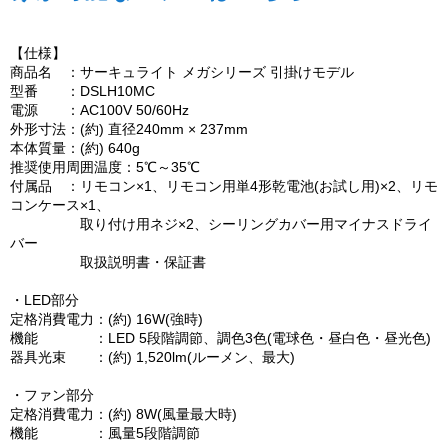
【仕様】
商品名 ：サーキュライト メガシリーズ 引掛けモデル
型番 ：DSLH10MC
電源 ：AC100V 50/60Hz
外形寸法：(約) 直径240mm × 237mm
本体質量：(約) 640g
推奨使用周囲温度：5℃～35℃
付属品 ：リモコン×1、リモコン用単4形乾電池(お試し用)×2、リモ
コンケース×1、
取り付け用ネジ×2、シーリングカバー用マイナスドライ
バー
取扱説明書・保証書
・LED部分
定格消費電力：(約) 16W(強時)
機能 ：LED 5段階調節、調色3色(電球色・昼白色・昼光色)
器具光束 ：(約) 1,520lm(ルーメン、最大)
・ファン部分
定格消費電力：(約) 8W(風量最大時)
機能 ：風量5段階調節