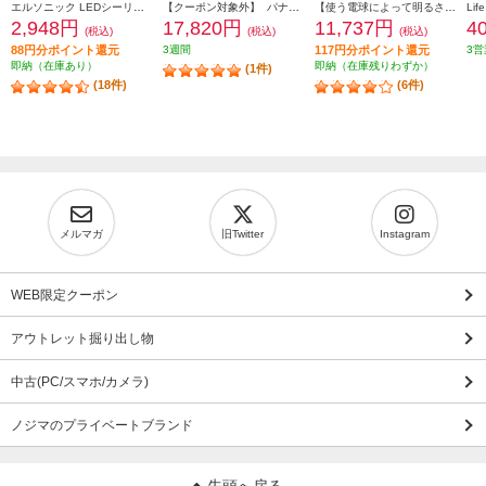
エルソニック LEDシーリングライト6畳 EICLTM6D1
【クーポン対象外】 パナソニック LEDシーリングライト スタンダードシリーズ プレーン ～8畳 HH-CM0834A
【使う電球によって明るさは違います/6～10畳用】 大光電機 シーリングファン【リモコン付/ランプ別売】 ASS-400RE
2,948円
17,820円
11,737円
4
(税込)
(税込)
(税込)
88円分ポイント還元
3週間
117円分ポイント還元
3営
即納（在庫あり）
即納（在庫残りわずか）
(1件)
(18件)
(6件)
メルマガ
旧Twitter
Instagram
WEB限定クーポン
アウトレット掘り出し物
中古(PC/スマホ/カメラ)
ノジマのプライベートブランド