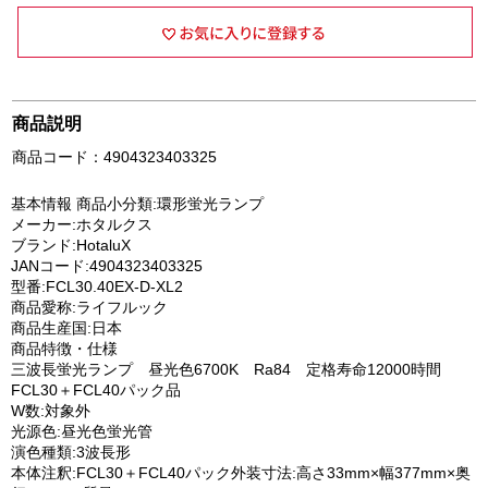
商品説明
商品コード：4904323403325
基本情報 商品小分類:環形蛍光ランプ
メーカー:ホタルクス
ブランド:HotaluX
JANコード:4904323403325
型番:FCL30.40EX-D-XL2
商品愛称:ライフルック
商品生産国:日本
商品特徴・仕様
三波長蛍光ランプ 昼光色6700K Ra84 定格寿命12000時間
FCL30＋FCL40パック品
W数:対象外
光源色:昼光色蛍光管
演色種類:3波長形
本体注釈:FCL30＋FCL40パック外装寸法:高さ33mm×幅377mm×奥