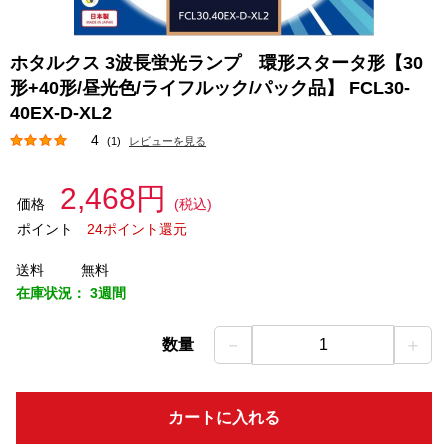
ホタルクス 3波長蛍光ランプ 環形スタータ形【30
形+40形/昼光色/ライフルック/パック品】 FCL30-
40EX-D-XL2
4
(1)
レビューを見る
2,468円
価格
(税込)
ポイント
24ポイント還元
送料
無料
在庫状況：
3週間
－
＋
数量
1
カートに入れる