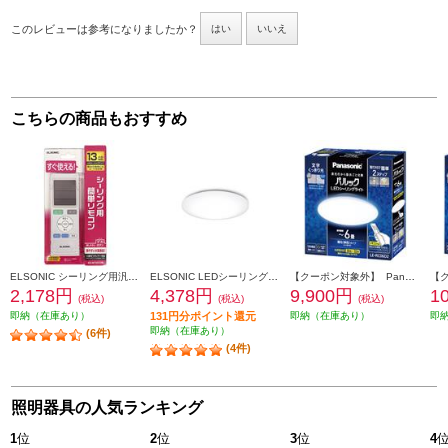
このレビューは参考になりましたか？
はい
いいえ
こちらの商品もおすすめ
ELSONIC シーリング用汎用リモコン EZMT05CLR
ELSONIC LEDシーリングライト8畳 EICLTM8D1
【クーポン対象外】 Panasonic パルックＬＥＤシーリングライト LERC06D2
2,178円
4,378円
9,900円
1
(税込)
(税込)
(税込)
即納（在庫あり）
131円分ポイント還元
即納（在庫あり）
即
即納（在庫あり）
(6件)
(4件)
照明器具の人気ランキング
1
位
2
位
3
位
4