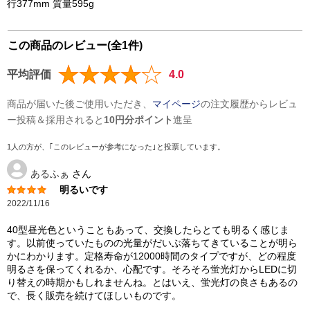
行377mm 質量595g
この商品のレビュー(全1件)
平均評価
4.0
商品が届いた後ご使用いただき、
マイページ
の注文履歴からレビュ
ー投稿＆採用されると
10円分ポイント
進呈
1人の方が、｢このレビューが参考になった｣と投票しています。
あるふぁ
さん
明るいです
2022/11/16
40型昼光色ということもあって、交換したらとても明るく感じま
す。以前使っていたものの光量がだいぶ落ちてきていることが明ら
かにわかります。定格寿命が12000時間のタイプですが、どの程度
明るさを保ってくれるか、心配です。そろそろ蛍光灯からLEDに切
り替えの時期かもしれませんね。とはいえ、蛍光灯の良さもあるの
で、長く販売を続けてほしいものです。