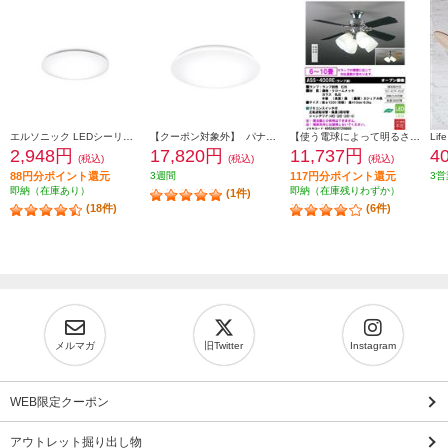
エルソニック LEDシーリングライト6畳 EICLTM6D1
【クーポン対象外】 パナソニック LEDシーリングライト スタンダードシリーズ プレーン ～8畳 HH-CM0834A
【使う電球によって明るさは違います/6～10畳用】 大光電機 シーリングファン【リモコン付/ランプ別売】 ASS-400RE
2,948円
17,820円
11,737円
4
(税込)
(税込)
(税込)
88円分ポイント還元
3週間
117円分ポイント還元
3営
即納（在庫あり）
即納（在庫残りわずか）
(1件)
(18件)
(6件)
メルマガ
旧Twitter
Instagram
WEB限定クーポン
アウトレット掘り出し物